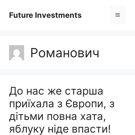
Перейти
до
Future Investments
Меню
вмісту
Романович
До нас же старша
приїхала з Європи, з
дітьми повна хата,
яблуку ніде впасти!