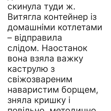
скинула туди ж.
Витягла контейнер із
домашніми котлетами
– відправила
слідом. Наостанок
вона взяла важку
каструлю з
свіжозвареним
наваристим борщем,
зняла кришку і
повільно, методично