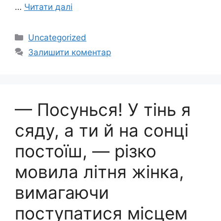
…
Читати далі
Категорії
Uncategorized
Залишити коментар
— Посунься! У тінь я
сяду, а ти й на сонці
постоїш, — різко
мовила літня жінка,
вимагаючи
поступатися місцем