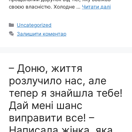
своєю власністю. Холодне …
Читати далі
Категорії
Uncategorized
Залишити коментар
– Доню, життя
розлучило нас, але
тепер я знайшла тебе!
Дай мені шанс
виправити все! –
Написала жінка, яка