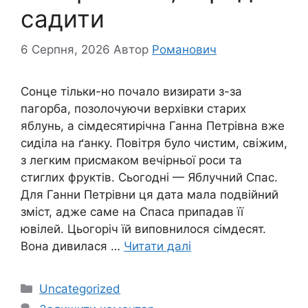
садити
6 Серпня, 2026
Автор
Романович
Сонце тільки-но почало визирати з-за
пагорба, позолочуючи верхівки старих
яблунь, а сімдесятирічна Ганна Петрівна вже
сиділа на ґанку. Повітря було чистим, свіжим,
з легким присмаком вечірньої роси та
стиглих фруктів. Сьогодні — Яблучний Спас.
Для Ганни Петрівни ця дата мала подвійний
зміст, адже саме на Спаса припадав її
ювілей. Цьогоріч їй виповнилося сімдесят.
Вона дивилася …
Читати далі
Категорії
Uncategorized