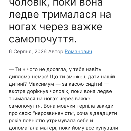
чоловік, поки вона
ледве трималася на
ногах через важке
самопочуття.
6 Серпня, 2026
Автор
Романович
— Ти нічого не досягла, у тебе навіть
диплома немає! Що ти зможеш дати нашій
дитині? Максимум — за касою сидіти! —
вкотре дорікнув чоловік, поки вона ледве
трималася на ногах через важке
самопочуття. Вона мовчки терпіла закиди
про свою “нерозвиненість”, хоча з двадцяти
років повністю утримувала себе й
допомагала матері, поки йому все купували