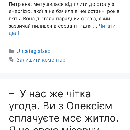
Петрівна, метушилася від плити до столу з
енергією, якої я не бачила в неї останні років
п’ять. Вона дістала парадний сервіз, який
зазвичай пилився в серванті «для …
Читати
далі
Категорії
Uncategorized
Залишити коментар
– У нас же чітка
угода. Ви з Олексієм
сплачуєте моє житло.
Я на свою мізерну