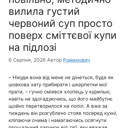
вилила густий
червоний суп просто
поверх сміттєвої купи
на підлозі
6 Серпня, 2026
Автор
Романович
– Нікуди вона від мене не дінеться, буде як
шовкова хату прибирати і шкарпетки мої
прати, – гучно сміявся хлопець у курильні,
навіть не здогадуючись, що його майбутнє
щойно перетворилося на попіл. А вже за
тиждень він розгублено стояв посеред кухні,
кліпаючи очима і намагаючись осягнути
прощальний дарунок від тієї, яку вважав