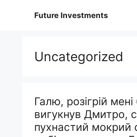
Перейти
до
Future Investments
вмісту
Uncategorized
Галю, розігрій мені
вигукнув Дмитро, 
пухнастий мокрий с