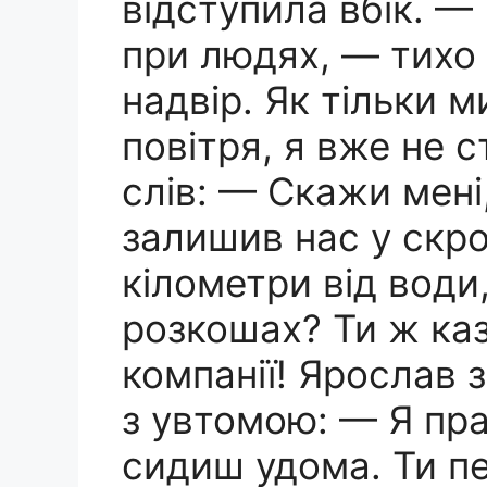
відступила вбік. —
при людях, — тихо 
надвір. Як тільки 
повітря, я вже не 
слів: — Скажи мені
залишив нас у скр
кілометри від води
розкошах? Ти ж каз
компанії! Ярослав з
з увтомою: — Я пра
сидиш удома. Ти п