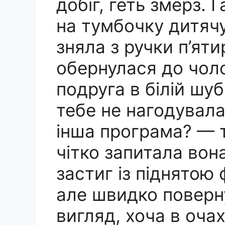
добіг, геть змерз. 
на тумбочку дитяч
зняла з ручки п’яти
обернулася до чоло
подруга в білій шуб
тебе не нагодувала
інша програма? — 
чітко запитала вон
застиг із піднятою
але швидко поверн
вигляд, хоча в оча