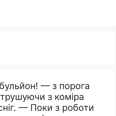
 бульйон! — з порога
струшуючи з коміра
ніг. — Поки з роботи