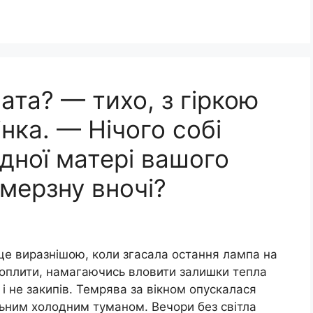
ата? — тихо, з гіркою
нка. — Нічого собі
дної матері вашого
змерзну вночі?
ще виразнішою, коли згасала остання лампа на
троплити, намагаючись вловити залишки тепла
 і не закипів. Темрява за вікном опускалася
льним холодним туманом. Вечори без світла