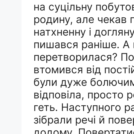
на суцільну побутов
родину, але чекав 
натхненну і доглян
пишався раніше. А 
перетворилася? По
втомився від пості
були дуже болючими
відповіла, просто 
геть. Наступного р
зібрали речі й пов
додому. Повертатис