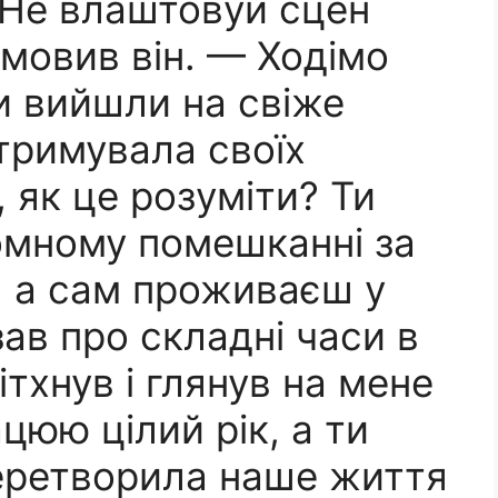
 Не влаштовуй сцен
мовив він. — Ходімо
ми вийшли на свіже
стримувала своїх
, як це розуміти? Ти
омному помешканні за
, а сам проживаєш у
ав про складні часи в
ітхнув і глянув на мене
цюю цілий рік, а ти
еретворила наше життя