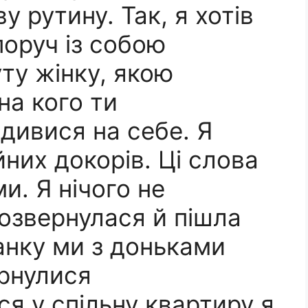
у рутину. Так, я хотів
поруч із собою
уту жінку, якою
на кого ти
дивися на себе. Я
йних докорів. Ці слова
. Я нічого не
розвернулася й пішла
анку ми з доньками
ернулися
я у спільну квартиру я