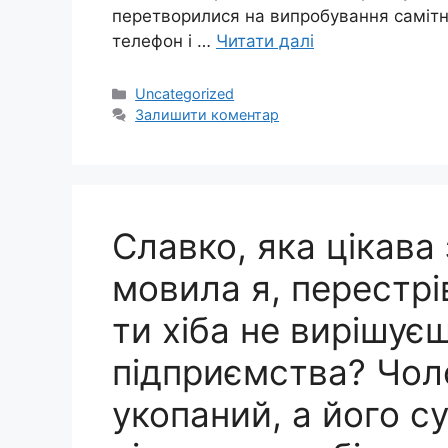
перетворилися на випробування самітніс
телефон і …
Читати далі
Категорії
Uncategorized
Залишити коментар
Славко, яка цікава
мовила я, перестрі
ти хіба не вирішує
підприємства? Чол
укопаний, а його с