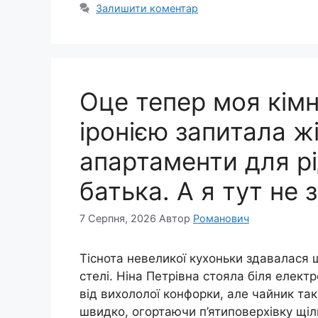
Залишити коментар
Оце тепер моя кімн
іронією запитала жі
апартаменти для рі
батька. А я тут не 
7 Серпня, 2026
Автор
Романович
Тіснота невеликої кухоньки здавалася 
стелі. Ніна Петрівна стояла біля елек
від вихололої конфорки, але чайник так
швидко, огортаючи п’ятиповерхівку щі