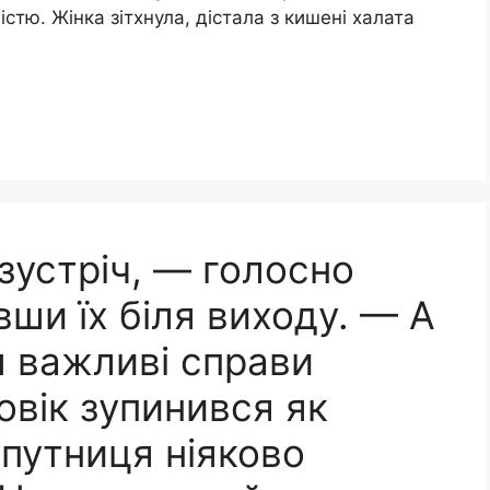
тю. Жінка зітхнула, дістала з кишені халата
 зустріч, — голосно
вши їх біля виходу. — А
ш важливі справи
овік зупинився як
упутниця ніяково