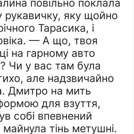
Галина повільно поклала
у рукавичку, яку щойно
річного Тарасика, і
віка. — А що, твоя
ці на гарному авто
? Чи у вас там була
тихо, але надзвичайно
а. Дмитро на мить
 формою для взуття,
ув собі впевнений
х майнула тінь метушні.