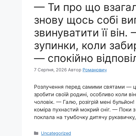
— Ти про що взагал
знову щось собі в
звинуватити її він.
зупинки, коли заби
— спокійно відпові
7 Серпня, 2026
Автор
Романович
Розлучення перед самими святами — ц
зробити своїй родині, особливо коли в
чоловік. — Галю, розігрій мені бульйон
коміра пухнастий мокрий сніг. — Поки з
поклала на тумбочку дитячу рукавичку
Категорії
Uncategorized