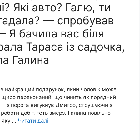
і? Які авто? Галю, ти
игадала? — спробував
 — Я бачила вас біля
рала Тараса із садочка,
ла Галина
е найкращий подарунок, який чоловік може
ін щиро переконаний, що чинить як порядний
! — з порога вигукнув Дмитро, струшуючи з
 роботи добіг, геть змерз. Галина повільно
, яку …
Читати далі