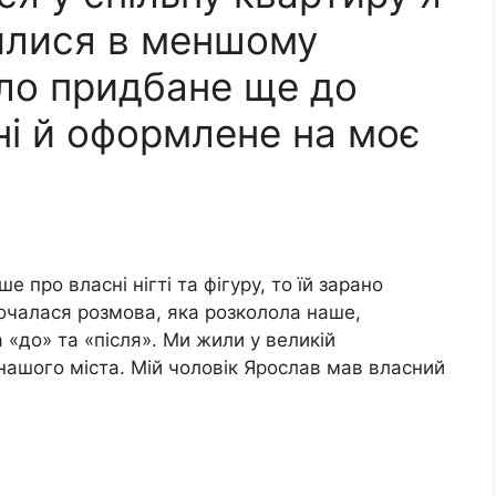
лилися в меншому
уло придбане ще до
ні й оформлене на моє
 про власні нігті та фігуру, то їй зарано
почалася розмова, яка розколола наше,
 «до» та «після». Ми жили у великій
 нашого міста. Мій чоловік Ярослав мав власний