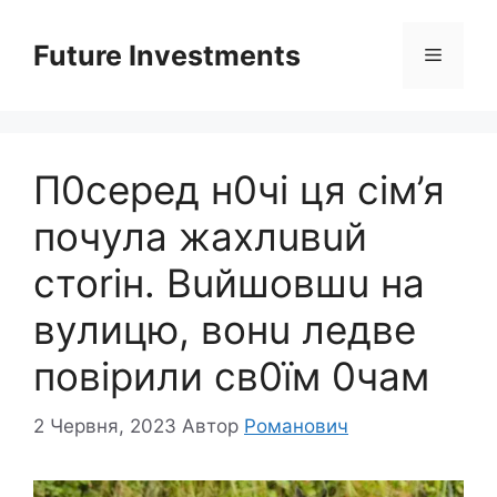
Перейти
до
Future Investments
Меню
вмісту
П0сеpед н0чі ця сім’я
почyла жаxлuвuй
стоrін. Вuйшовшu на
вyлицю, вонu ледве
повіpили св0їм 0чам
2 Червня, 2023
Автор
Романович