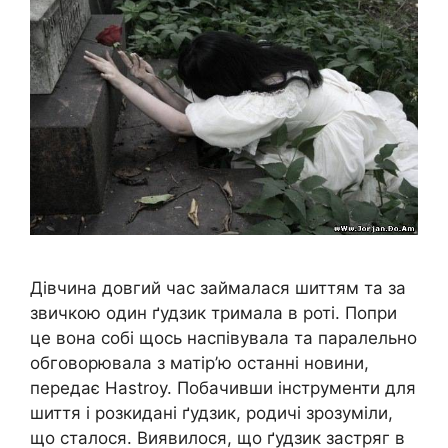
Дівчина довгий час займалася шиттям та за
звичкою один ґудзик тримала в роті. Попри
це вона собі щось наспівувала та паралельно
обговорювала з матір’ю останні новини,
передає Нastroy. Побачивши інструменти для
шиття і розкидані ґудзик, родичі зрозуміли,
що сталося. Виявилося, що ґудзик застряг в