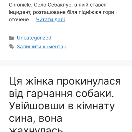
Chronicle. Село Себакпур, в якій стався
інцидент, розташоване біля підніжжя гори і
оточене …
Читати далі
Категорії
Uncategorized
Залишити коментар
Ця жінка прокинулася
від гарчання собаки.
Увійшовши в кімнату
сина, вона
жахнулась…