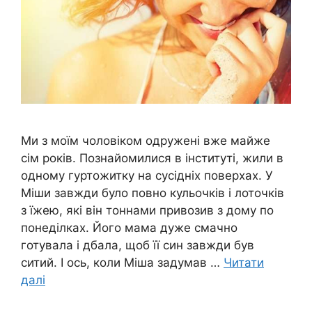
Ми з моїм чоловіком одружені вже майже
сім років. Познайомилися в інституті, жили в
одному гуртожитку на сусідніх поверхах. У
Міши завжди було повно кульочків і лоточків
з їжею, які він тоннами привозив з дому по
понеділках. Його мама дуже смачно
готувала і дбала, щоб її син завжди був
ситий. І ось, коли Міша задумав …
Читати
далі