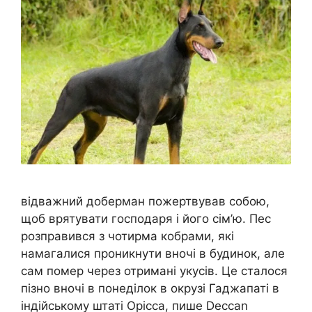
відважний доберман пожертвував собою,
щоб врятувати господаря і його сім’ю. Пес
розправився з чотирма кобрами, які
намагалися проникнути вночі в будинок, але
сам помер через отримані укусів. Це сталося
пізно вночі в понеділок в окрузі Гаджапаті в
індійському штаті Орісса, пише Deccan