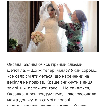
Оксана, заливаючись гіркими слізьми,
шепотіла: – Що ж тепер, мамо? Який сором…
Усе село сміятиметься, що наречений на
весілля не приїхав. Краще зникнути з лиця
землі, ніж пережити таке. – Не хвилюйся,
Оксанко, щось придумаємо, – заспокоювала
мама доньку, а в самої в голові
народжувалася шалена думка. – Олеже! –