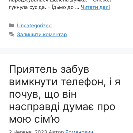
гукнула сусіда. – Їдьмо до …
Читати далі
Категорії
Uncategorized
Залишити коментар
Приятель забув
вимкнути телефон, і я
почув, що він
насправді думає про
мою сім’ю
2 Червня, 2023
Автор
Романович