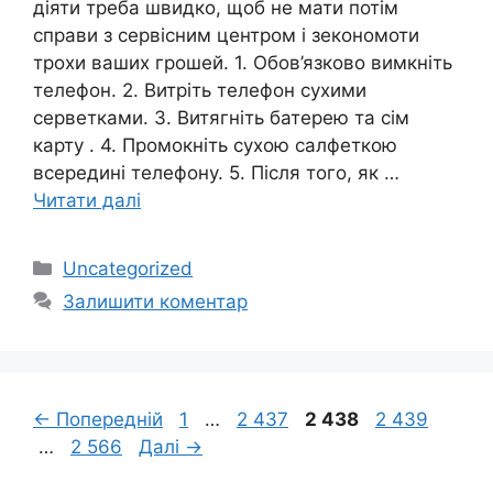
діяти треба швидко, щоб не мати потім
справи з сервісним центром і зекономоти
трохи ваших грошей. 1. Обов’язково вимкніть
телефон. 2. Витріть телефон сухими
серветками. 3. Витягніть батерею та сім
карту . 4. Промокніть сухою салфеткою
всередині телефону. 5. Після того, як …
Читати далі
Категорії
Uncategorized
Залишити коментар
Сторінка
Сторінка
Сторінка
Сторінка
←
Попередній
1
…
2 437
2 438
2 439
Сторінка
…
2 566
Далі
→