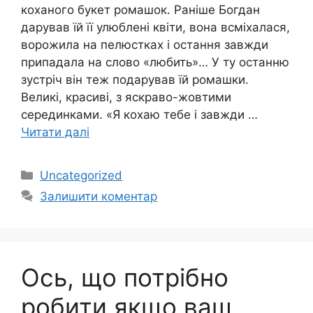
коханого букет ромашок. Раніше Богдан
дарував їй її улюблені квіти, вона всміхалася,
ворожила на пелюстках і остання завжди
припадала на слово «любить»… У ту останню
зустріч він теж подарував їй ромашки.
Великі, красиві, з яскраво-жовтими
серединками. «Я кохаю тебе і завжди …
Читати далі
Категорії
Uncategorized
Залишити коментар
Ось, що потрібно
робити якщо ваш