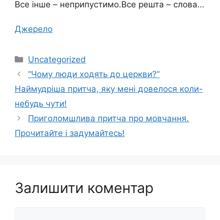
Все інше – неприпустимо.Все решта – слова…
Джерело
Категорії
Uncategorized
“Чому люди ходять до церкви?”
Наймудріша притча, яку мені довелося коли-
небудь чути!
Приголомшлива притча про мовчання.
Прочитайте і задумайтесь!
Залишити коментар
Коментар