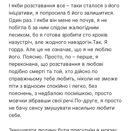
І якби розставання все – таки сталося з його
ініціативи, я попросила б його залишитися.
Один раз. І якби він мене не почув, я не
побігла б за ним слідом жалюгідним
песиком, бо я готова зробити сто кроків
назустріч, але жодного навздогін.Так. Я
горда. Але це не означає, що я не люблю
його. Поясню. Просто, по – перше, я
переконана, що розставання в любові
подібно смерті та той, хто дійсно по
справжньому тебе любить, ніколи не зможе
піти з відносин спокійно і легко, без
пояснень, з недбалою посмішкою, просто
мовчки зібравши свої речі.По-друге, я просто
не бачу сенсу змушувати насильно любити
себе.
Змушувати людину бути присутнім в моєму