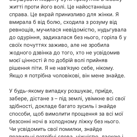
житті проти його волі. Це найостанніша
справа. Це вкрай принизливо для жінки. Я
вмирала б від болю, сходила з розуму від
ревнощів, мучилася невідомістю, нудьгувала
до одуріння, задихалася без нього, горіла б у
своїх почуттях заживо, але не зробила
жодного дзвінка до того, хто не усвідомив
моєї цінності й по добрій волі прийняв
рішення піти. Я не нав’язую себе, нікому.
Якщо я потрібна чоловікові, він мене знайде.
У будь-якому випадку розшукає, приїде,
забере, дістане з – під землі, увімкне всі свої
здібності, докладе багато зусиль і знайде
способи, щоб вимолити прощення за всі мої
безсонні ночі в холодному ліжку без нього.
Чи усвідомить свої помилки, знайде
правильні потрібні слова, ніжністю, ласкою і