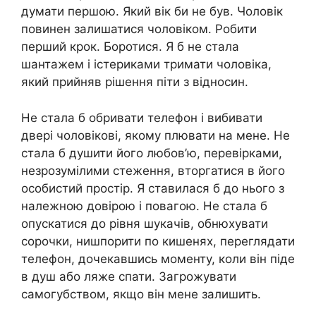
думати першою. Який вік би не був. Чоловік
повинен залишатися чоловіком. Робити
перший крок. Боротися. Я б не стала
шантажем і істериками тримати чоловіка,
який прийняв рішення піти з відносин.
Не стала б обривати телефон і вибивати
двері чоловікові, якому плювати на мене. Не
стала б душити його любов’ю, перевірками,
незрозумілими стеження, вторгатися в його
особистий простір. Я ставилася б до нього з
належною довірою і повагою. Не стала б
опускатися до рівня шукачів, обнюхувати
сорочки, нишпорити по кишенях, переглядати
телефон, дочекавшись моменту, коли він піде
в душ або ляже спати. Загрожувати
самогубством, якщо він мене залишить.