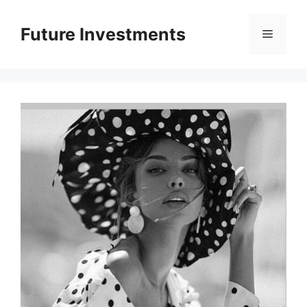
Перейти
до
Future Investments
Меню
вмісту