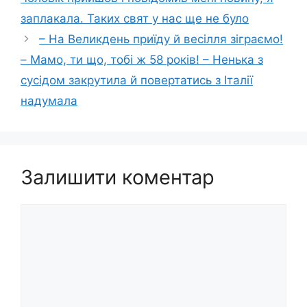
заплакала. Таких свят у нас ще не було
– На Великдень приїду й весілля зіграємо!
– Мамо, ти що, тобі ж 58 років! – Ненька з
сусідом закрутила й повертатись з Італії
надумала
Залишити коментар
Коментар