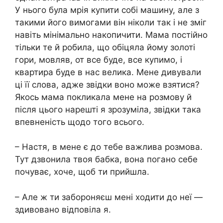
У нього була мрія купити собі машину, але з
такими його вимогами він ніколи так і не зміг
навіть мінімально накопичити. Мама постійно
тільки те й робила, що обіцяла йому золоті
гори, мовляв, от все буде, все купимо, і
квартира буде в нас велика. Мене дивували
ці її слова, адже звідки воно може взятися?
Якось мама покликала мене на розмову й
після цього нарешті я зрозуміла, звідки така
впевненість щодо того всього.
– Настя, в мене є до тебе важлива розмова.
Тут дзвонила твоя бабка, вона погано себе
почуває, хоче, щоб ти прийшла.
– Але ж ти забороняєш мені ходити до неї —
здивовано відповіла я.