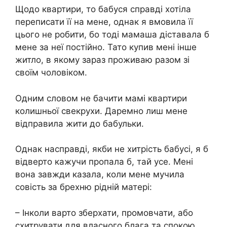
Щодо квартири, то бабуся справді хотіла
переписати її на мене, однак я вмовила її
цього не робити, бо тоді мамаша діставала б
мене за неї постійно. Тато купив мені інше
житло, в якому зараз проживаю разом зі
своїм чоловіком.
Одним словом не бачити мамі квартири
колишньої свекрухи. Даремно лиш мене
відправила жити до бабульки.
Однак насправді, якби не хитрість бабусі, я б
відверто кажучи пропала б, тай усе. Мені
вона завжди казала, коли мене мучила
совість за брехню рідній матері:
– Інколи варто зберхати, промовчати, або
схитрувати для власного блага та спокою,