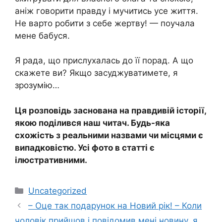
аніж говорити правду і мучитись усе життя.
Не варто робити з себе жертву! — поучала
мене бабуся.
Я рада, що прислухалась до її порад. А що
скажете ви? Якщо засуджуватимете, я
зрозумію…
Ця розповідь заснована на правдивій історії,
якою поділився наш читач. Будь-яка
схожість з реальними назвами чи місцями є
випадковістю. Усі фото в статті є
ілюстративними.
Категорії
Uncategorized
– Оце так подарунок на Новий рік! – Коли
чоловік прийшов і повідомив мені новину, я