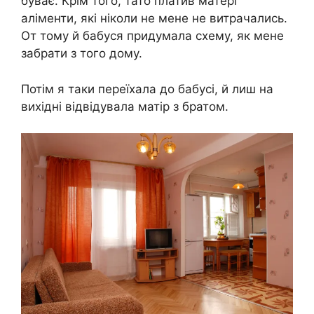
буває. Крім того, тато платив матері
аліменти, які ніколи не мене не витрачались.
От тому й бабуся придумала схему, як мене
забрати з того дому.
Потім я таки переїхала до бабусі, й лиш на
вихідні відвідувала матір з братом.