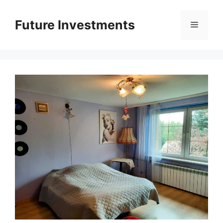
Перейти
до
Future Investments
Меню
вмісту