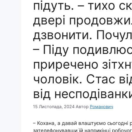
підуть. – тихо с
двері продовжи
дзвонити. Почул
– Піду подивлюс
приречено зітхн
чоловік. Стас ві
від несподіванк
15 Листопада, 2024
Автор
Романович
– Кохана, а давай влаштуємо сьогодні 
зателефонувавши їй наприкінці робочог