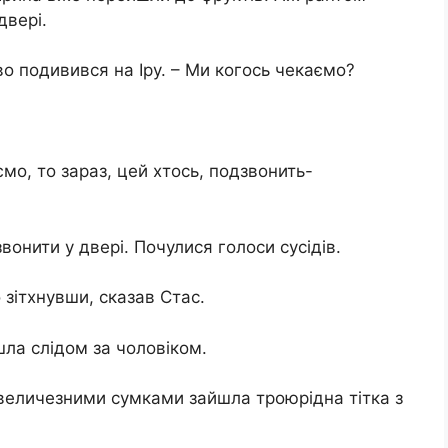
двері.
во подивився на Іру. – Ми когось чекаємо?
ємо, то зараз, цей хтось, подзвонить-
онити у двері. Почулися голоси сусідів.
 зітхнувши, сказав Стас.
ішла слідом за чоловіком.
 з величезними сумками зайшла троюрідна тітка з