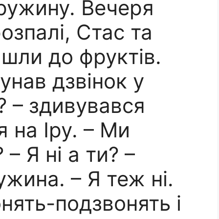
дружину. Вечеря
озпалі, Стас та
шли до фруктів.
унав дзвінок у
м? – здивувався
 на Іру. – Ми
– Я ні а ти? –
жина. – Я теж ні.
нять-подзвонять і