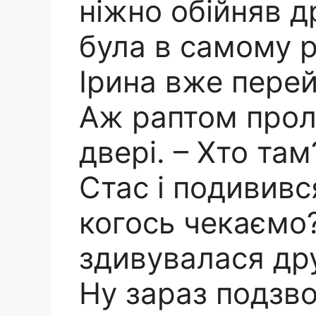
ніжно обійняв 
була в самому р
Ірина вже перей
Аж раптом прол
двері. – Хто та
Стас і подивився
когось чекаємо? 
здивувалася дру
Ну зараз подзво