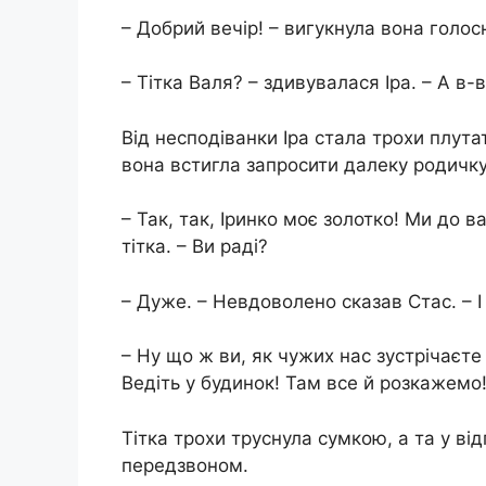
– Добрий вечір! – вигукнула вона голос
– Тітка Валя? – здивувалася Іра. – А в-
Від несподіванки Іра стала трохи плута
вона встигла запросити далеку родичку 
– Так, так, Іринко моє золотко! Ми до 
тітка. – Ви раді?
– Дуже. – Невдоволено сказав Стас. – І
– Ну що ж ви, як чужих нас зустрічаєте
Ведіть у будинок! Там все й розкажемо
Тітка трохи труснула сумкою, а та у в
передзвоном.