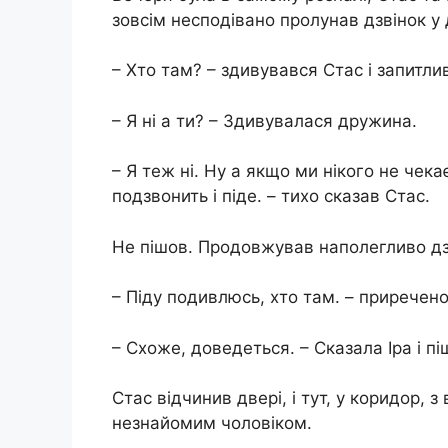
зовсім несподівано пролунав дзвінок у 
– Хто там? – здивувався Стас і запитли
– Я ні а ти? – Здивувалася дружина.
– Я теж ні. Ну а якщо ми нікого не чека
подзвонить і піде. – тихо сказав Стас.
Не пішов. Продовжував наполегливо дзв
– Піду подивлюсь, хто там. – приречено
– Схоже, доведеться. – Сказала Іра і п
Стас відчинив двері, і тут, у коридор,
незнайомим чоловіком.