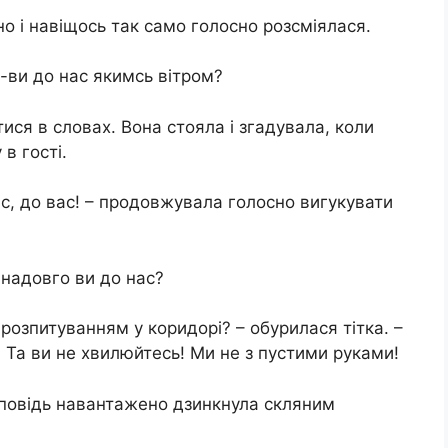
но і навіщось так само голосно розсміялася.
в-ви до нас якимсь вітром?
тися в словах. Вона стояла і згадувала, коли
в гості.
вас, до вас! – продовжувала голосно вигукувати
 надовго ви до нас?
 розпитуванням у коридорі? – обурилася тітка. –
! Та ви не хвилюйтесь! Ми не з пустими руками!
ідповідь навантажено дзинкнула скляним