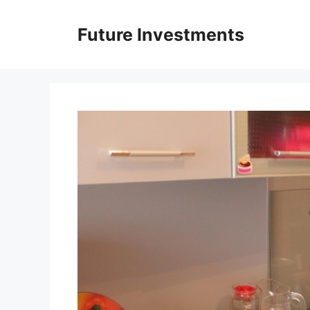
Перейти
до
Future Investments
вмісту