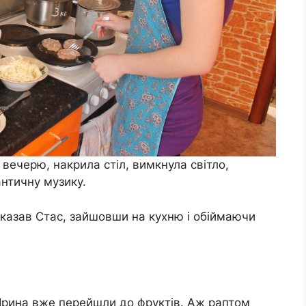
ечерю, накрила стіл, вимкнула світло,
античну музику.
 сказав Стас, зайшовши на кухню і обіймаючи
 Ірина вже перейшли до фруктів. Аж раптом