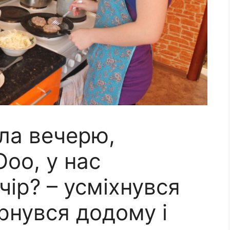
ла вечерю,
Ооо, у нас
ір? – усміхнувся
рнувся додому і