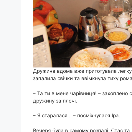
Дружина вдома вже приготувала легку в
запалила свічки та ввімкнула тиху ром
– Та ти в мене чарівниця! – захоплено
дружину за плечі.
– Я старалася… – посміхнулася Іра.
Вечеря була в самому розпалі, Стас та