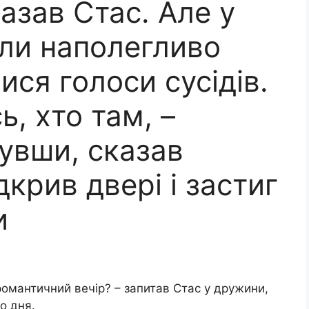
казав Стас. Але у
ли наполегливо
ися голоси сусідів.
ь, хто там, –
увши, сказав
дкрив двері і застиг
и
романтичний вечір? – запитав Стас у дружини,
о дня.