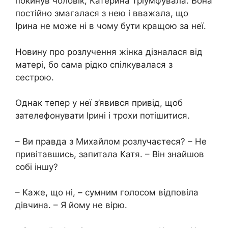
покинув чоловік, Катерина тріумфувала. Вона
постійно змагалася з нею і вважала, що
Ірина не може ні в чому бути кращою за неї.
Новину про розлучення жінка дізналася від
матері, бо сама рідко спілкувалася з
сестрою.
Однак тепер у неї з’явився привід, щоб
зателефонувати Ірині і трохи потішитися.
– Ви правда з Михайлом розлучаєтеся? – Не
привітавшись, запитала Катя. – Він знайшов
собі іншу?
– Каже, що ні, – сумним голосом відповіла
дівчина. – Я йому не вірю.