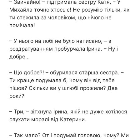
– Звичайно! – підтримала сестру Катя. – У
Михайла точно хтось є! Не розумію тільки, як
ти стежила за чоловіком, що нічого не
помічала!
– У нього на лобі не було написано, – з
роздратуванням пробурчала Ірина. – Ну і
добре…
– Що добре?! – обурилася старша сестра. –
Ти краще подумала б, чому він від тебе
пішов? Скільки ви у шлюбі прожили? Два
роки?
– Три, – зітхнула Ірина, якій не дуже хотілося
слухати моралі від Катерини.
– Так мало? От і подумай головою, чому? Ми