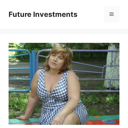
Перейти
до
Future Investments
Меню
вмісту