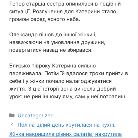
Тепер старша сестра опинилася в подібній
ситуації. Розлучення для Катерини стало
громом серед ясного неба.
Олександр пішов до іншої жінки і,
незважаючи на умовляння дружини,
повертатися назад не збирався.
Близько півроку Катерина сильно
переживала. Потім їй вдалося трохи прийти в
себе і у жінки почало налагоджуватися
життя. З цієї історії вона винесла добрий
урок: не рий іншому яму, сам у неї потрапиш.
Категорії
Uncategorized
Поліна цілий день крутилася на кухні.
Жінка накришила різних салатів, накрутила