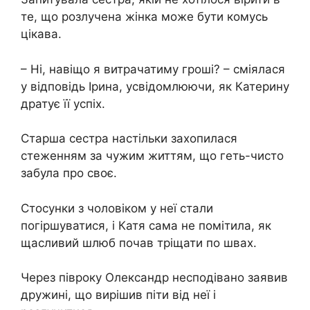
те, що розлучена жінка може бути комусь
цікава.
– Ні, навіщо я витрачатиму гроші? – сміялася
у відповідь Ірина, усвідомлюючи, як Катерину
дратує її успіх.
Старша сестра настільки захопилася
стеженням за чужим життям, що геть-чисто
забула про своє.
Стосунки з чоловіком у неї стали
погіршуватися, і Катя сама не помітила, як
щасливий шлюб почав тріщати по швах.
Через півроку Олександр несподівано заявив
дружині, що вирішив піти від неї і