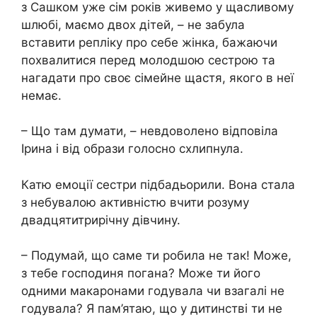
з Сашком уже сім років живемо у щасливому
шлюбі, маємо двох дітей, – не забула
вставити репліку про себе жінка, бажаючи
похвалитися перед молодшою ​​сестрою та
нагадати про своє сімейне щастя, якого в неї
немає.
– Що там думати, – невдоволено відповіла
Ірина і від образи голосно схлипнула.
Катю емоції сестри підбадьорили. Вона стала
з небувалою активністю вчити розуму
двадцятитрирічну дівчину.
– Подумай, що саме ти робила не так! Може,
з тебе господиня погана? Може ти його
одними макаронами годувала чи взагалі не
годувала? Я пам’ятаю, що у дитинстві ти не