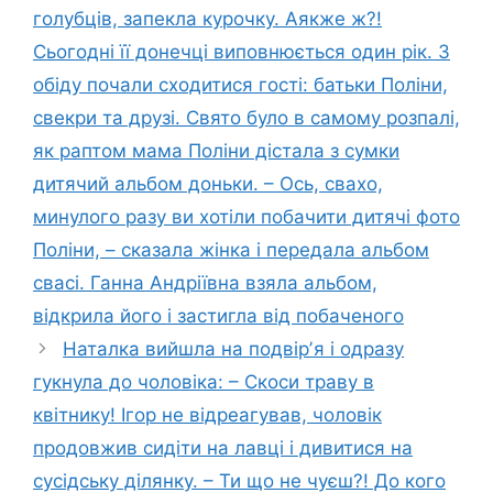
голубців, запекла курочку. Аякже ж?!
Сьогодні її донечці виповнюється один рік. З
обіду почали сходитися гості: батьки Поліни,
свекри та друзі. Свято було в самому розпалі,
як раптом мама Поліни дістала з сумки
дитячий альбом доньки. – Ось, свахо,
минулого разу ви хотіли побачити дитячі фото
Поліни, – сказала жінка і передала альбом
свасі. Ганна Андріївна взяла альбом,
відкрила його і застигла від побаченого
Наталка вийшла на подвірʼя і одразу
гукнула до чоловіка: – Скоси траву в
квітнику! Ігор не відреагував, чоловік
продовжив сидіти на лавці і дивитися на
сусідську ділянку. – Ти що не чуєш?! До кого