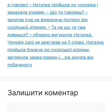
я говорю! – Наталка підійшла до чоловіка і
замахала руками. – Що ти говориш? –
запитав Ігор не відводячи погляду від
сусідської ділянки. – Та на що ти там
дивишся? – обурено вигукнула Наталка.
Чоловік далі не реагував на її слова. Наталка
підійшла ближче до сусідської ділянки,
заглянула через паркан і… аж ахнула від
побаченого
Залишити коментар
Коментар