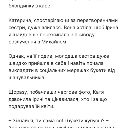
блондинку з каре.
Катерина, спостерігаючи за перетвореннями
сестри, дуже злилася. Вона хотіла, щоб Ірина
якнайдовше переживала з приводу
розлучення з Михайлом.
Однак, на її подив, молодша сестра дуже
швидко прийшла в себе і навіть почала
викладати в соціальних мережах букети від
шанувальників.
Щоразу, побачивши чергове фото, Катя
дзвонила Ірині та цікавилася, хто і за що
подарував їй квіти.
– Зізнайся, ти сама собі букети купуєш? –
Запитувала сестра, якій не хотілося вірити в