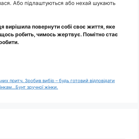
алася. Або підлаштуються або нехай шукають
ця вирішила повернути собі своє життя, яке
 щось робить, чимось жертвує. Помітно стає
робити.
ьних притч. Зробив вибір – будь готовий відповідати
жінкам…Бунт зручної жінки.