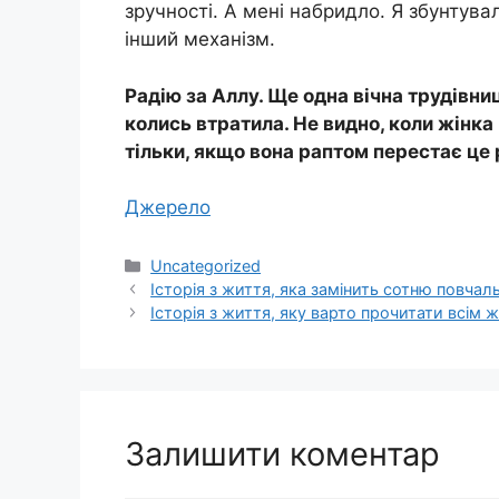
зручності. А мені набридло. Я збунтув
інший механізм.
Радію за Аллу. Ще одна вічна трудівни
колись втратила. Не видно, коли жінка
тільки, якщо вона раптом перестає це 
Джерело
Категорії
Uncategorized
Історія з життя, яка замінить сотню повчал
Історія з життя, яку варто прочитати всім 
Залишити коментар