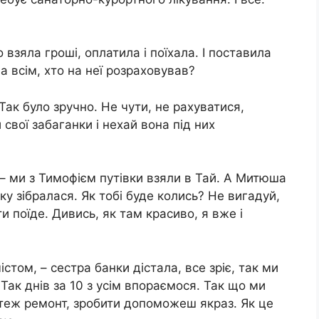
 взяла гроші, оплатила і поїхала. І поставила
а всім, хто на неї розраховував?
 Так було зручно. Не чути, не рахуватися,
свої забаганки і нехай вона під них
 – ми з Тимофієм путівки взяли в Тай. А Митюша
ку зібралася. Як тобі буде колись? Не вигадуй,
 поїде. Дивись, як там красиво, я вже і
стом, – сестра банки дістала, все зріє, так ми
 Так днів за 10 з усім впораємося. Так що ми
 теж ремонт, зробити допоможеш якраз. Як це