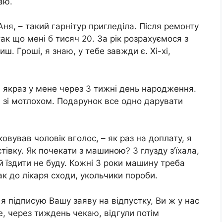
аю.
ня, – такий гарнітур пригледіла. Після ремонту
 так що мені б тисяч 20. За рік розрахуємося з
. Гроші, я знаю, у тебе завжди є. Хі-хі,
, якраз у мене через 3 тижні день народження.
 я зі мотлохом. Подарунок все одно дарувати
овував чоловік вголос, – як раз на доплату, я
івку. Як почекати з машиною? З глузду з’їхала,
 цій їздити не буду. Кожні 3 роки машину треба
к до лікаря сходи, укольчики пороби.
 я підписую Вашу заяву на відпустку, Ви ж у нас
те, через тиждень чекаю, відгули потім