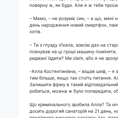
поверну ж, як буде. Але я ж тебе прос
– Мамо, – не розуміє син, – а що, мені 
день народження новий смартфон, пам’я
хотів.
– Ти з глузду з’їхала, зовсім дах на стар
планував на ці гроші машину поміняти,
ридвані їздити? Ми сім’я, або я не зро
-Алла Костянтинівна, – віщав шеф, – я
тим більше, якщо так стоїть питання. Ал
Залишити фірму в такий відповідальни
робиться, можна ж було попередити, о
Що кримінального зробила Алла? Та ніч
досить дорогий санаторій на 21 день, на
пред’явила висновок доктора: так, потр