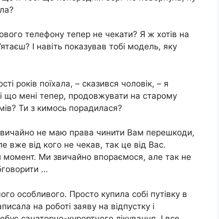
ила?
нового телефону тепер не чекати? Я ж хотів на
таєш? І навіть показував тобі модель, яку
ості років поїхала, – сказився чоловік, – я
 і що мені тепер, продовжувати на старому
зумів? Ти з кимось порадилася?
 звичайно не маю права чинити Вам перешкоди,
е вже від кого не чекав, так це від Вас.
й момент. Ми звичайно впораємося, але так не
бговорити …
ого особливого. Просто купила собі путівку в
писала на роботі заяву на відпустку і
ебує санаторно-курортного лікування. І все.