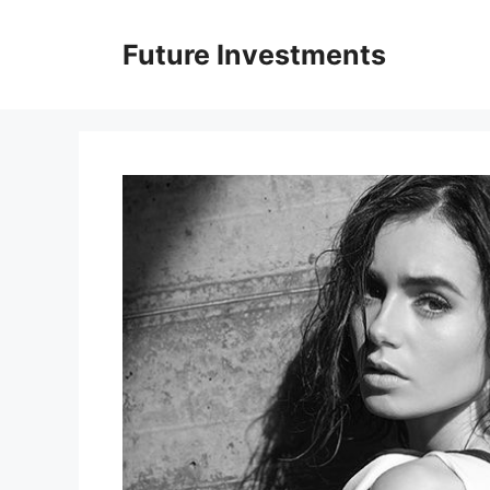
Перейти
до
Future Investments
вмісту