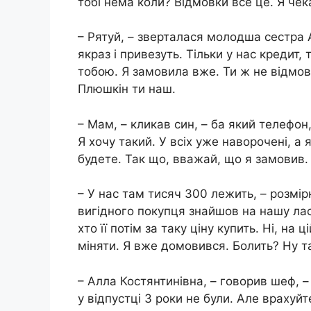
тобі нема коли? Відмовки все це. Я чек
– Рятуй, – зверталася молодша сестра А
якраз і привезуть. Тільки у нас кредит,
тобою. Я замовила вже. Ти ж не відмовиш
Плюшкін ти наш.
– Мам, – кликав син, – ба який телефон
Я хочу такий. У всіх уже наворочені, а
будете. Так що, вважай, що я замовив.
– У нас там тисяч 300 лежить, – розмірк
вигідного покупця знайшов на нашу ласт
хто її потім за таку ціну купить. Ні, на
міняти. Я вже домовився. Болить? Ну та
– Алла Костянтинівна, – говорив шеф, –
у відпустці 3 роки не були. Але врахуй