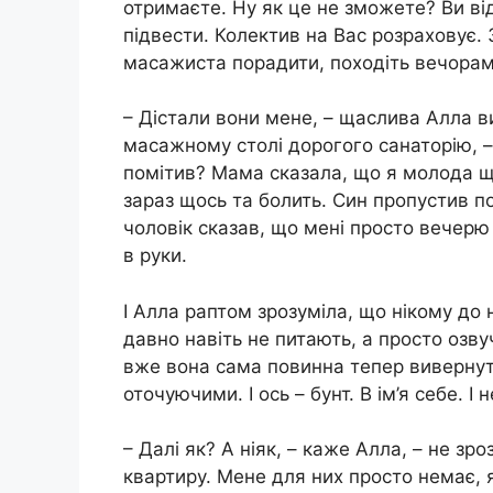
отримаєте. Ну як це не зможете? Ви ві
підвести. Колектив на Вас розраховує.
масажиста порадити, походіть вечорам
– Дістали вони мене, – щаслива Алла в
масажному столі дорогого санаторію, – 
помітив? Мама сказала, що я молода ще
зараз щось та болить. Син пропустив по
чоловік сказав, що мені просто вечерю
в руки.
І Алла раптом зрозуміла, що нікому до н
давно навіть не питають, а просто озву
вже вона сама повинна тепер вивернут
оточуючими. І ось – бунт. В ім’я себе. І
– Далі як? А ніяк, – каже Алла, – не зр
квартиру. Мене для них просто немає, я