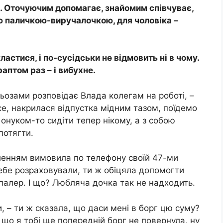
. Оточуючим допомагає, знайомим співчуває,
ю паличкою-виручалочкою, для чоловіка –
ластися, і по-сусідськи не відмовить ні в чому.
 раптом раз – і вибухне.
льозами розповідає Влада колегам на роботі, –
се, накрилася відпустка мідним тазом, поїдемо
З онуком-то сидіти тепер нікому, а з собою
потягти.
валенням вимовила по телефону своїй 47-ми
тебе розраховували, ти ж обіцяла допомогти
шпалер. І що? Любляча дочка так не надходить.
и, – ти ж сказала, що даси мені в борг цю суму?
, що я тобі ще попередній борг не повернула, ну