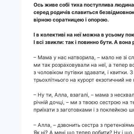
Ось живе собі тиха поступлива людина
серед родичів славиться безвідмовно
вірною соратницею і опорою.
І в колективі на неї можна в усьому пок
І всі звикли: так і повинно бути. А вона
– Мама у нас натворила, – мало не зі с
ми так розраховували на неї, а тепер в
з чоловіком путівки здавати, і квитки. 
трьохлітнього на курорт екзотичний не 
– Ну ти, Алла, взагалі, – мама з несх
річній дочці, – ми з твоєю сестрою на 
приїхати з заготовками і з поклейкою 
– Алла, – дзвонить сестра з претензіям
Як ні? А мені що тепер робити? Ну і що