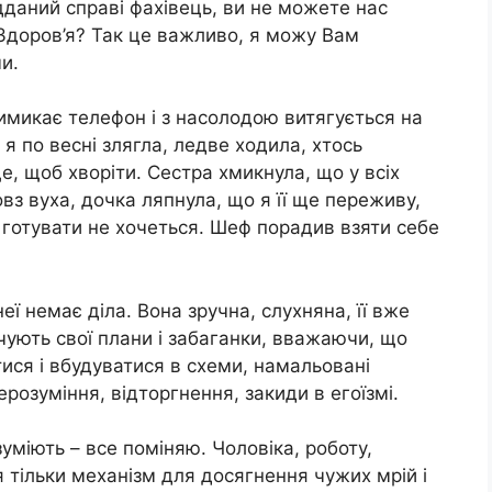
дданий справі фахівець, ви не можете нас
 Здоров’я? Так це важливо, я можу Вам
и.
имикає телефон і з насолодою витягується на
я по весні злягла, ледве ходила, хтось
, щоб хворіти. Сестра хмикнула, що у всіх
вз вуха, дочка ляпнула, що я її ще переживу,
 готувати не хочеться. Шеф порадив взяти себе
еї немає діла. Вона зручна, слухняна, її вже
чують свої плани і забаганки, вважаючи, що
ися і вбудуватися в схеми, намальовані
 нерозуміння, відторгнення, закиди в егоїзмі.
озуміють – все поміняю. Чоловіка, роботу,
 тільки механізм для досягнення чужих мрій і