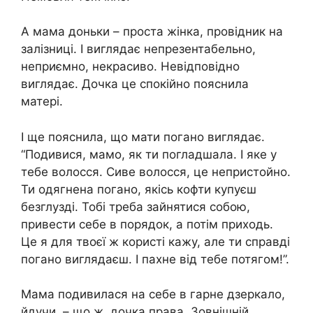
А мама доньки – проста жінка, провідник на
залізниці. І виглядає непрезентабельно,
неприємно, некрасиво. Невідповідно
виглядає. Дочка це спокійно пояснила
матері.
І ще пояснила, що мати погано виглядає.
“Подивися, мамо, як ти погладшала. І яке у
тебе волосся. Сиве волосся, це непристойно.
Ти одягнена погано, якісь кофти купуєш
безглузді. Тобі треба зайнятися собою,
привести себе в порядок, а потім приходь.
Це я для твоєї ж користі кажу, але ти справді
погано виглядаєш. І пахне від тебе потягом!”.
Мама подивилася на себе в гарне дзеркало,
йдучи, – що ж, дочка права. Зовнішній