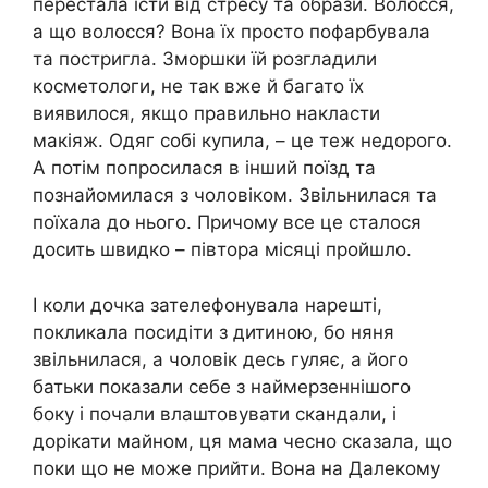
перестала їсти від стресу та образи. Волосся,
а що волосся? Вона їх просто пофарбувала
та постригла. Зморшки їй розгладили
косметологи, не так вже й багато їх
виявилося, якщо правильно накласти
макіяж. Одяг собі купила, – це теж недорого.
А потім попросилася в інший поїзд та
познайомилася з чоловіком. Звільнилася та
поїхала до нього. Причому все це сталося
досить швидко – півтора місяці пройшло.
І коли дочка зателефонувала нарешті,
покликала посидіти з дитиною, бо няня
звільнилася, а чоловік десь гуляє, а його
батьки показали себе з наймерзеннішого
боку і почали влаштовувати скандали, і
дорікати майном, ця мама чесно сказала, що
поки що не може прийти. Вона на Далекому