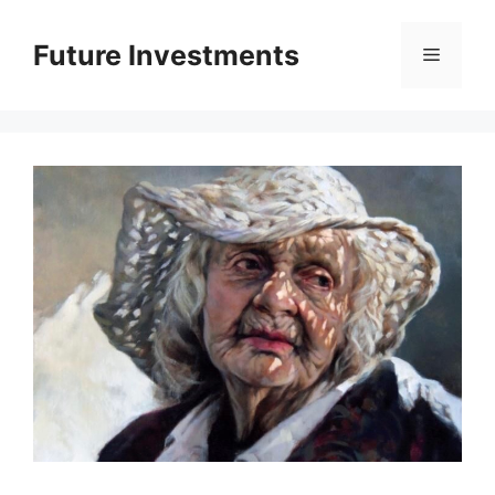
Перейти
до
Future Investments
Меню
вмісту