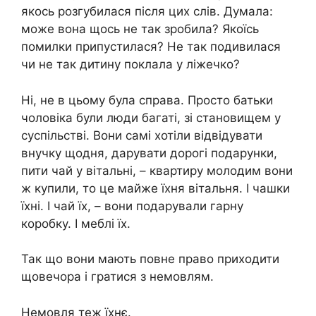
якось розгубилася після цих слів. Думала:
може вона щось не так зробила? Якоїсь
помилки припустилася? Не так подивилася
чи не так дитину поклала у ліжечко?
Ні, не в цьому була справа. Просто батьки
чоловіка були люди багаті, зі становищем у
суспільстві. Вони самі хотіли відвідувати
внучку щодня, дарувати дорогі подарунки,
пити чай у вітальні, – квартиру молодим вони
ж купили, то це майже їхня вітальня. І чашки
їхні. І чай їх, – вони подарували гарну
коробку. І меблі їх.
Так що вони мають повне право приходити
щовечора і гратися з немовлям.
Немовля теж їхнє.