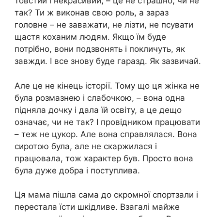
товстий і некрасивий, – це не страшно, чи не
так? Ти ж виконав свою роль, а зараз
головне – не заважати, не лізти, не псувати
щастя коханим людям. Якщо їм буде
потрібно, вони подзвонять і покличуть, як
завжди. І все знову буде гаразд. Як зазвичай.
Але це не кінець історії. Тому що ця жінка не
була розмазнею і слабочкою, – вона одна
підняла дочку і дала їй освіту, а це дещо
означає, чи не так? І провідником працювати
– теж не цукор. Але вона справлялася. Вона
сиротою була, але не скаржилася і
працювала, тож характер був. Просто вона
була дуже добра і поступлива.
Ця мама пішла сама до скромної спортзали і
перестала їсти шкідливе. Взагалі майже