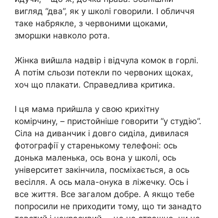
вигляд “два”, як у школі говорили. І обличчя
таке набрякле, з червоними щоками,
зморшки навколо рота.
Жінка вийшла надвір і відчула комок в горлі.
А потім сльози потекли по червоних щоках,
хоч що плакати. Справедлива критика.
І ця мама прийшла у свою крихітну
комірчину, – пристойніше говорити “у студію”.
Сіла на диванчик і довго сиділа, дивилася
фотографії у старенькому телефоні: ось
донька маленька, ось вона у школі, ось
університет закінчила, посміхається, а ось
весілля. А ось мала-онука в ліжечку. Ось і
все життя. Все загалом добре. А якщо тебе
попросили не приходити тому, що ти занадто