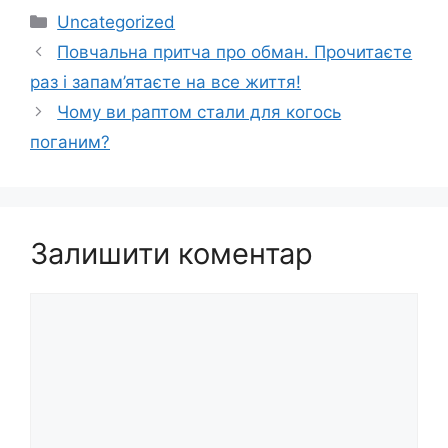
Категорії
Uncategorized
Повчальна притча про обман. Прочитаєте
раз і запам’ятаєте на все життя!
Чому ви раптом стали для когось
поганим?
Залишити коментар
Коментар