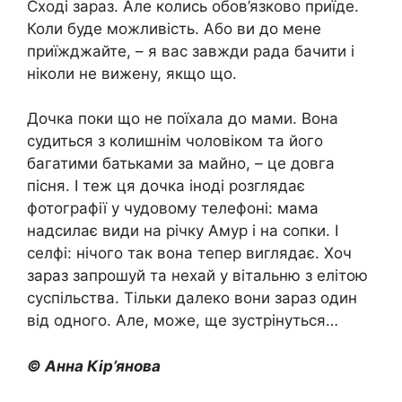
Сході зараз. Але колись обов’язково приїде.
Коли буде можливість. Або ви до мене
приїжджайте, – я вас завжди рада бачити і
ніколи не вижену, якщо що.
Дочка поки що не поїхала до мами. Вона
судиться з колишнім чоловіком та його
багатими батьками за майно, – це довга
пісня. І теж ця дочка іноді розглядає
фотографії у чудовому телефоні: мама
надсилає види на річку Амур і на сопки. І
селфі: нічого так вона тепер виглядає. Хоч
зараз запрошуй та нехай у вітальню з елітою
суспільства. Тільки далеко вони зараз один
від одного. Але, може, ще зустрінуться…
© Анна Кір’янова