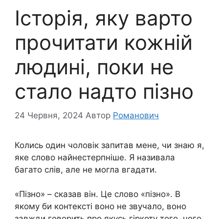
Історія, яку варто
прочитати кожній
людині, поки не
стало надто пізно
24 Червня, 2024
Автор
Романович
Колись один чоловік запитав мене, чи знаю я,
яке слово найнестерпніше. Я називала
багато слів, але не могла вгадати.
«Пізно» – сказав він. Це слово «пізно». В
якому би контексті воно не звучало, воно
завжди говорить про якусь гіркоту того, чого