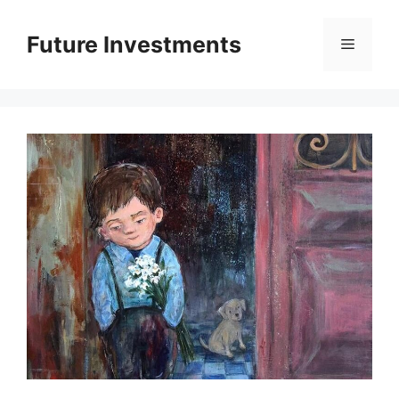
Перейти
до
Future Investments
Меню
вмісту