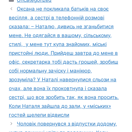
Оксана не покликала батьків на своє
весілля, а сестрі в телефонній розмові
сказала: – Наталю, дивись не зганьбитися
мене. Не одягайся в вашому, сільському,
стилі, у мене тут купа знайомих, міські
пристойні люди. Прийдеш завтра до мене в
офіс, секретарка тобі дасть грошей, зробиш
собі нормальну зачіску і манікюр,
зрозуміла? У Наталі навернулися сльози на
очах, але вона їх проковтнула і сказала
сестрі, що все зробить так, як вона просить.
Коли Наталя зайшла до зали, у «міських»
гостей щелепи відвисли
Чоловік повернувся з відпустки додому,