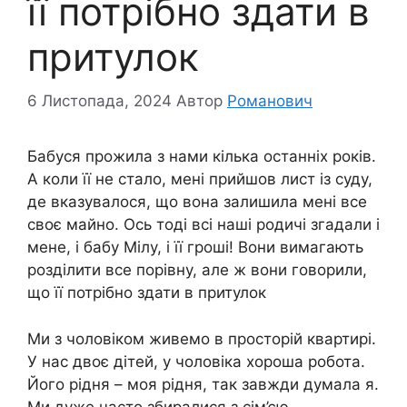
її потрібно здати в
притулок
6 Листопада, 2024
Автор
Романович
Бабуся прожила з нами кілька останніх років.
А коли її не стало, мені прийшов лист із суду,
де вказувалося, що вона залишила мені все
своє майно. Ось тоді всі наші родичі згадали і
мене, і бабу Мілу, і її гроші! Вони вимагають
розділити все порівну, але ж вони говорили,
що її потрібно здати в притулок
Ми з чоловіком живемо в просторій квартирі.
У нас двоє дітей, у чоловіка хороша робота.
Його рідня – моя рідня, так завжди думала я.
Ми дуже часто збиралися з сім’єю