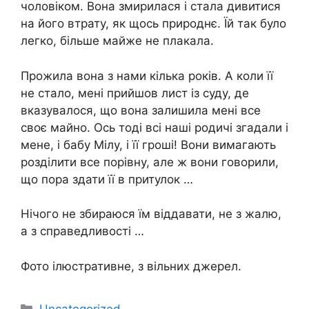
чоловіком. Вона змирилася і стала дивитися
на його втрату, як щось природнє. Їй так було
легко, більше майже не плaкала.
Прожила вона з нами кілька років. А коли її
не стало, мені прийшов лист із суду, де
вказувалося, що вона залишила мені все
своє майно. Ось тоді всі наші родичі згадали і
мене, і бабу Мілу, і її гроші! Вони вимагають
розділити все порівну, але ж вони говорили,
що пора здати її в притулок …
Нічого не збираюся їм віддавати, не з жалю,
а з справедливості …
Фото ілюстративне, з вільних джерел.
Категорії
Uncategorized