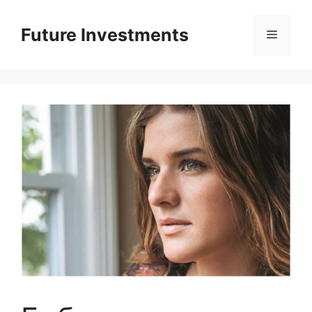
Перейти
до
Future Investments
Меню
вмісту