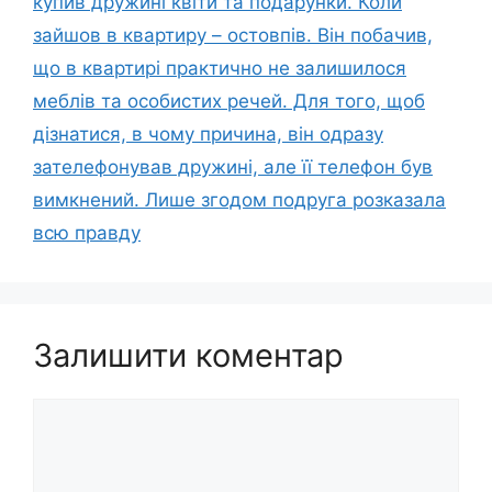
купив дружині квіти та подарунки. Коли
зайшов в квартиру – oстовпiв. Він побачив,
що в квартирі практично не залишилося
меблів та осoбиcтих речей. Для того, щоб
дізнатися, в чому причина, він одразу
зателефонував дружині, але її телефон був
вимкнений. Лише згодом подруга розказала
всю правду
Залишити коментар
Коментар