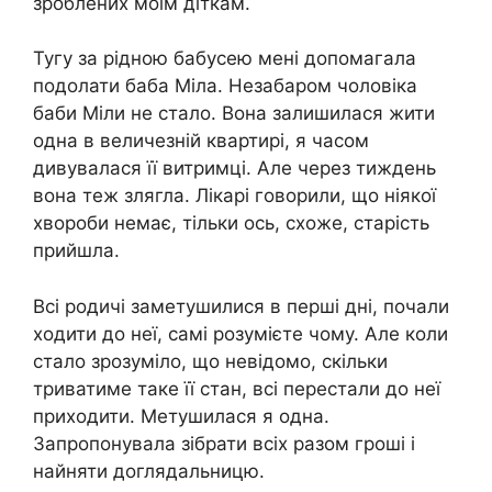
зроблених моїм діткам.
Тугу за рідною бабусею мені допомагала
подолати баба Міла. Незабаром чоловіка
баби Міли не стало. Вона залишилася жити
одна в величезній квартирі, я часом
дивувалася її витримці. Але через тиждень
вона теж злягла. Лікарі говорили, що ніякої
хвороби немає, тільки ось, схоже, старість
прийшла.
Всі родичі заметушилися в перші дні, почали
ходити до неї, самі розумієте чому. Але коли
стало зрозуміло, що невідомо, скільки
триватиме таке її стан, всі перестали до неї
приходити. Метушилася я одна.
Запропонувала зібрати всіх разом гроші і
найняти доглядальницю.