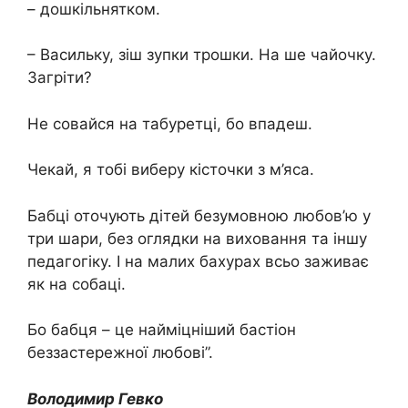
– дошкільнятком.
– Васильку, зіш зупки трошки. На ше чайочку.
Загріти?
Не совайся на табуретці, бо впадеш.
Чекай, я тобі виберу кісточки з м’яса.
Бабці оточують дітей безумовною любов’ю у
три шари, без оглядки на виховання та іншу
педагогіку. І на малих бахурах всьо заживає
як на собаці.
Бо бабця – це найміцніший бастіон
беззастережної любові”.
Володимир Гевко