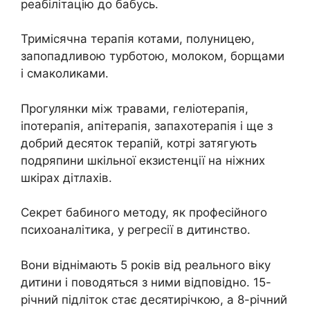
реабілітацію до бабусь.
Тримісячна терапія котами, полуницею,
запопадливою турботою, молоком, борщами
і смаколиками.
Прогулянки між травами, геліотерапія,
іпотерапія, апітерапія, запахотерапія і ще з
добрий десяток терапій, котрі затягують
подряпини шкільної екзистенції на ніжних
шкірах дітлахів.
Секрет бабиного методу, як професійного
психоаналітика, у регресії в дитинство.
Вони віднімають 5 років від реального віку
дитини і поводяться з ними відповідно. 15-
річний підліток стає десятирічкою, а 8-річний