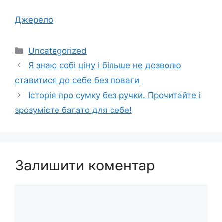
Джерело
Категорії
Uncategorized
Я знаю собі ціну і більше не дозволю
ставитися до себе без поваги
Історія про сумку без ручки. Прочитайте і
зрозумієте багато для себе!
Залишити коментар
Коментар