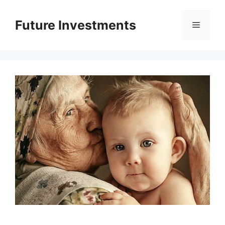
Перейти
до
Future Investments
Меню
вмісту