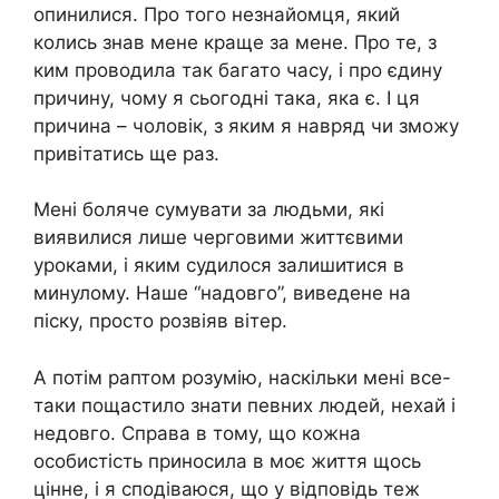
опинилися. Про того незнайомця, який
колись знав мене краще за мене. Про те, з
ким проводила так багато часу, і про єдину
причину, чому я сьогодні така, яка є. І ця
причина – чоловік, з яким я навряд чи зможу
привітатись ще раз.
Мені боляче сумувати за людьми, які
виявилися лише черговими життєвими
уроками, і яким судилося залишитися в
минулому. Наше “надовго”, виведене на
піску, просто розвіяв вітер.
А потім раптом розумію, наскільки мені все-
таки пощастило знати певних людей, нехай і
недовго. Справа в тому, що кожна
особистість приносила в моє життя щось
цінне, і я сподіваюся, що у відповідь теж