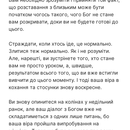
Вам необхідно зрозуміти і прийняти той факт,
що розставання з близьким може бути
початком чогось такого, чого Бог не стане
вам розкривати, доки ви не будете готові до
цього.
Страждати, коли хтось іде, це нормально.
Злитися теж нормально. Як і не розуміти.
Але, нарешті, ви зустрінете того, хто стане
вам не просто уроком, а, швидше,
результатом всього того, що ви вже встигли
вивчити до цього моменту. І тоді ваша віра в
кохання та стосунки знову воскресне.
Ви знову опинитеся на колінах у недільний
ранок, але ваш діалог з Богом вже не
складатиметься з одних лише питань, бо
ваша віра пройшла випробування на