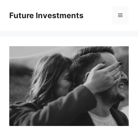
Перейти
до
Future Investments
Меню
вмісту