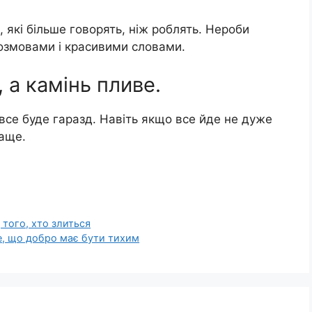
 які більше говорять, ніж роблять. Нероби
озмовами і красивими словами.
, а камінь пливе.
 все буде гаразд. Навіть якщо все йде не дуже
раще.
 того, хто злиться
те, що добро має бути тихим