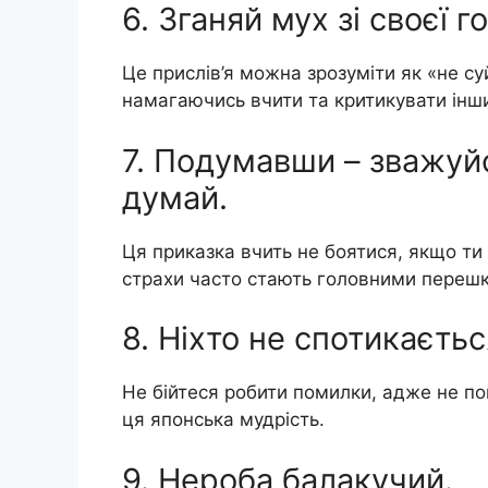
6. Зганяй мух зі своєї г
Це прислів’я можна зрозуміти як «не с
намагаючись вчити та критикувати інш
7. Подумавши – зважуй
думай.
Ця приказка вчить не боятися, якщо ти
страхи часто стають головними перешк
8. Ніхто не спотикаєтьс
Не бійтеся робити помилки, адже не по
ця японська мудрість.
9. Нероба балакучий.