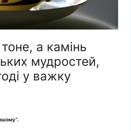
 тоне, а камінь
ських мудростей,
годі у важку
іншому”.