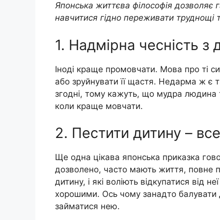
Японська життєва філософія дозволяє г
навчитися гідно переживати труднощі 
1. Надмірна чесність з
Іноді краще промовчати. Мова про ті с
або зруйнувати її щастя. Недарма ж є т
згодні, тому кажуть, що мудра людина 
коли краще мовчати.
2. Пестити дитину – все
Ще одна цікава японська приказка гово
дозволено, часто мають життя, повне п
дитину, і які воліють відкупатися від 
хорошими. Ось чому занадто балувати д
займатися нею.