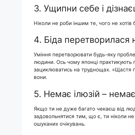
3. Ущипни себе і дізна
Ніколи не роби іншим те, чого не хотів
4. Біда перетворилася 
Уміння перетворювати будь-яку пробле
людини. Ось чому японці практикують 
зациклюватись на труднощах. «Щастя п
вони.
5. Немає ілюзій – немає
Якщо ти не дуже багато чекаєш від люд
задовольнятися тим, що є, ти ніколи не
ошуканих очікувань.