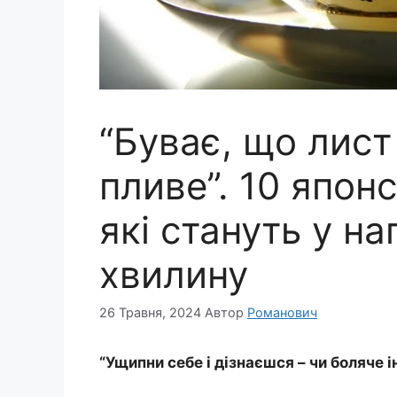
“Буває, що лист
пливе”. 10 япон
які стануть у на
хвилину
26 Травня, 2024
Автор
Романович
“Ущипни себе і дізнаєшся – чи боляче 