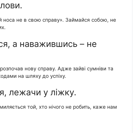
олови.
уй носа не в свою справу». Займайся собою, не
их.
ся, а наважившись – не
 розпочав нову справу. Адже зайві сумніви та
одами на шляху до успіху.
я, лежачи у ліжку.
миляється той, хто нічого не робить, каже нам