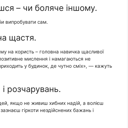
єшся – чи боляче іншому.
 би випробувати сам.
на щастя.
му на користь – головна навичка щасливої
позитивне мислення і намагаються не
риходить у будинок, де чутно сміх», — кажуть
 і розчарувань.
ей, якщо не живиш хибних надій, а волієш
 зазнаєш гіркоти нездійснених бажань і