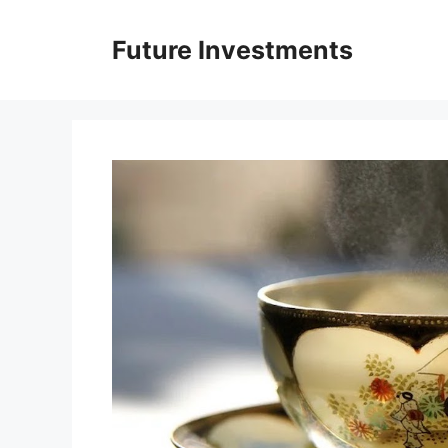
Перейти
до
Future Investments
вмісту