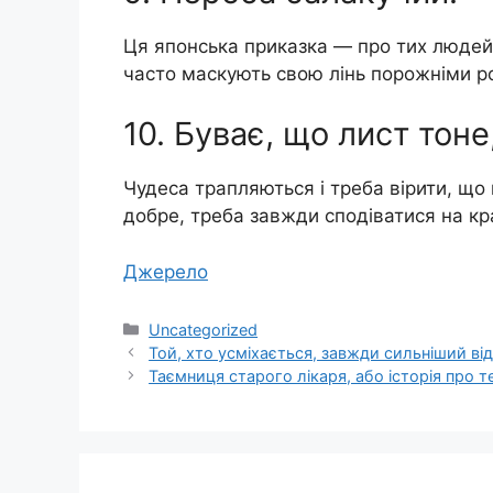
Ця японська приказка — про тих людей,
часто маскують свою лінь порожніми р
10. Буває, що лист тоне
Чудеса трапляються і треба вірити, що
добре, треба завжди сподіватися на к
Джерело
Категорії
Uncategorized
Той, хто усміхається, завжди сильніший від
Таємниця старого лікаря, або історія про 