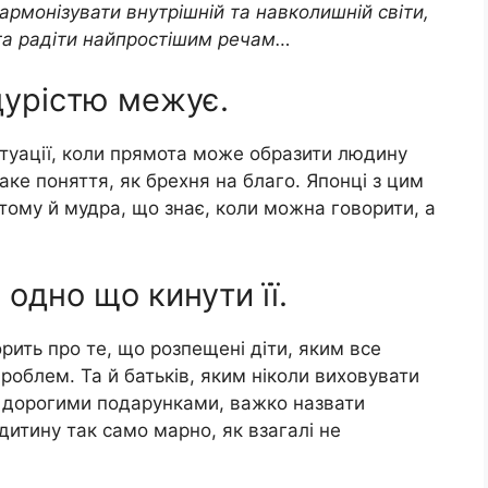
армонізувати внутрішній та навколишній світи,
та радіти найпростішим речам…
 дурістю межує.
итуації, коли прямота може образити людину
аке поняття, як брехня на благо. Японці з цим
тому й мудра, що знає, коли можна говорити, а
 одно що кинути її.
рить про те, що розпещені діти, яким все
роблем. Та й батьків, яким ніколи виховувати
неї дорогими подарунками, важко назвати
итину так само марно, як взагалі не