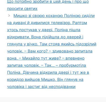
Що потрібно зробити в цей день і про що
просити святих
Мишко зі своєю коханою Поліною сиділи
на дивані й дивилися телевізор. Раптом
хтось постукав у двері. Поліна пішла
відкривати. Вона підійшла до дверей і
глянула у вічко. Там стояв якийсь підозрілий
чоловік. – Вам кого? – здивовано запитала
вона. – Михайло тут живе? – впевнено
запитав чоловік. – Так… – пробурмотіла
Поліна. Дівчина відкрила двері і тут же в
коридор вийшов Мишко. Він глянув на
чоловіка і застиг від несподіванки