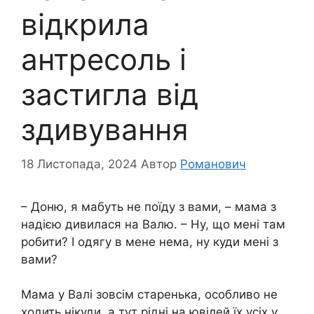
відкрила
антресоль і
застигла від
здивування
18 Листопада, 2024
Автор
Романович
– Доню, я мабуть не поїду з вами, – мама з
надією дивилася на Валю. – Ну, що мені там
робити? І одягу в мене нема, ну куди мені з
вами?
Мама у Валі зовсім старенька, особливо не
ходить нікуди, а тут рідні на ювілей їх усіх у