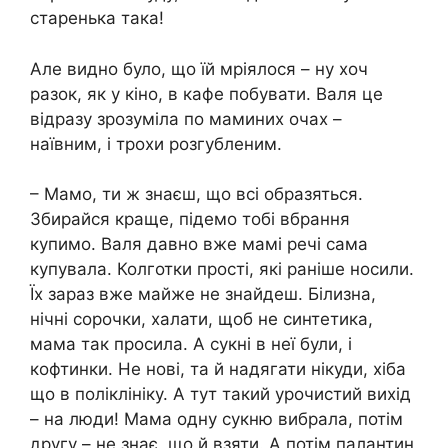
старенька така!
Але видно було, що їй мріялося – ну хоч
разок, як у кіно, в кафе побувати. Валя це
відразу зрозуміла по маминих очах –
наївним, і трохи розгубленим.
– Мамо, ти ж знаєш, що всі образяться.
Збирайся краще, підемо тобі вбрання
купимо. Валя давно вже мамі речі сама
купувала. Колготки прості, які раніше носили.
Їх зараз вже майже не знайдеш. Білизна,
нічні сорочки, халати, щоб не синтетика,
мама так просила. А сукні в неї були, і
кофтинки. Не нові, та й надягати нікуди, хіба
що в поліклініку. А тут такий урочистий вихід
– на люди! Мама одну сукню вибрала, потім
другу – не знає, що й взяти. А потім палантин