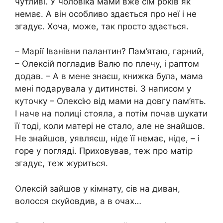
чутливі. У чоловіка мами вже сім років як
немає. А він особливо здається про неї і не
згадує. Хоча, може, так просто здається.
– Марії Іванівни палантин? Пам’ятаю, гарний,
– Олексій погладив Валю по плечу, і раптом
додав. – А в мене знаєш, книжка була, мама
мені подарувала у дитинстві. З написом у
куточку – Олексію від мами на довгу пам’ять.
І наче на полиці стояла, а потім почав шукати
її тоді, коли матері не стало, але не знайшов.
Не знайшов, уявляєш, ніде її немає, ніде, – і
горе у погляді. Приховував, теж про матір
згадує, теж журиться.
Олексій зайшов у кімнату, сів на диван,
волосся скуйовдив, а в очах…