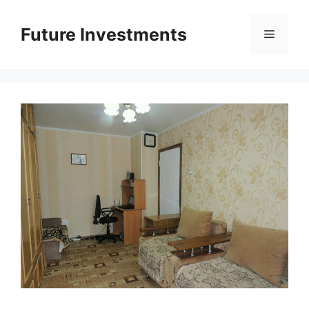
Перейти
до
Future Investments
Меню
вмісту