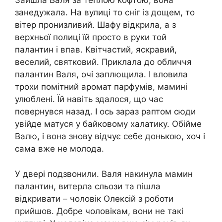
Зайшла Валя за теплою кофтою, вона
занедужала. На вулиці то сніг із дощем, то
вітер пронизливий. Шафу відкрила, а з
верхньої полиці їй просто в руки той
палантин і впав. Квітчастий, яскравий,
веселий, святковий. Приклала до обличчя
палантин Валя, очі заплющила. І вловила
трохи помітний аромат парфумів, мамині
улюблені. Їй навіть здалося, що час
повернувся назад. І ось зараз раптом сюди
увійде матуся у байковому халатику. Обійме
Валю, і вона знову відчує себе донькою, хоч і
сама вже не молода.
У двері подзвонили. Валя накинула мамин
палантин, витерла сльози та пішла
відкривати – чоловік Олексій з роботи
прийшов. Добре чоловікам, вони не такі