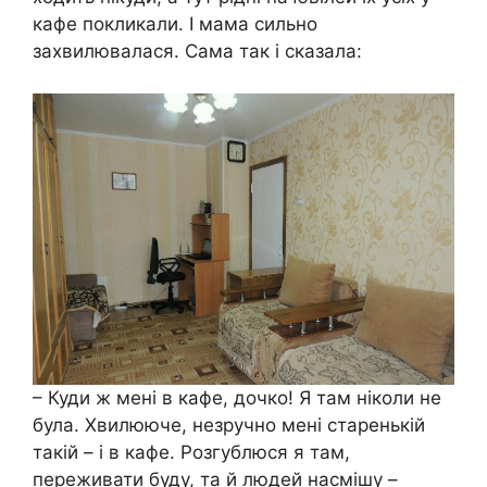
кафе покликали. І мама сильно
захвилювалася. Сама так і сказала:
– Куди ж мені в кафе, дочко! Я там ніколи не
була. Хвилююче, незручно мені старенькій
такій – і в кафе. Розгублюся я там,
переживати буду, та й людей насмішу –