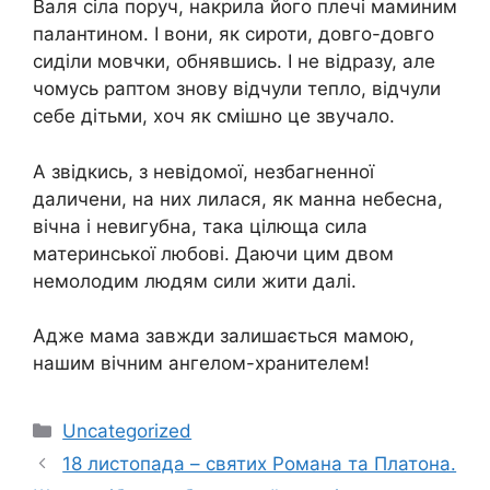
Валя сіла поруч, накрила його плечі маминим
палантином. І вони, як сироти, довго-довго
сиділи мовчки, обнявшись. І не відразу, але
чомусь раптом знову відчули тепло, відчули
себе дітьми, хоч як смішно це звучало.
А звідкись, з невідомої, незбагненної
даличени, на них лилася, як манна небесна,
вічна і невигубна, така цілюща сила
материнської любові. Даючи цим двом
немолодим людям сили жити далі.
Адже мама завжди залишається мамою,
нашим вічним ангелом-хранителем!
Категорії
Uncategorized
18 листопада – святих Романа та Платона.