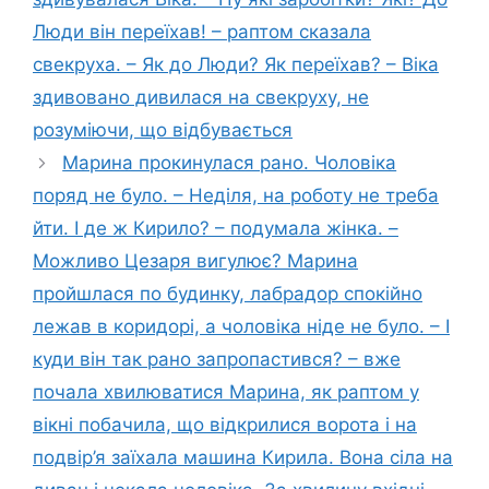
Люди він переїхав! – раптом сказала
свекруха. – Як до Люди? Як переїхав? – Віка
здивовано дивилася на свекруху, не
розуміючи, що відбувається
Марина прокинулася рано. Чоловіка
поряд не було. – Неділя, на роботу не треба
йти. І де ж Кирило? – подумала жінка. –
Можливо Цезаря вигулює? Марина
пройшлася по будинку, лабрадор спокійно
лежав в коридорі, а чоловіка ніде не було. – І
куди він так рано запропастився? – вже
почала хвилюватися Марина, як раптом у
вікні побачила, що відкрилися ворота і на
подвір’я заїхала машина Кирила. Вона сіла на