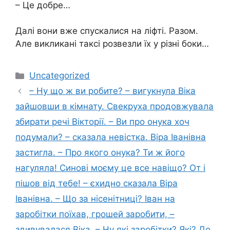
– Це добре…
Далі вони вже спускалися на ліфті. Разом.
Але викликані таксі розвезли їх у різні боки…
Категорії
Uncategorized
– Ну що ж ви робите? – вигукнула Віка
зайшовши в кімнату. Свекруха продовжувала
збирати речі Вікторії. – Ви про онука хоч
подумали? – сказала невістка. Віра Іванівна
застигла. – Про якого онука? Ти ж його
нагуляла! Синові моєму це все навіщо? От і
пішов від тебе! – єхидно сказала Віра
Іванівна. – Що за нісенітниці? Іван на
заробітки поїхав, грошей заробити, –
здивувалася Віка. – Ну які заробітки? Які? До