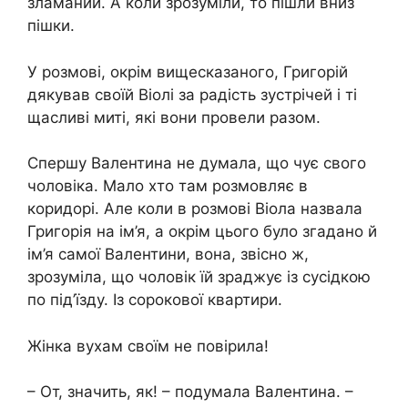
зламаний. А коли зрозуміли, то пішли вниз
пішки.
У розмові, окрім вищесказаного, Григорій
дякував своїй Віолі за радість зустрічей і ті
щасливі миті, які вони провели разом.
Спершу Валентина не думала, що чує свого
чоловіка. Мало хто там розмовляє в
коридорі. Але коли в розмові Віола назвала
Григорія на ім’я, а окрім цього було згадано й
ім’я самої Валентини, вона, звісно ж,
зрозуміла, що чоловік їй зраджує із сусідкою
по під’їзду. Із сорокової квартири.
Жінка вухам своїм не повірила!
– От, значить, як! – подумала Валентина. –