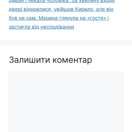
диван і чекала чоловіка. За хвилину вхідні
двері відкрилися, увійшов Кирило, але він
був не сам. Марина глянула на «гостя» і
застигла від несподіванки
Залишити коментар
Коментар