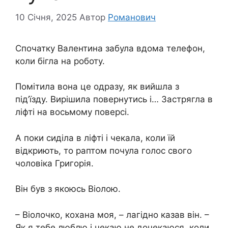
10 Січня, 2025
Автор
Романович
Спочатку Валентина забула вдома телефон,
коли бігла на роботу.
Помітила вона це одразу, як вийшла з
під’їзду. Вирішила повернутись і… Застрягла в
ліфті на восьмому поверсі.
А поки сиділа в ліфті і чекала, коли їй
відкриють, то раптом почула голос свого
чоловіка Григорія.
Він був з якоюсь Віолою.
– Віолочко, кохана моя, – лагідно казав він. –
Як я тебе люблю і чекаю не дочекаюся, коли