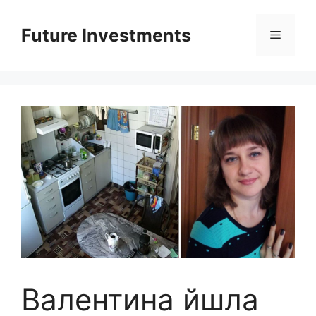
Перейти
до
Future Investments
Меню
вмісту
Валентина йшла