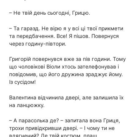
– Не твій день сьогодні, Грицю.
– Та гаразд. Не вірю я у всі ці твої прикмети
та передбачення. Все! Я пішов. Повернуся
через годину-півтори.
Григорій повернувся вже за пів години. Тому
що чоловікові Віоли хтось зателефонував і
повідомив, що його дружина зраджує йому.
Із сусідом!
Валентина відчинила двері, але залишила їх
на ланцюжку.
– А парасолька де? – запитала вона Гриця,
трохи привідкривши двері. – І чому ти не
вдягнений? Де твій костюм, плащ,