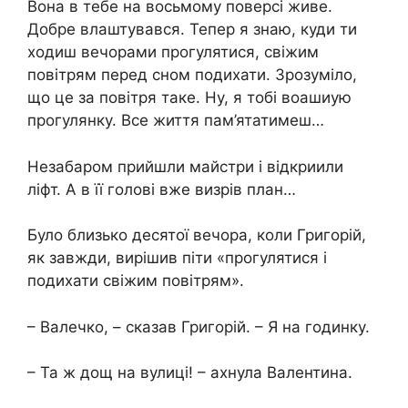
Вона в тебе на восьмому поверсі живе.
Добре влаштувався. Тепер я знаю, куди ти
ходиш вечорами прогулятися, свіжим
повітрям перед сном подихати. Зрозуміло,
що це за повітря таке. Ну, я тобі воашиую
прогулянку. Все життя пам’ятатимеш…
Незабаром прийшли майстри і відкриили
ліфт. А в її голові вже визрів план…
Було близько десятої вечора, коли Григорій,
як завжди, вирішив піти «прогулятися і
подихати свіжим повітрям».
– Валечко, – сказав Григорій. – Я на годинку.
– Та ж дощ на вулиці! – ахнула Валентина.