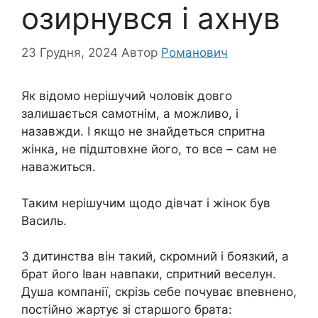
озирнувся і ахнув
23 Грудня, 2024
Автор
Романович
Як відомо нерішучий чоловік довго
залишається самотнім, а можливо, і
назавжди. І якщо не знайдеться спритна
жінка, не підштовхне його, то все – сам не
наважиться.
Таким нерішучим щодо дівчат і жінок був
Василь.
З дитинства він такий, скромний і боязкий, а
брат його Іван навпаки, спритний веселун.
Душа компанії, скрізь себе почуває впевнено,
постійно жартує зі старшого брата: