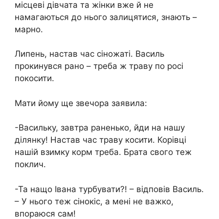
місцеві дівчата та жінки вже й не
намагаються до нього залицятися, знають –
марно.
Липень, настав час сіножаті. Василь
прокинувся рано – треба ж траву по росі
покосити.
Мати йому ще звечора заявила:
-Васильку, завтра раненько, йди на нашу
ділянку! Настав час траву косити. Корівці
нашій взимку корм треба. Брата свого теж
поклич.
-Та нащо Івана турбувати?! – відповів Василь.
– У нього теж сінокіс, а мені не важко,
впораюся сам!