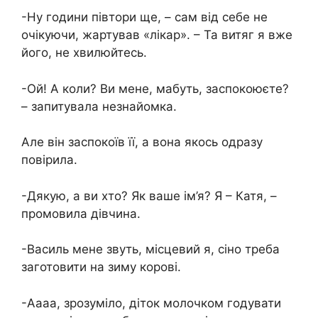
-Ну години півтори ще, – сам від себе не
очікуючи, жартував «лікар». – Та витяг я вже
його, не хвилюйтесь.
-Ой! А коли? Ви мене, мабуть, заспокоюєте?
– запитувала незнайомка.
Але він заспокоїв її, а вона якось одразу
повірила.
-Дякую, а ви хто? Як ваше ім’я? Я – Катя, –
промовила дівчина.
-Василь мене звуть, місцевий я, сіно треба
заготовити на зиму корові.
-Аааа, зрозуміло, діток молочком годувати