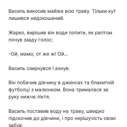
Василь викосив майже всю траву. Тільки кут
лишився недокошений.
Жарко, вирішив він води попити, як раптом
почув ззаду голос:
-Ой, мамо, от же ж! Ой…
Василь озирнувся і ахнув.
Він побачив дівчину в джинсах та блакитній
футболці з малюнком. Вона трималася за
руку нижче ліктя.
Василь поставив воду на траву, швидко
підскочив до дівчини, і про нерішучість свою
забув: