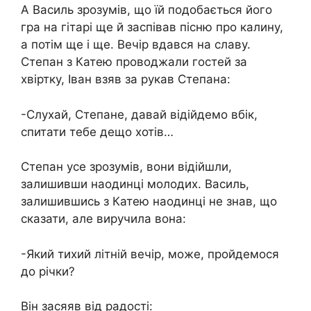
А Василь зрозумів, що їй подобається його
гра на гітарі ще й заспівав пісню про калину,
а потім ще і ще. Вечір вдався на славу.
Степан з Катею проводжали гостей за
хвіртку, Іван взяв за рукав Степана:
-Слухай, Степане, давай відійдемо вбік,
спитати тебе дещо хотів…
Степан усе зрозумів, вони відійшли,
залишивши наодинці молодих. Василь,
залишившись з Катею наодинці не знав, що
сказати, але виручила вона:
-Який тихий літній вечір, може, пройдемося
до річки?
Він засяяв від радості: