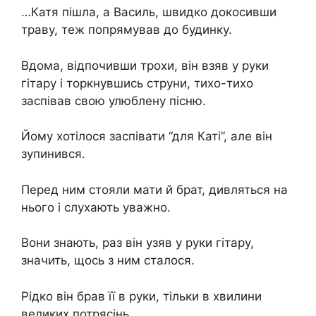
…Катя пішла, а Василь, швидко докосивши
траву, теж попрямував до будинку.
Вдома, відпочивши трохи, він взяв у руки
гітару і торкнувшись струни, тихо-тихо
заспівав свою улюблену пісню.
Йому хотілося заспівати “для Каті”, але він
зупинився.
Перед ним стояли мати й брат, дивляться на
нього і слухають уважно.
Вони знають, раз він узяв у руки гітару,
значить, щось з ним сталося.
Рідко він брав її в руки, тільки в хвилини
великих потрясінь.