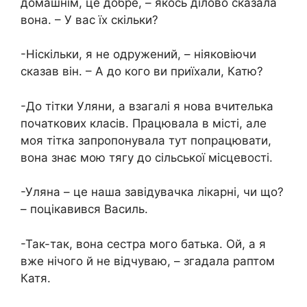
домашнім, це добре, – якось ділово сказала
вона. – У вас їх скільки?
-Ніскільки, я не одружений, – ніяковіючи
сказав він. – А до кого ви приїхали, Катю?
-До тітки Уляни, а взагалі я нова вчителька
початкових класів. Працювала в місті, але
моя тітка запропонувала тут попрацювати,
вона знає мою тягу до сільської місцевості.
-Уляна – це наша завідувачка лікарні, чи що?
– поцікавився Василь.
-Так-так, вона сестра мого батька. Ой, а я
вже нічого й не відчуваю, – згадала раптом
Катя.