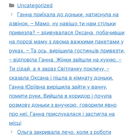
Категорії
Uncategorized
Ганна приїхала до доньки, натиснула на
дзвінок. – Мамо, ну навіщо ти нам стільки
привезла? – здивувалася Оксана, побачивши
на порозі маму з двома важкими пакетами у
руках. – Та ось, вирішила гостинців привезти,
– відповіла Ганна. Жінки зайшли на кухню. –
Ти сідай, а я зараз Світланку покличу, –
сказала Оксана і пішла в кімнату доньки.
Ганна Юріївна вирішила зайти у ванну,
помити руки. Вийшла в коридор і почула
розмову доньки з внучкою, говорили явно
про неї. Ганна прислухалася і застигла на
місці
Ольга закривала лечо, коли з роботи