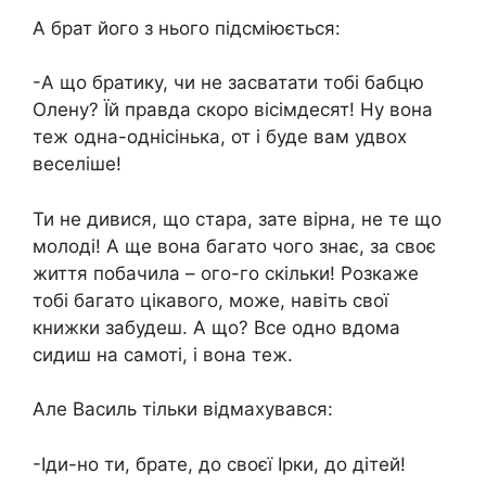
А брат його з нього підсміюється:
-А що братику, чи не засватати тобі бабцю
Олену? Їй правда скоро вісімдесят! Ну вона
теж одна-однісінька, от і буде вам удвох
веселіше!
Ти не дивися, що стара, зате вірна, не те що
молоді! А ще вона багато чого знає, за своє
життя побачила – ого-го скільки! Розкаже
тобі багато цікавого, може, навіть свої
книжки забудеш. А що? Все одно вдома
сидиш на самоті, і вона теж.
Але Василь тільки відмахувався:
-Іди-но ти, брате, до своєї Ірки, до дітей!