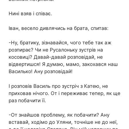
Нині взяв і співає.
Іван, весело дивлячись на брата, спитав:
-Ну, братику, зізнавайся, чого тебе так аж
розпирає? Чи не Русалоньку зустрів на
косовиці? Давай-давай розповідай, не
відвертишся! Я думаю, мамо, закохався наш
Василько! Ану розповідай!
І розповів Василь про зустріч з Катею, не
приховав нічого. От і переживає тепер, як ще
раз побачити її.
-От знайшов проблему, як побачити? Ану
вставай, ходімо до Уляни, точніше не до неї,