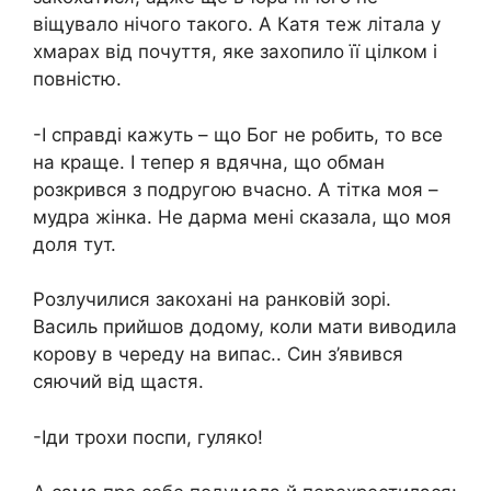
віщувало нічого такого. А Катя теж літала у
хмарах від почуття, яке захопило її цілком і
повністю.
-І справді кажуть – що Бог не робить, то все
на краще. І тепер я вдячна, що обман
розкрився з подругою вчасно. А тітка моя –
мудра жінка. Не дарма мені сказала, що моя
доля тут.
Розлучилися закохані на ранковій зорі.
Василь прийшов додому, коли мати виводила
корову в череду на випас.. Син з’явився
сяючий від щастя.
-Іди трохи поспи, гуляко!