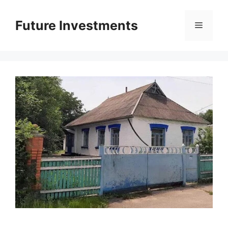
Перейти
до
Future Investments
Меню
вмісту