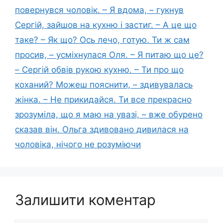
повернувся чоловік. – Я вдома, – гукнув
Сергій, зайшов на кухню і застиг. – А це що
таке? – Як що? Ось лечо, готую. Ти ж сам
просив, – усміхнулася Оля. – Я питаю що це?
– Сергій обвів рукою кухню. – Ти про що
коханий? Можеш пояснити, – здивувалась
жінка. – Не прикидайся. Ти все прекрасно
зрозуміла, що я маю на увазі, – вже обурено
сказав він. Ольга здивовано дивилася на
чоловіка, нічого не розуміючи
Залишити коментар