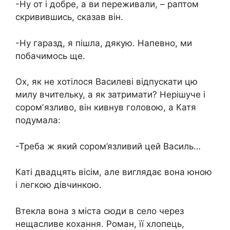
-Ну от і добре, а ви переживали, – раптом
скривившись, сказав він.
-Ну гаразд, я пішла, дякую. Напевно, ми
побачимось ще.
Ох, як не хотілося Василеві відпускати цю
милу вчительку, а як затримати? Нерішуче і
соромʼязливо, він кивнув головою, а Катя
подумала:
-Треба ж який сором’язливий цей Василь…
Каті двадцять вісім, але виглядає вона юною
і легкою дівчинкою.
Втекла вона з міста сюди в село через
нещасливе кохання. Роман, її хлопець,