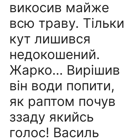
викосив майже
всю траву. Тільки
кут лишився
недокошений.
Жарко… Вирішив
він води попити,
як раптом почув
ззаду якийсь
голос! Василь