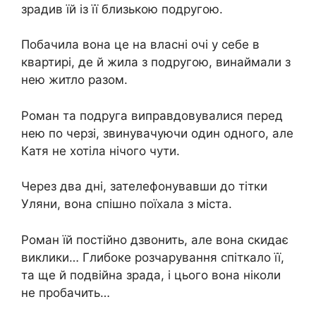
зрадив їй із її близькою подругою.
Побачила вона це на власні очі у себе в
квартирі, де й жила з подругою, винаймали з
нею житло разом.
Роман та подруга виправдовувалися перед
нею по черзі, звинувачуючи один одного, але
Катя не хотіла нічого чути.
Через два дні, зателефонувавши до тітки
Уляни, вона спішно поїхала з міста.
Роман їй постійно дзвонить, але вона скидає
виклики… Глибоке розчарування спіткало її,
та ще й подвійна зрада, і цього вона ніколи
не пробачить…