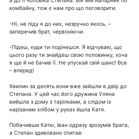
а до її чоловіка Степана. Він мій напарник по
комбайну, тож є нам про що поговорити.
-Ні, не піду я до них, незручно якось, –
заперечив брат, червоніючи.
-Підеш, куди ти подінешся. Я відчуваю, що
цього разу ти знайдеш свою половинку, хоча
я ще й не бачив її. Не упускай свій шанс! Все
– вперед!
Хвилин за десять вони вже зайшли в двір до
Степана. У цей час його дружина Уляна
вийшла з дому з тарілками, а слідом із
нарізаним хлібом у руках йшла Катя.
Побачивши Катю, Іван одразу зрозумів брата,
а Степан здивовано спитав: