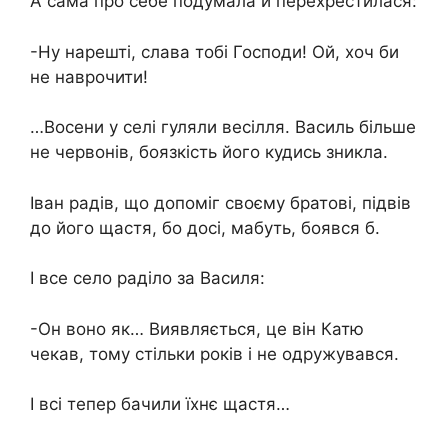
А сама про себе подумала й перехрестилася:
-Ну нарешті, слава тобі Господи! Ой, хоч би
не наврочити!
…Восени у селі гуляли весілля. Василь більше
не червонів, боязкість його кудись зникла.
Іван радів, що допоміг своєму братові, підвів
до його щастя, бо досі, мабуть, боявся б.
І все село раділо за Василя:
-Он воно як… Виявляється, це він Катю
чекав, тому стільки років і не одружувався.
І всі тепер бачили їхнє щастя…