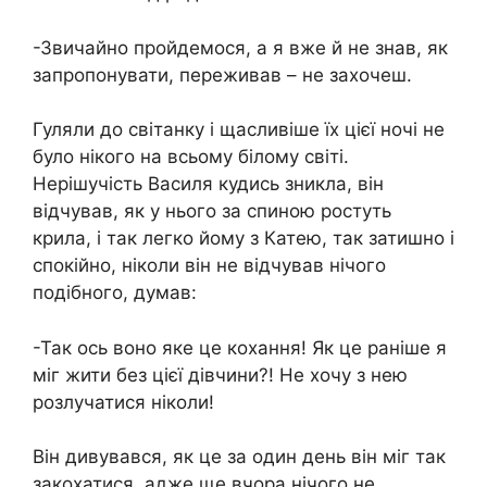
-Звичайно пройдемося, а я вже й не знав, як
запропонувати, переживав – не захочеш.
Гуляли до світанку і щасливіше їх цієї ночі не
було нікого на всьому білому світі.
Нерішучість Василя кудись зникла, він
відчував, як у нього за спиною ростуть
крила, і так легко йому з Катею, так затишно і
спокійно, ніколи він не відчував нічого
подібного, думав:
-Так ось воно яке це кохання! Як це раніше я
міг жити без цієї дівчини?! Не хочу з нею
розлучатися ніколи!
Він дивувався, як це за один день він міг так
закохатися, адже ще вчора нічого не