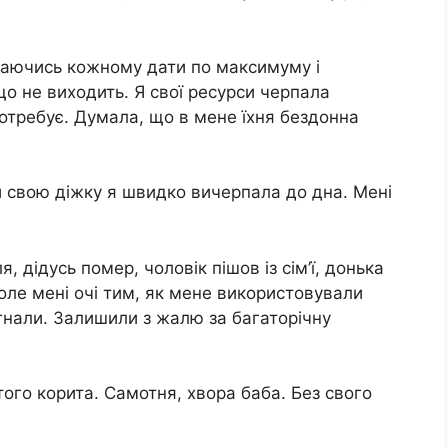
…
агаючись кожному дати по максимуму і
що не виходить. Я свої ресурси черпала
потребує. Думала, що в мене їхня бездонна
ми свою діжку я швидко вичерпала до дна. Мені
 дідусь помер, чоловік пішов із сім’ї, донька
оле мені очі тим, як мене використовували
игнали. Залишили з жалю за багаторічну
того корита. Самотня, хвора баба. Без свого