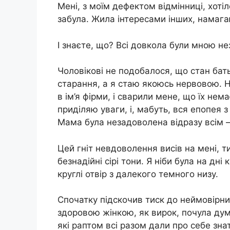
Мені, з моїм дефектом відмінниці, хотіл
забула. Жила інтересами інших, намаг
І знаєте, що? Всі довкола були мною не
Чоловікові не подобалося, що стан бат
старання, а я стаю якоюсь нервовою. 
в ім’я фірми, і сварили мене, що їх не
приділяю уваги, і, мабуть, вся епопея 
Мама була незадоволена відразу всім 
Цей гніт невдоволення висів на мені, 
безнадійні сірі тони. Я ніби була на дн
круглі отвір з далекого темного низу.
Спочатку підскочив тиск до неймовірни
здоровою жінкою, як вирок, почула думк
які раптом всі разом дали про себе зна