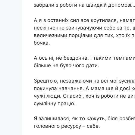
забрали з роботи на швидкій допомозі
А я з останніх сил все крутилася, нам
нескінченно звинувачуючи себе за те, 
величезними порціями для тих, хто їх 
бочка.
А ось ні, не бездонна. І такими темпа
більше не було чого дати.
Зрештою, незважаючи на всі мої зусилля,
покинула навчання. А мама ще й досі к
чужі люди. Спасибі, хоч із роботи не в
сумлінну працю.
Я залишилася, як то кажуть, біля розби
головного ресурсу – себе.