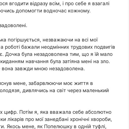
ося вгодити відразу всім, і про себе я взагалі
аючись допомогти водночас кожному.
задоволені.
ька погіршується, незважаючи на всі мої
На роботі бажали неодмінних трудових подвигів
має. Дочка була незадоволена тим, що я їй мало
з киданням навчання була затіяна мені на зло.
– вона завжди мною незадоволена.
тиснув мене, забарвлюючи моє життя в
і колодязя, дивлячись на світ через маленький
х цифр. Потім я, яка вважала себе абсолютно
и лікарів про мої занедбані хронічні хвороби,
ти. Якось мене, як Попелюшку в одній туфлі,