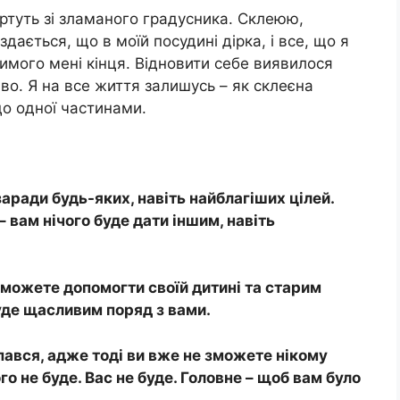
 ртуть зі зламаного градусника. Склеюю,
здається, що в моїй посудині дірка, і все, що я
имого мені кінця. Відновити себе виявилося
во. Я на все життя залишусь – як склеєна
до одної частинами.
аради будь-яких, навіть найблагіших цілей.
– вам нічого буде дати іншим, навіть
зможете допомогти своїй дитині та старим
уде щасливим поряд з вами.
ався, адже тоді ви вже не зможете нікому
го не буде. Вас не буде. Головне – щоб вам було