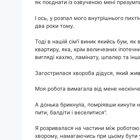
як поєднати із озвученою мені презумп
І ось, у розпал мого внутрішнього пихт
два роки тому.
Тоді в нашій сім’ї виник якийсь бум, я
квартиру, яка, крім величезних іпотеч
вигляді кахлю, ламінату, шпалер та інш
Загострилася хвороба дідуся, який жив
Моя робота вимагала від мене нескінче
А донька брикнула, помріявши кинути на
пити, балдіти і веселитися”.
Я розривалася на частини між роботою
хворому, намагаючись при цьому бути