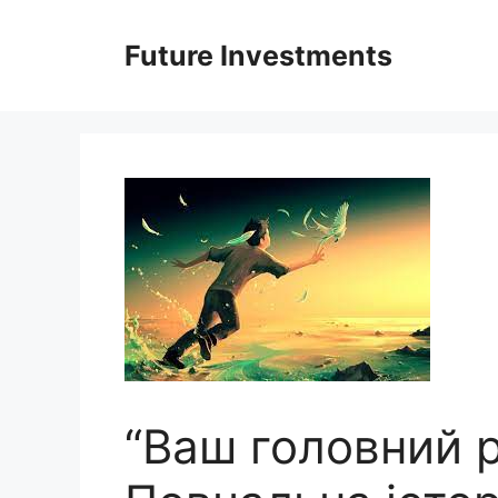
Перейти
до
Future Investments
вмісту
“Ваш головний р