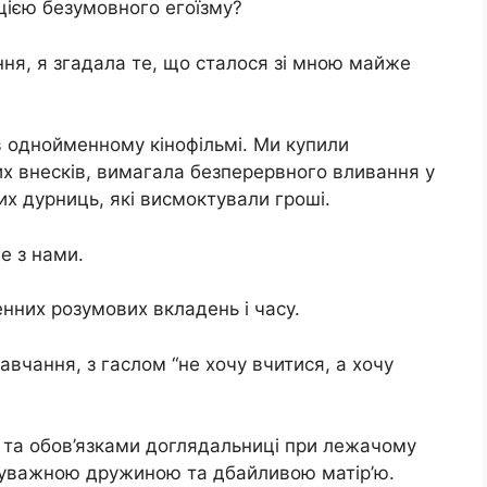
цією безумовного егоїзму?
іння, я згадала те, що сталося зі мною майже
к в однойменному кінофільмі. Ми купили
них внесків, вимагала безперервного вливання у
их дурниць, які висмоктували гроші.
е з нами.
нних розумових вкладень і часу.
вчання, з гаслом “не хочу вчитися, а хочу
 та обов’язками доглядальниці при лежачому
 уважною дружиною та дбайливою матір’ю.