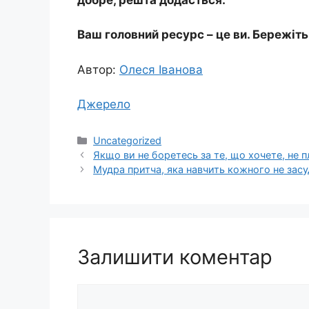
Ваш головний ресурс – це ви. Бережіть
Автор:
Олеся Іванова
Джерело
Категорії
Uncategorized
Якщо ви не боретесь за те, що хочете, не п
Мудра притча, яка навчить кожного не зас
Залишити коментар
Коментар