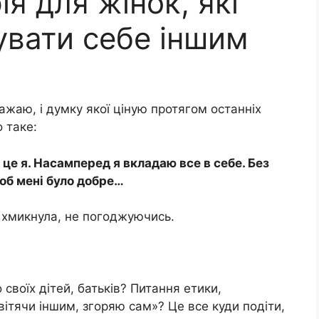
я для жінок, які
увати себе іншим
жаю, і думку якої ціную протягом останніх
 таке:
це я. Насамперед я вкладаю все в себе. Без
щоб мені було добре…
 хмикнула, не погоджуючись.
своїх дітей, батьків? Питання етики,
вітячи іншим, згоряю сам»? Це все куди подіти,