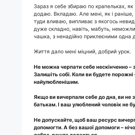
Зараз я себе збираю по крапельках, як
додаю. Вкладаю. Але мені, як і раніше, 
туди вливаю, випливає з якогось невид
дуже складно, навіть, мабуть, неможли
чашка, з ненадійно приклеєними одна 
Життя дало мені міцний, добрий урок.
Не можна черпати себе нескінченно – з
Залишіть собі. Коли ви будете порожні 
найулюбленішим.
Якщо ви вичерпали себе до дна, ви не 
батькам. І ваш улюблений чоловік не б
Не допускайте, щоб ваш ресурс вичерп
допомогти. А без вашої допомоги – нічо
добре, решта додасться.