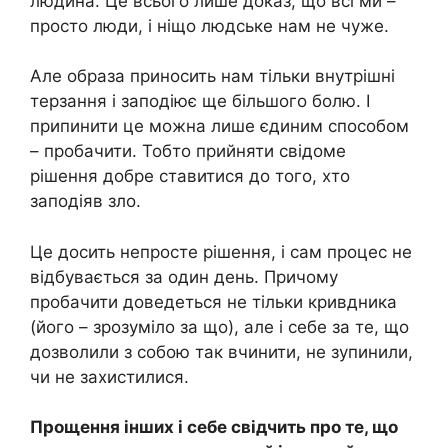
людина. Це всього лише доказ, що всі ми –
просто люди, і ніщо людське нам не чуже.
Але образа приносить нам тільки внутрішні
терзання і заподіює ще більшого болю. І
припинити це можна лише єдиним способом
– пробачити. Тобто прийняти свідоме
рішення добре ставитися до того, хто
заподіяв зло.
Це досить непросте рішення, і сам процес не
відбувається за один день. Причому
пробачити доведеться не тільки кривдника
(його – зрозуміло за що), але і себе за те, що
дозволили з собою так вчинити, не зупинили,
чи не захистилися.
Прощення інших і себе свідчить про те, що