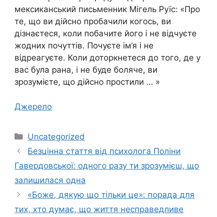
мексиканський письменник Мігель Руїс: «Про
те, що ви дійсно пробачили когось, ви
дізнаєтеся, коли побачите його і не відчуєте
жодних почуттів. Почуєте ім’я і не
відреагуєте. Коли доторкнетеся до того, де у
вас була рана, і не буде боляче, ви
зрозумієте, що дійсно простили … »
Джерело
Категорії
Uncategorized
Безцінна стаття від психолога Поліни
Гавердовської: одного разу ти зрозумієш, що
залишилася одна
«Боже, дякую що тільки це»: порада для
тих, хто думає, що життя несправедливе