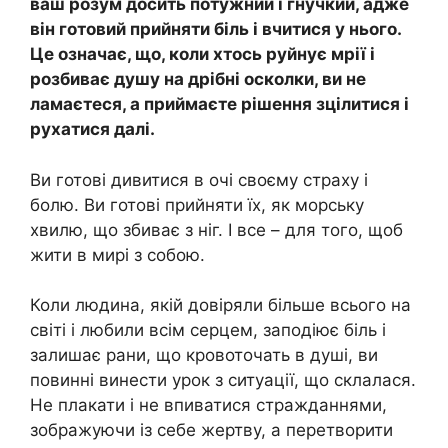
ваш розум досить потужний і гнучкий, адже
він готовий прийняти біль і вчитися у нього.
Це означає, що, коли хтось руйнує мрії і
розбиває душу на дрібні осколки, ви не
ламаєтеся, а приймаєте рішення зцілитися і
рухатися далі.
Ви готові дивитися в очі своєму страху і
болю. Ви готові прийняти їх, як морську
хвилю, що збиває з ніг. І все – для того, щоб
жити в мирі з собою.
Коли людина, якій довіряли більше всього на
світі і любили всім серцем, заподіює біль і
залишає рани, що кровоточать в душі, ви
повинні винести урок з ситуації, що склалася.
Не плакати і не впиватися стражданнями,
зображуючи із себе жертву, а перетворити