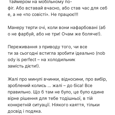
таймером на мобільному по-
фіг. Або вставай вчасно, або став час для себ
е, а не «по совісті». Не працює!!!
Манеру терти очі, коли вони нафарбовані (аб
о не фарбуй, або не три! Очам же боляче!).
Переживання з приводу того, чи все
ти за сьогодні встигла зробити ідеально (nob
ody is perfect – на холодильник
замість дієти!).
Жалі про минулі вчинки, відносини, про вибір,
зроблений колись … жалі – до біса! Все
правильно. Що б там не було, це було єдине
вірне рішення для тебе тодішньої, в тій
конкретній ситуації. Ніякого каяття, тільки
досвід і подяка.