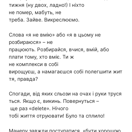
тижня (ну двох, ладно!) І ніхто
не помер, мабуть, не
треба. Зайве. Викреслюємо.
Слова «я не вмію» або «я в цьому не
розбираюся» – не
працюють. Розбирайся, вчися, вмій, або
плати тому, хто вміє. Ти ж
не комплекси в собі
вирощуєш, а намагаєшся собі полегшити жит
тя, правда?
Спогади, від яких сльози на очах і руки труся
ться. Якщо є, викинь. Повернуться –
ще раз «delete». Нічого
тобі життя отруювати! Було та сплило!
Манеру завжди поступатися, «бути хорошою