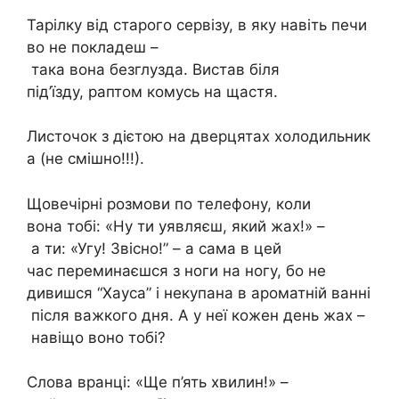
Тарілку від старого сервізу, в яку навіть печи
во не покладеш –
така вона безглузда. Вистав біля
під’їзду, раптом комусь на щастя.
Листочок з дієтою на дверцятах холодильник
а (не смішно!!!).
Щовечірні розмови по телефону, коли
вона тобі: «Ну ти уявляєш, який жах!» –
а ти: «Угу! Звісно!” – а сама в цей
час переминаєшся з ноги на ногу, бо не
дивишся “Хауса” і некупана в ароматній ванні
після важкого дня. А у неї кожен день жах –
навіщо воно тобі?
Слова вранці: «Ще п’ять хвилин!» –