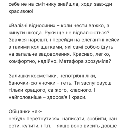
себе не на смітнику знайшла, ходи завжди
красивою!
«Валізні відносини» – коли нести важко, а
кинути шкода. Руки ще не відвалюються?
Зважся нарешті, і перейди на елегантні кейси
з такими коліщатками, які самі собою їдуть
на загальне задоволення. Красиво, легко,
комфортно, надійно. Метафора зрозуміла?
Залишки косметики, непотрібні ліки,
баночки-скляночки – геть. Ти заслуговуєш
тільки кращого, свіжого, класного. І
найголовніше – здоров’я і краси.
Обіцянки «як-
небудь перетнутися», написати, зробити, зан
ести, купити, і т.п. – якщо воно висить довше