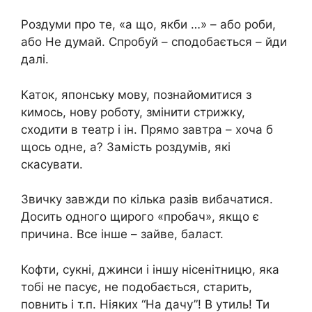
Роздуми про те, «а що, якби …» – або роби,
або Не думай. Спробуй – сподобається – йди
далі.
Каток, японську мову, познайомитися з
кимось, нову роботу, змінити стрижку,
сходити в театр і ін. Прямо завтра – хоча б
щось одне, а? Замість роздумів, які
скасувати.
Звичку завжди по кілька разів вибачатися.
Досить одного щирого «пробач», якщо є
причина. Все інше – зайве, баласт.
Кофти, сукні, джинси і іншу нісенітницю, яка
тобі не пасує, не подобається, старить,
повнить і т.п. Ніяких “На дачу”! В утиль! Ти