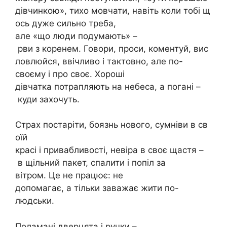
дівчинкою», тихо мовчати, навіть коли тобі щ
ось дуже сильно треба,
але «що люди подумають» –
рви з коренем. Говори, проси, коментуй, вис
ловлюйся, ввічливо і тактовно, але по-
своєму і про своє. Хороші
дівчатка потрапляють на небеса, а погані –
куди захочуть.
Страх постаріти, боязнь нового, сумніви в св
оїй
красі і привабливості, невіра в своє щастя –
в щільний пакет, спалити і попіл за
вітром. Це не працює: не
допомагає, а тільки заважає жити по-
людськи.
Поламані дверцята і ручки –