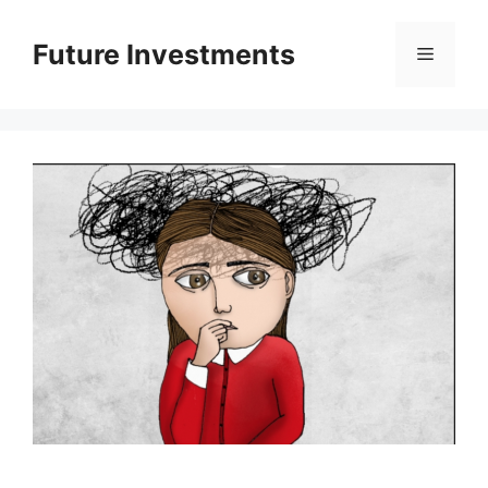
Перейти
до
Future Investments
Меню
вмісту