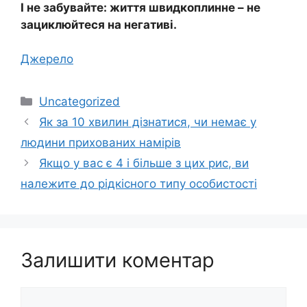
І не забувайте: життя швидкоплинне – не
зациклюйтеся на негативі.
Джерело
Категорії
Uncategorized
Як за 10 хвилин дізнатися, чи немає у
людини прихованих намірів
Якщо у вас є 4 і більше з цих рис, ви
належите до рідкісного типу особистості
Залишити коментар
Коментар