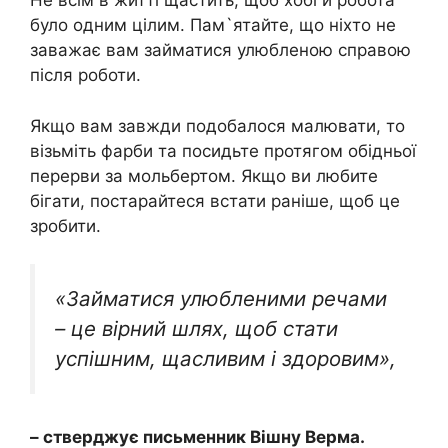
Не всім в житті щастить, щоб хобі й робота
було одним цілим. Пам`ятайте, що ніхто не
заважає вам займатися улюбленою справою
після роботи.
Якщо вам завжди подобалося малювати, то
візьміть фарби та посидьте протягом обідньої
перерви за мольбертом. Якщо ви любите
бігати, постарайтеся встати раніше, щоб це
зробити.
«Займатися улюбленими речами
– це вірний шлях, щоб стати
успішним, щасливим і здоровим»,
– стверджує письменник Вішну Верма.