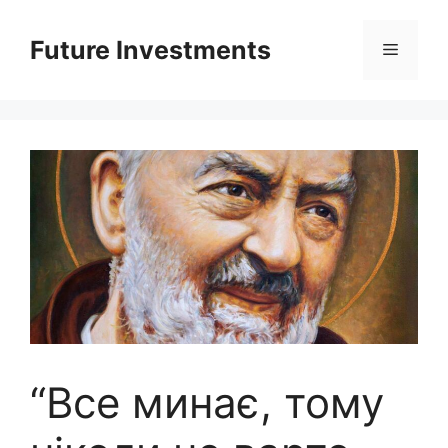
Перейти
до
Future Investments
Меню
вмісту
“Все минає, тому