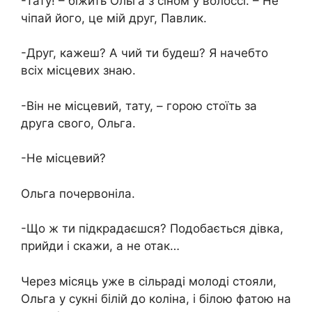
-Тату! – біжить Ольга з сіном у волоссі. – Не
чіпай його, це мій друг, Павлик.
-Друг, кажеш? А чий ти будеш? Я начебто
всіх місцевих знаю.
-Він не місцевий, тату, – горою стоїть за
друга свого, Ольга.
-Не місцевий?
Ольга почервоніла.
-Що ж ти підкрадаєшся? Подобається дівка,
прийди і скажи, а не отак…
Через місяць уже в сільраді молоді стояли,
Ольга у сукні білій до коліна, і білою фатою на