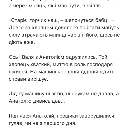
а через місяць, як і має бути, весілля…
-Старіє Ігорчик наш, – шепочуться бабці. –
Довго за хлопцем довелося побігати мабуть
силу втрачають млинці чарівні його, щось не
діють вже.
Ось і Валя з Анатолієм одружились. Той
хлопець хваткий, миттю в роль господаря
вжився. На машині червоній дідовій їздить,
справи вирішує.
Дід ту машину ні зятю, ні онукам не давав, а
Анатолію дивись дав…
Піднявся Анатолій, грошики заворушилися,
гуляв, чи не з першого дня.