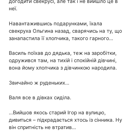
догодити свекрусі, але так і не вийшло це в
неї.
Навантажившись подарунками, їхала
свекруха Ольгина назад, сварячись на ту, що
занапастила її хлопчика, такого гарного…
Василь поїхав до дядька, теж на заробітки,
одружився там, на тихій і спокійній дівчині,
вона йому хлопчика з дівчинкою народила.
Звичайно ж руденьких…
Валя все в дівках сиділа.
…Вийшов якось старий Ігор на вулицю,
дивиться – підкрадається хтось із сінника. Ну
він спритність не втратив…