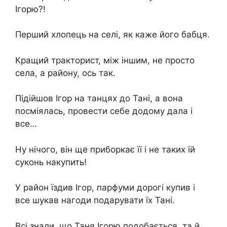
Ігорю?!
Перший хлопець на селі, як каже його бабця.
Кращий тракторист, між іншим, не просто
села, а району, ось так.
Підійшов Ігор на танцях до Тані, а вона
посміялась, провести себе додому дала і
все…
Ну нічого, він ще приборкає її і не таких їй
суконь накупить!
У район їздив Ігор, парфуми дорогі купив і
все шукав нагоди подарувати їх Тані.
Всі знали, що Таня Ігорю подобається, та й