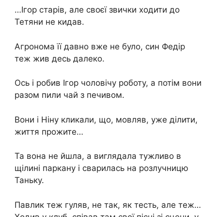
…Ігор старів, але своєї звички ходити до
Тетяни не кидав.
Агронома її давно вже не було, син Федір
теж жив десь далеко.
Ось і робив Ігор чоловічу роботу, а потім вони
разом пили чай з печивом.
Вони і Ніну кликали, що, мовляв, уже ділити,
життя прожите…
Та вона не йшла, а виглядала тужливо в
щілині паркану і сварилась на розлучницю
Таньку.
Павлик теж гуляв, не так, як тесть, але теж…
Ходив у клуб, співав там свої пісні зі сцени, у