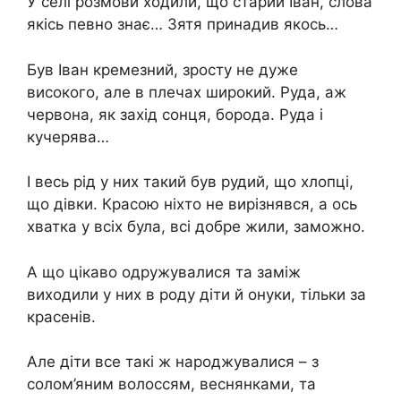
У селі розмови ходили, що старий Іван, слова
якісь певно знає… Зятя принадив якось…
Був Іван кремезний, зросту не дуже
високого, але в плечах широкий. Руда, аж
червона, як захід сонця, борода. Руда і
кучерява…
І весь рід у них такий був рудий, що хлопці,
що дівки. Красою ніхто не вирізнявся, а ось
хватка у всіх була, всі добре жили, заможно.
А що цікаво одружувалися та заміж
виходили у них в роду діти й онуки, тільки за
красенів.
Але діти все такі ж народжувалися – з
солом’яним волоссям, веснянками, та