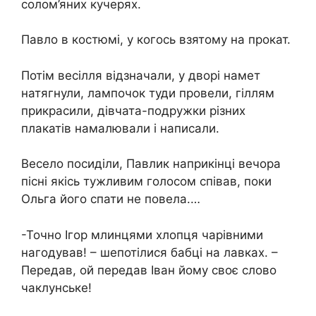
солом’яних кучерях.
Павло в костюмі, у когось взятому на прокат.
Потім весілля відзначали, у дворі намет
натягнули, лампочок туди провели, гіллям
прикрасили, дівчата-подружки різних
плакатів намалювали і написали.
Весело посиділи, Павлик наприкінці вечора
пісні якісь тужливим голосом співав, поки
Ольга його спати не повела.…
-Точно Ігор млинцями хлопця чарівними
нагодував! – шепотілися бабці на лавках. –
Передав, ой передав Іван йому своє слово
чаклунське!