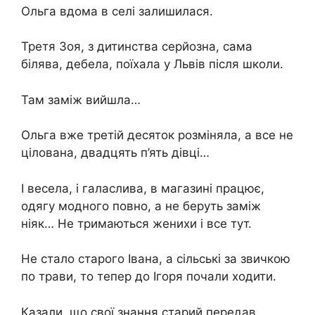
Ольга вдома в селі залишилася.
Третя Зоя, з дитинства серйозна, сама
білява, дебела, поїхала у Львів після школи.
Там заміж вийшла…
Ольга вже третій десяток розміняла, а все не
цілована, двадцять п’ять дівці…
І весела, і галаслива, в магазині працює,
одягу модного повно, а не беруть заміж
ніяк… Не тримаються женихи і все тут.
Не стало старого Івана, а сільські за звичкою
по трави, то тепер до Ігоря почали ходити.
Казали, що свої знання старий передав