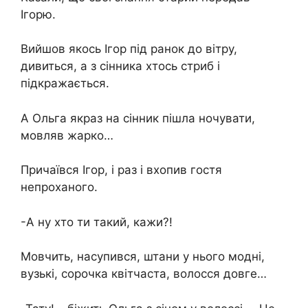
Ігорю.
Вийшов якось Ігор під ранок до вітру,
дивиться, а з сінника хтось стриб і
підкражається.
А Ольга якраз на сінник пішла ночувати,
мовляв жарко…
Причаївся Ігор, і раз і вхопив гостя
непроханого.
-А ну хто ти такий, кажи?!
Мовчить, насупився, штани у нього модні,
вузькі, сорочка квітчаста, волосся довге…