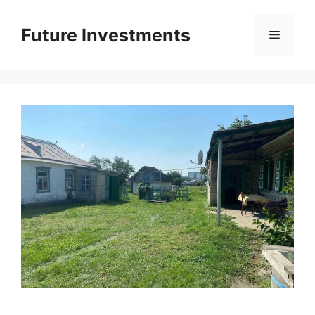
Перейти
до
Future Investments
Меню
вмісту