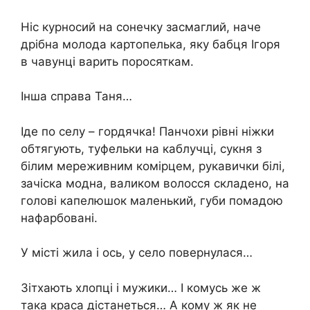
Ніс курносий на сонечку засмаглий, наче
дрібна молода картопелька, яку бабця Ігоря
в чавунці варить поросяткам.
Інша справа Таня…
Іде по селу – гордячка! Панчохи рівні ніжки
обтягують, туфельки на каблучці, сукня з
білим мереживним комірцем, рукавички білі,
зачіска модна, валиком волосся складено, на
голові капелюшок маленький, губи помадою
нафарбовані.
У місті жила і ось, у село повернулася…
Зітхають хлопці і мужики… І комусь же ж
така краса дістанеться… А кому ж як не