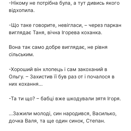
-Нікому не потрібна була, а тут дивись якого
відхопила.
-Що таке говорите, невігласи, – через паркан
виглядає Таня, вічна Ігорева коханка.
Вона так само добре виглядає, не рівня
сільським.
-Хороший він хлопець і сам закоханий в
Ольгу. – Захистив її був раз от і почалося в
них кохання…
-Та ти що? – бабці вже шкодували зятя Ігоря.
…Зажили молоді, син народився, Василько,
дочка Валя, та ще один синок, Степан.