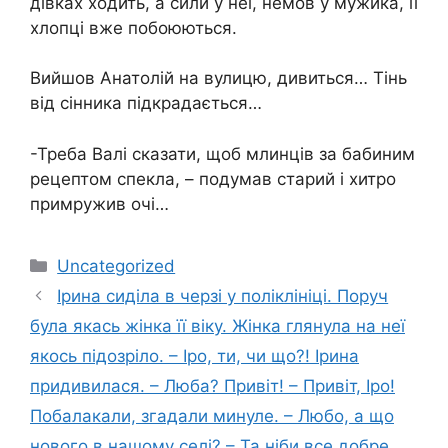
дівках ходить, а сили у неї, немов у мужика, її
хлопці вже побоюються.
Вийшов Анатолій на вулицю, дивиться… Тінь
від сінника підкрадається…
-Треба Валі сказати, щоб млинців за бабиним
рецептом спекла, – подумав старий і хитро
примружив очі…
Категорії
Uncategorized
Ірина сиділа в черзі у поліклініці. Поруч
була якась жінка її віку. Жінка глянула на неї
якось підозріло. – Іро, ти, чи що?! Ірина
придивилася. – Люба? Привіт! – Привіт, Іро!
Побалакали, згадали минуле. – Любо, а що
нового в нашому селі? – Та ніби все добре.