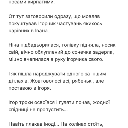
носами кирпатими.
От тут заговорили одразу, що мовляв
покуштував Ігорчик частувань якихось
чарівних в Івана…
Ніна підбадьорилася, голівку підняла, носик
свій, вічно облуплений до сонечка задерла,
міцно вчепилася в руку Ігорчика свого.
І як пішла народжувати одного за іншим
дітлахів. Жовтоволосі всі, рябенькі, але
поставою в Ігоря.
Ігор трохи освоївся і гуляти почав, жодної
спідниці не пропустить…
Навіть плакав іноді… На колінах стоїть,