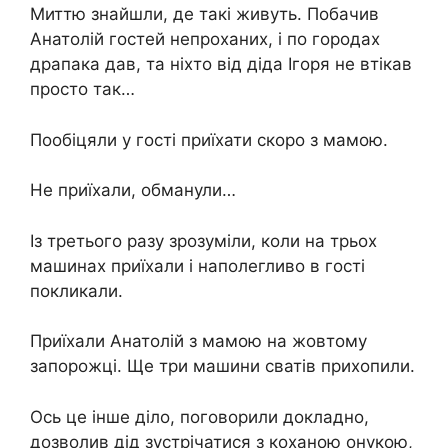
Миттю знайшли, де такі живуть. Побачив
Анатолій гостей непроханих, і по городах
драпака дав, та ніхто від діда Ігоря не втікав
просто так…
Пообіцяли у гості приїхати скоро з мамою.
Не приїхали, обманули…
Із третього разу зрозуміли, коли на трьох
машинах приїхали і наполегливо в гості
покликали.
Приїхали Анатолій з мамою на жовтому
запорожці. Ще три машини сватів прихопили.
Ось це інше діло, поговорили докладно,
дозволив дід зустрічатися з коханою онукою,