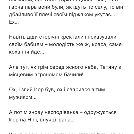
гарна пара вони були, як ідуть по селу, то він
дбайливо її плечі своїм піджаком укутає…
Ех…
Навіть діди сторічні кректали і показували
своїм бабцям – молодість же ж, краса, саме
кохання йде…
Але тут, як грім серед ясного неба, Тетяну з
місцевим агрономом бачили!
Ох, і злий Ігор був, ох і сварився з тим
мужиком…
А потім знову несподіванка – одружується
Ігор на Ніні, внучці Івана…