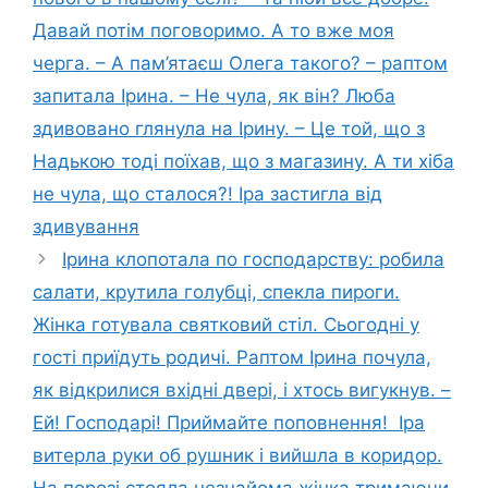
Давай потім поговоримо. А то вже моя
черга. – А пам’ятаєш Олега такого? – раптом
запитала Ірина. – Не чула, як він? Люба
здивовано глянула на Ірину. – Це той, що з
Надькою тоді поїхав, що з магазину. А ти хіба
не чула, що сталося?! Іра застигла від
здивування
Ірина клопотала по господарству: робила
салати, крутила голубці, спекла пироги.
Жінка готувала святковий стіл. Сьогодні у
гості приїдуть родичі. Раптом Ірина почула,
як відкрилися вхідні двері, і хтось вигукнув. –
Ей! Господарі! Приймайте поповнення! Іра
витерла руки об рушник і вийшла в коридор.
На порозі стояла незнайома жінка тримаючи