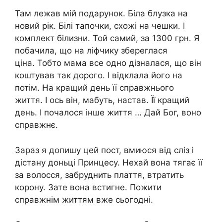
Там лежав мій подарунок. Біла блузка на
новий рік. Білі тапочки, схожі на чешки. І
комплект білизни. Той самий, за 1300 грн. Я
побачила, що на ліфчику збереглася
ціна. Тобто мама все одно дізналася, що він
коштував так дорого. І відклала його на
потім. На кращий день її справжнього
життя. І ось він, мабуть, настав. Її кращий
день. І почалося інше життя … Дай Бог, воно
справжнє.
Зараз я допишу цей пост, вмиюся від сліз і
дістану доньці Принцесу. Нехай вона тягає її
за волосся, забруднить плаття, втратить
корону. Зате вона встигне. Пожити
справжнім життям вже сьогодні.