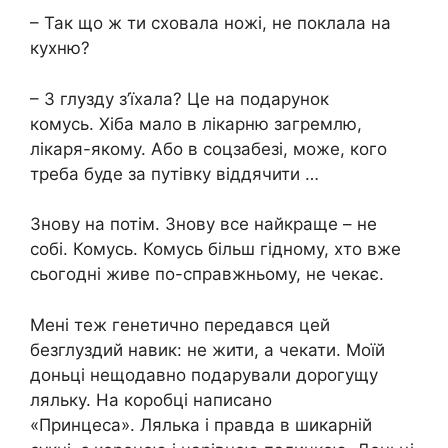
– Так що ж ти сховала ножі, не поклала на
кухню?
– З глузду з’їхала? Це на подарунок
комусь. Хіба мало в лікарню загремлю,
лікаря-якому. Або в соцзабезі, може, кого
треба буде за путівку віддячити …
Знову на потім. Знову все найкраще – не
собі. Комусь. Комусь більш гідному, хто вже
сьогодні живе по-справжньому, не чекає.
Мені теж генетично передався цей
безглуздий навик: не жити, а чекати. Моїй
доньці нещодавно подарували дорогущу
ляльку. На коробці написано
«Принцеса». Лялька і правда в шикарній