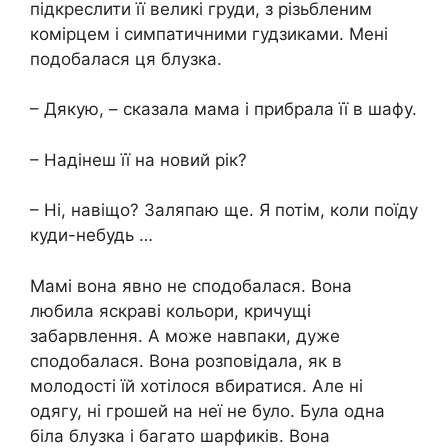
підкреслити її великі груди, з різьбленим
комірцем і симпатичними гудзиками. Мені
подобалася ця блузка.
– Дякую, – сказала мама і прибрала її в шафу.
– Надінеш її на новий рік?
– Ні, навіщо? Заляпаю ще. Я потім, коли поїду
куди-небудь …
Мамі вона явно не сподобалася. Вона
любила яскраві кольори, кричущі
забарвлення. А може навпаки, дуже
сподобалася. Вона розповідала, як в
молодості їй хотілося вбиратися. Але ні
одягу, ні грошей на неї не було. Була одна
біла блузка і багато шарфиків. Вона