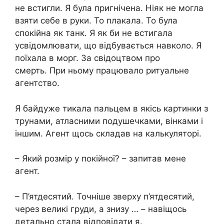
не встигли. Я була пригнічена. Ніяк не могла
взяти себе в руки. То плакала. То була
спокійна як танк. Я як би не встигала
усвідомлювати, що відбувається навколо. Я
поїхала в морг. За свідоцтвом про
смерть. При ньому працювало ритуальне
агентство.
Я байдуже тикала пальцем в якісь картинки з
трунами, атласними подушечками, вінками і
іншим. Агент щось складав на калькуляторі.
– Який розмір у покійної? – запитав мене
агент.
– П’ятдесятий. Точніше зверху п’ятдесятий,
через великі груди, а знизу … – навіщось
детально стала відповідати я.