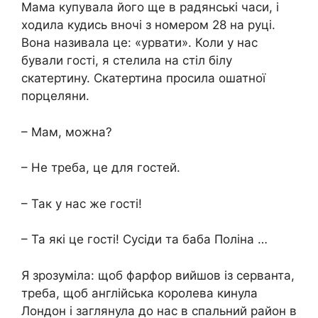
Мама купувала його ще в радянські часи, і
ходила кудись вночі з номером 28 на руці.
Вона називала це: «урвати». Коли у нас
бували гості, я стелила на стіл білу
скатертину. Скатертина просила ошатної
порцеляни.
– Мам, можна?
– Не треба, це для гостей.
– Так у нас же гості!
– Та які це гості! Сусіди та баба Поліна …
Я зрозуміла: щоб фарфор вийшов із серванта,
треба, щоб англійська королева кинула
Лондон і заглянула до нас в спальний район в