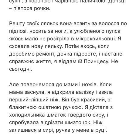
сукні, з короною і чарівною паличкою. Доньці
– півтора рочки.
Решту своїх ляльок вона возить за волосся по
підлозі, носить за ноги, а улюбленого пупса
якось мало не розігріла в мікрохвильовці. Я
сховала нову ляльку. Потім якось, коли
доробимо ремонт, дочка підросте, і настане
справжнє життя, я віддам їй Принцесу. Не
сьогодні.
Але повернемося до мами і ножів. Коли
мама заснула, я відкрила валізку і взяла
перший-ліпший ніж. Він був красивий, з
блакитною ошатною ручкою. Я дістала з
холодильника шматок твердого сиру, і
спробувала відрізати шматочок. Ніж
залишився в сирі, ручка у мене в руці.