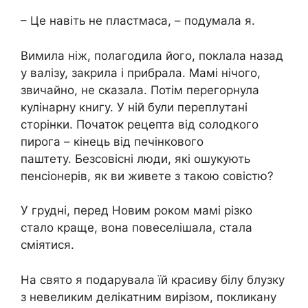
– Це навіть не пластмаса, – подумала я.
Вимила ніж, полагодила його, поклала назад
у валізу, закрила і прибрала. Мамі нічого,
звичайно, не сказала. Потім перегорнула
кулінарну книгу. У ній були переплутані
сторінки. Початок рецепта від солодкого
пирога – кінець від печінкового
паштету. Безсовісні люди, які ошукують
пенсіонерів, як ви живете з такою совістю?
У грудні, перед Новим роком мамі різко
стало краще, вона повеселішала, стала
сміятися.
На свято я подарувала їй красиву білу блузку
з невеликим делікатним вирізом, покликану