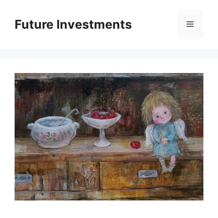
Перейти
до
Future Investments
Меню
вмісту