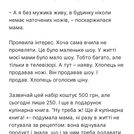
– А я без мужика живу, в будинку ніколи
немає наточених ножів, – поскаржилася
мама.
Проявила інтерес. Хоча сама вчила не
проявляти. Це було маленьке шоу. У житті
моєї мами було мало шоу. Тобто багато, але
тільки в телевізорі. А тут – наяву. Хлопець не
продавав ножі. Він продавав шоу. І
продав. Хлопець оголосив ціну.
Зазвичай цей набір коштує 500 грн, але
сьогодні лише 250. І ще в подарунок
кулінарна книга. “Ну треба ж! Ще й кулінарна
книга! »- подумала мама, ні разу в житті не
готувала за рецептом: вона відчувала
продукт і знала, що і за чим треба додавати