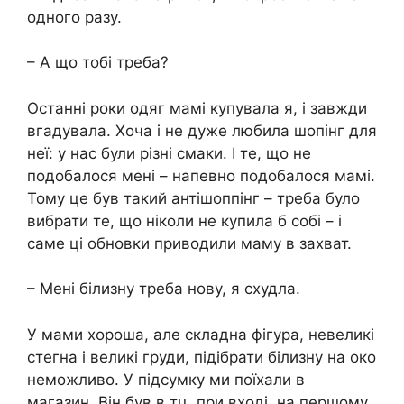
одного разу.
– А що тобі треба?
Останні роки одяг мамі купувала я, і завжди
вгадувала. Хоча і не дуже любила шопінг для
неї: у нас були різні смаки. І те, що не
подобалося мені – напевно подобалося мамі.
Тому це був такий антішоппінг – треба було
вибрати те, що ніколи не купила б собі – і
саме ці обновки приводили маму в захват.
– Мені білизну треба нову, я схудла.
У мами хороша, але складна фігура, невеликі
стегна і великі груди, підібрати білизну на око
неможливо. У підсумку ми поїхали в
магазин. Він був в тц, при вході, на першому