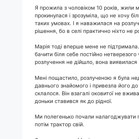
Я прожила з чоловіком 10 років, жили 
прокинулася і зрозуміла, що не хочу бі
таких умовах. І я наважилася на розлу
рішення, бо в селі практично ніхто не р
Марія тоді вперше мене не підтримала.
бачити біля себе постійно нетверезого ч
розлучення не дійшло, вона виявилася
Мені пощастило, розлученою я була нед
давнього знайомого і привезла його до
склалося. Він взагалі оковитої не вжива
доньки ставився як до рідної.
Ми полегенько почали налагоджувати п
потім трактор свій.