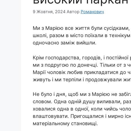
9 Жовтня, 2024
Автор
Романович
Ми з Марією все життя були сусідками,
школі, разом в місто поїхали в техніку
одночасно заміж вийшли.
Крім господарства, городів, і постійної
ми з подругою по донечці. Тільки от з ч
Марії чоловік любив прикладатися до ча
живуть і ми терпіли і продовжували жи
Не було і дня, щоб ми з Марією не забі
словом. Одна одній душу виливали, раз
ховалися одна в одної, коли чийсь чол
влаштовувати. Пригощалися і мирно іс
матеріальному становищі.