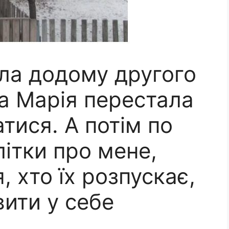
ела додому другого
ка Марія перестала
атися. А потім по
літки про мене,
, хто їх розпускає,
ити у себе