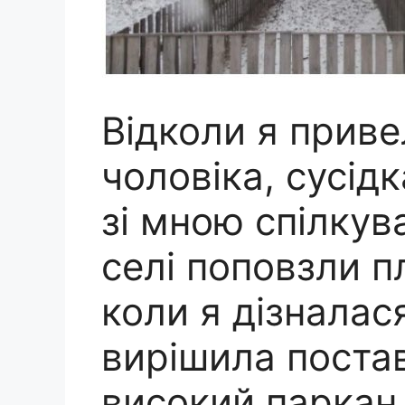
Відколи я прив
чоловіка, сусід
зі мною спілкув
селі поповзли п
коли я дізналася
вирішила постав
високий паркан