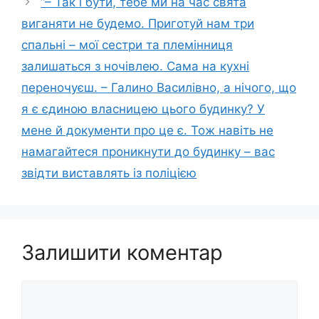
“– Так і бути, тебе ми на час свята
виганяти не будемо. Приготуй нам три
спальні – мої сестри та племінниця
залишаться з ночівлею. Сама на кухні
переночуєш. – Галино Василівно, а нічого, що
я є єдиною власницею цього будинку? У
мене й документи про це є. Тож навіть не
намагайтеся проникнути до будинку – вас
звідти виставлять із поліцією
Залишити коментар
Коментар