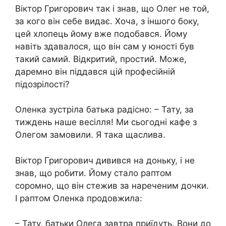
Віктор Григорович так і знав, що Олег не той,
за кого він себе видає. Хоча, з іншого боку,
цей хлопець йому вже подобався. Йому
навіть здавалося, що він сам у юності був
такий самий. Відкритий, простий. Може,
даремно він піддався цій професійній
підозрілості?
Оленка зустріла батька радісно: – Тату, за
тиждень наше весілля! Ми сьогодні кафе з
Олегом замовили. Я така щаслива.
Віктор Григорович дивився на доньку, і не
знав, що робити. Йому стало раптом
соромно, що він стежив за нареченим дочки.
І раптом Оленка продовжила:
– Тату, батьки Олега завтра приїдуть. Вони до