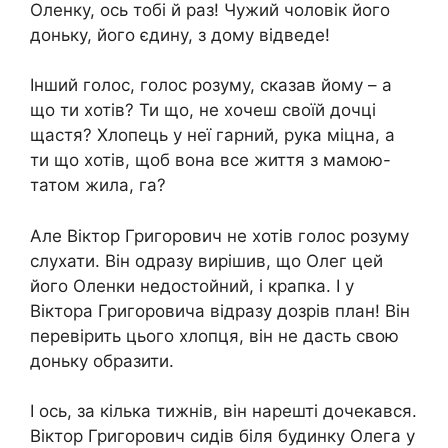
Оленку, ось тобі й раз! Чужий чоловік його
доньку, його єдину, з дому відведе!
Інший голос, голос розуму, сказав йому – а
що ти хотів? Ти що, не хочеш своїй дочці
щастя? Хлопець у неї гарний, рука міцна, а
ти що хотів, щоб вона все життя з мамою-
татом жила, га?
Але Віктор Григорович не хотів голос розуму
слухати. Він одразу вирішив, що Олег цей
його Оленки недостойний, і крапка. І у
Віктора Григоровича відразу дозрів план! Він
перевірить цього хлопця, він не дасть свою
доньку образити.
І ось, за кілька тижнів, він нарешті дочекався.
Віктор Григорович сидів біля будинку Олега у