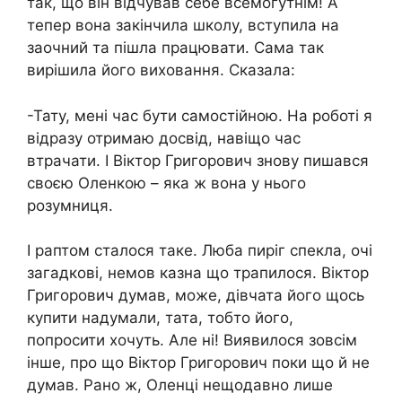
так, що він відчував себе всемогутнім! А
тепер вона закінчила школу, вступила на
заочний та пішла працювати. Сама так
вирішила його виховання. Сказала:
-Тату, мені час бути самостійною. На роботі я
відразу отримаю досвід, навіщо час
втрачати. І Віктор Григорович знову пишався
своєю Оленкою – яка ж вона у нього
розумниця.
І раптом сталося таке. Люба пиріг спекла, очі
загадкові, немов казна що трапилося. Віктор
Григорович думав, може, дівчата його щось
купити надумали, тата, тобто його,
попросити хочуть. Але ні! Виявилося зовсім
інше, про що Віктор Григорович поки що й не
думав. Рано ж, Оленці нещодавно лише