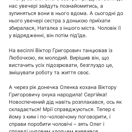
нас увечері зайдуть познайомитись, а
зупиняться вони в нього вдома. А сьогодні до
нього увечері сестра з донькою приїхати
збиралася, Наталка з іншого міста. Чоловік її
у відрядженні, він потім під’їде.
На весіллі Віктор Григорович танцював із
Любочкою, як молодий. Вирішив він, що
вистачить усіх підозрювати, безглуздо це,
змішувати роботу та життя своє.
А через рік донечка Оленка кохана Віктору
Григоровичу онука народила! Сергійка!
Новоспечений дід навіть розплакався, ось як
складається! Мрії справджуються. Тепер є
йому з ким і по-чоловічому поговорити, і
справи поробити чоловічі – зять Олег і
справді чудовим хлопцем виявився.