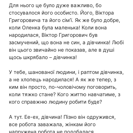
Для нього це було дуже важливо, бо
стосувалося його особисто. Його, Віктора
Григоровича та його сім’ї. Як же було добре,
коли Оленка була маленька! Коли вона
народилася, Віктор Григорович був
засмучений, що вона не син, а дівчинка! Любі
він цього звичайно не показав, але в душі
щось шкрябало – дівчинка!
У тебе, шанованої людини, і раптом дівчинка,
а не хлопець народилася! А як же тепер, з
ким він просто, по-чоловічому поговорить,
коли тяжко стане? Кого життю навчатиме, з
кого справжню людину робити буде?
А тут. Ее-ех, дівчина! Пізно він одружився,
все робота заважала, жінкам його
напружена робота не подобалася.