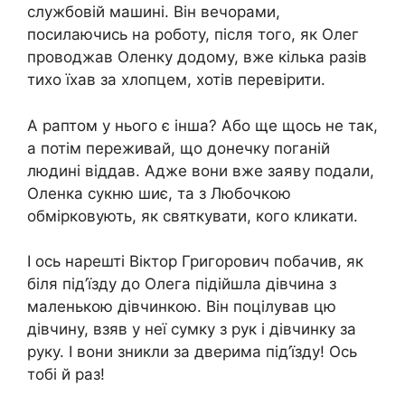
службовій машині. Він вечорами,
посилаючись на роботу, після того, як Олег
проводжав Оленку додому, вже кілька разів
тихо їхав за хлопцем, хотів перевірити.
А раптом у нього є інша? Або ще щось не так,
а потім переживай, що донечку поганій
людині віддав. Адже вони вже заяву подали,
Оленка сукню шиє, та з Любочкою
обмірковують, як святкувати, кого кликати.
І ось нарешті Віктор Григорович побачив, як
біля під’їзду до Олега підійшла дівчина з
маленькою дівчинкою. Він поцілував цю
дівчину, взяв у неї сумку з рук і дівчинку за
руку. І вони зникли за дверима під’їзду! Ось
тобі й раз!