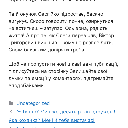
Та й онучок Сергійко підростає, баскно
вигукує. Скоро говорити почне, озирнутися
не встигнеш – затупає. Ось вона, радість
життя! А про те, як Олега перевіряв, Віктор
Григорович вирішив нікому не розповідати.
Своїм близьким довіряти треба!
Щоб не пропустити нові цікаві вам публікації,
підписуйтесь на сторінку!Залишайте свої
думки та емоції у коментарях, підтримайте
вподобайками.
Категорії
Uncategorized
“– Ти що? Ми вже десять років одружені!
Яка коханка? Мені й тебе вистачає!