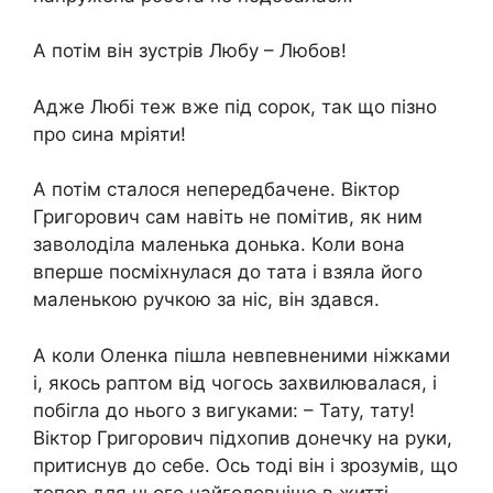
А потім він зустрів Любу – Любов!
Адже Любі теж вже під сорок, так що пізно
про сина мріяти!
А потім сталося непередбачене. Віктор
Григорович сам навіть не помітив, як ним
заволоділа маленька донька. Коли вона
вперше посміхнулася до тата і взяла його
маленькою ручкою за ніс, він здався.
А коли Оленка пішла невпевненими ніжками
і, якось раптом від чогось захвилювалася, і
побігла до нього з вигуками: – Тату, тату!
Віктор Григорович підхопив донечку на руки,
притиснув до себе. Ось тоді він і зрозумів, що
тепер для нього найголовніше в житті –