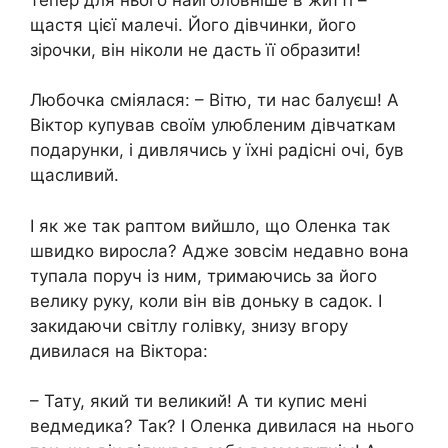
щастя цієї малечі. Його дівчинки, його
зірочки, він ніколи не дасть її образити!
Любочка сміялася: – Вітю, ти нас балуєш! А
Віктор купував своїм улюбленим дівчаткам
подарунки, і дивлячись у їхні радісні очі, був
щасливий.
І як же так раптом вийшло, що Оленка так
швидко виросла? Адже зовсім недавно вона
тупала поруч із ним, тримаючись за його
велику руку, коли він вів доньку в садок. І
закидаючи світлу голівку, знизу вгору
дивилася на Віктора:
– Тату, який ти великий! А ти купис мені
ведмедика? Так? І Оленка дивилася на нього