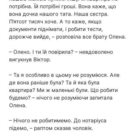
потрібна. Їй потрібні гроші. Вона каже, що
вона дочка нашого тата. Наша сестра.
П’ятсот тисяч хоче. А то каже, якщо
документи піднімати, і робити тести,
дорожче вийде, – розповіла все брату Олена.
– Олено. І ти їй повірила? – невдоволено
вигукнув Віктор.
– Та я особливо в цьому не розуміюся. Але
де вона раніше була? Та й яка була
квартира? Ми ж маленькі були. Що робити
будемо? – нічого не розуміючи запитала
Олена.
– Нічого не робитимемо. До нотаріуса
підемо, – раптом сказав чоловік.