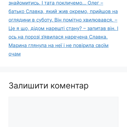
знайомитись. І тата покличемо… Олег –
батько Славка, який жив окремо, прийшов на
оглядини в суботу. Він помітно хвилювався. –
Це я що, дідом нарешті стану? – запитав він. І
ось на порозі з’явилася наречена Славка.
Марина глянула на неї і не повірила своїм
очам
Залишити коментар
Коментар