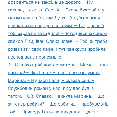
доводиться на таксі, а це дорого. – Ну
гаразд, – сказав Сергій. – Скоро буде обід у
мами нам треба там бути… У суботу вони
приїхали на обід до свекрухи. – Так, гроші б
тобі зараз не завадили! – погодився із сином
свекор Лізи, Іван Олексійович. – Тобі ж треба
розвивати своє кафе. І тут свекруха зробила
несподівану пропозицію
Славко прийшов до матері. – Мамо – Галя
вагітна! – Яка Галя? – нічого не зрозуміла
Марина. – Ну, моя Галя, – сказав син. –
Службовий роман у нас, як у вас був із
татом. – Ой, Славко! – ахнула Марина. – Що
ж тепер робити? – Що робити… – пробурмотів
той. – Приведу Галю на вихідних. Будете