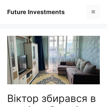
Перейти
до
Future Investments
Меню
вмісту
Віктор збирався в