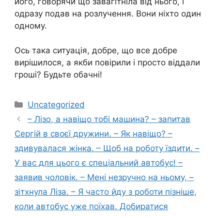
його, говорячи що завагітніла від нього, і
одразу подав на розлучення. Вони ніхто один
одному.
Ось така ситуація, добре, що все добре
вирішилося, а якби повірили і просто віддали
гроші? Будьте обачні!
Категорії
Uncategorized
– Лізо, а навіщо тобі машина? – запитав
Сергій в своєї дружини. – Як навіщо? –
здивувалася жінка. – Щоб на роботу їздити. –
У вас для цього є спеціальний автобус! –
заявив чоловік. – Мені незручно на ньому, –
зітхнула Ліза. – Я часто йду з роботи пізніше,
коли автобус уже поїхав. Добиратися