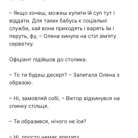
– Якщо хочеш, можеш купити їй суп тут і
віддати. Для таких бабусь є соціальні
служби, хай вони приходять і варять їм і
перуть, фу, – Олена кинула на стіл зім’яту
серветку.
Офіціант підійшов до столика.
– То ти будеш десерт? – Запитала Олена з
образою.
– Ні, замовляй собі, – Віктор відкинувся на
спинку стільця.
– Ти образився, нічого не їси?
– Ні, просто немає апетиту.