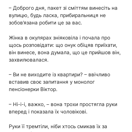
– Доброго дня, пакет зі сміттям винесіть на
вулицю, будь ласка, прибиральниця не
зобов’язана робити це за вас.
Жінка в окулярах зніяковіла і почала про
щось розповідати: що онук обіцяв приїхати,
він винесе, вона думала, що це прийшов він,
захвилювалася.
– Ви не виходите із квартири? – ввічливо
вставив своє запитання у монолог
пенсіонерки Віктор.
– Ні-і-і, важко, – вона трохи простягла руки
вперед і показала їх чоловікові.
Руки її тремтіли, ніби хтось смикав їх за