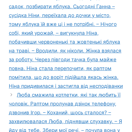
садок, позбирати яблука. Сьогодні Ганна –
сусідка Ніни, переїхала до дочки у місто,
тому яблука їй вже ці і не потрібні. – Нічого
собі, який урожай, – вигукнула Ніна,
побачивши червоненькі та жовтенькі яблука
на траві. – Вродили, як ніколи. Жінка взялася
за роботу. Через півгоди тачка була майже
повна. Ніна стала перепочити, як раптом
помітила, що до воріт підійшла якась жінка.
Ніна придивилася і застигла від несподіванки
Люба смажила котлетки, які так любить її
чоловік. Раптом пролунав дзінок телефону,
дзвонив Ігор. – Коханий, щось сталося? –
захвилювалася Люба, піднявши слухавку. – Я
йду від тебе. Збери мої речі, – почула вона у