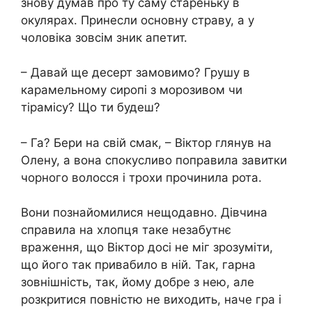
знову думав про ту саму стареньку в
окулярах. Принесли основну страву, а у
чоловіка зовсім зник апетит.
– Давай ще десерт замовимо? Грушу в
карамельному сиропі з морозивом чи
тірамісу? Що ти будеш?
– Га? Бери на свій смак, – Віктор глянув на
Олену, а вона спокусливо поправила завитки
чорного волосся і трохи прочинила рота.
Вони познайомилися нещодавно. Дівчина
справила на хлопця таке незабутнє
враження, що Віктор досі не міг зрозуміти,
що його так привабило в ній. Так, гарна
зовнішність, так, йому добре з нею, але
розкритися повністю не виходить, наче гра і