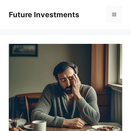
Перейти
до
Future Investments
Меню
вмісту