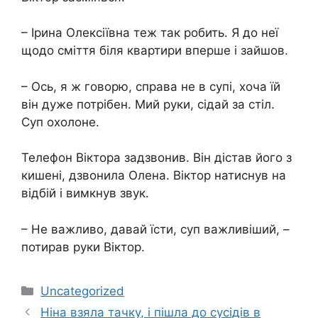
– Ірина Олексіївна теж так робить. Я до неї
щодо сміття біля квартири вперше і зайшов.
– Ось, я ж говорю, справа не в супі, хоча їй
він дуже потрібен. Мий руки, сідай за стіл.
Суп охолоне.
Телефон Віктора задзвонив. Він дістав його з
кишені, дзвонила Олена. Віктор натиснув на
відбій і вимкнув звук.
– Не важливо, давай їсти, суп важливіший, –
потирав руки Віктор.
Категорії
Uncategorized
Ніна взяла тачку, і пішла до сусідів в