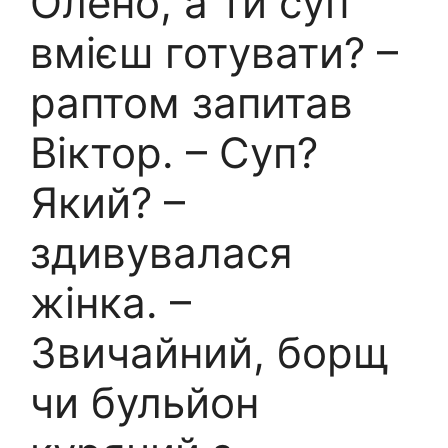
Олено, а ти суп
вмієш готувати? –
раптом запитав
Віктор. – Суп?
Який? –
здивувалася
жінка. –
Звичайний, борщ
чи бульйон