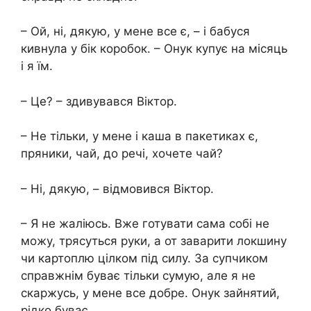
– Ой, ні, дякую, у мене все є, – і бабуся
кивнула у бік коробок. – Онук купує на місяць
і я їм.
– Це? – здивувався Віктор.
– Не тільки, у мене і каша в пакетиках є,
пряники, чай, до речі, хочете чай?
– Ні, дякую, – відмовився Віктор.
– Я не жаліюсь. Вже готувати сама собі не
можу, трясуться руки, а от заварити локшину
чи картоплю цілком під силу. За супчиком
справжнім буває тільки сумую, але я не
скаржусь, у мене все добре. Онук зайнятий,
рідко буває.