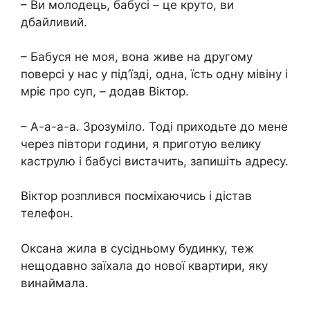
– Ви молодець, бабусі – це круто, ви
дбайливий.
– Бабуся не моя, вона живе на другому
поверсі у нас у під’їзді, одна, їсть одну мівіну і
мріє про суп, – додав Віктор.
– А-а-а-а. Зрозуміло. Тоді приходьте до мене
через півтори години, я приготую велику
каструлю і бабусі вистачить, запишіть адресу.
Віктор розплився посміхаючись і дістав
телефон.
Оксана жила в сусідньому будинку, теж
нещодавно заїхала до нової квартири, яку
винаймала.