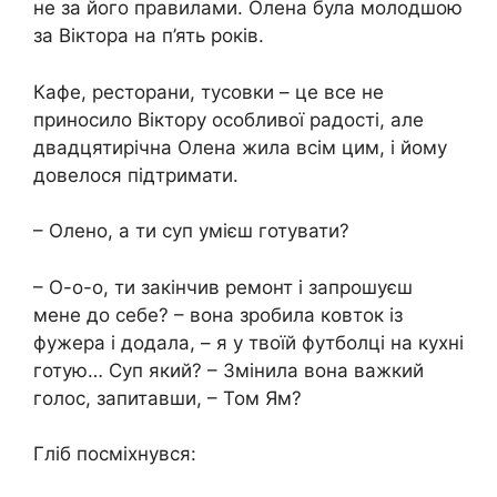
не за його правилами. Олена була молодшою
​​за Віктора на п’ять років.
Кафе, ресторани, тусовки – це все не
приносило Віктору особливої ​​радості, але
двадцятирічна Олена жила всім цим, і йому
довелося підтримати.
– Олено, а ти суп умієш готувати?
– О-о-о, ти закінчив ремонт і запрошуєш
мене до себе? – вона зробила ковток із
фужера і додала, – я у твоїй футболці на кухні
готую… Суп який? – Змінила вона важкий
голос, запитавши, – Том Ям?
Гліб посміхнувся: