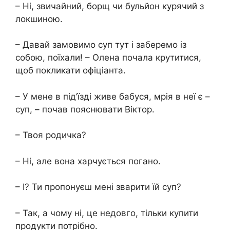
– Ні, звичайний, борщ чи бульйон курячий з
локшиною.
– Давай замовимо суп тут і заберемо із
собою, поїхали! – Олена почала крутитися,
щоб покликати офіціанта.
– У мене в під’їзді живе бабуся, мрія в неї є –
суп, – почав пояснювати Віктор.
– Твоя родичка?
– Ні, але вона харчується погано.
– І? Ти пропонуєш мені зварити їй суп?
– Так, а чому ні, це недовго, тільки купити
продукти потрібно.