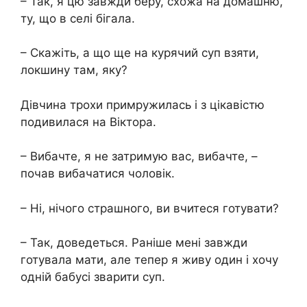
– Так, я цю завжди беру, схожа на домашню,
ту, що в селі бігала.
– Скажіть, а що ще на курячий суп взяти,
локшину там, яку?
Дівчина трохи примружилась і з цікавістю
подивилася на Віктора.
– Вибачте, я не затримую вас, вибачте, –
почав вибачатися чоловік.
– Ні, нічого страшного, ви вчитеся готувати?
– Так, доведеться. Раніше мені завжди
готувала мати, але тепер я живу один і хочу
одній бабусі зварити суп.