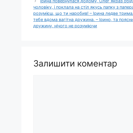
Ірина повернулася додому, Олег якраз обіда
чоловіку, і поклала на стіл якусь папку з папер
розумієш, що ти наробив! – Ірина ледве тримал
тебе вдома вагітна дружина. – Ірино, та пояс
дружину, нічого не розуміючи
Залишити коментар
Коментар