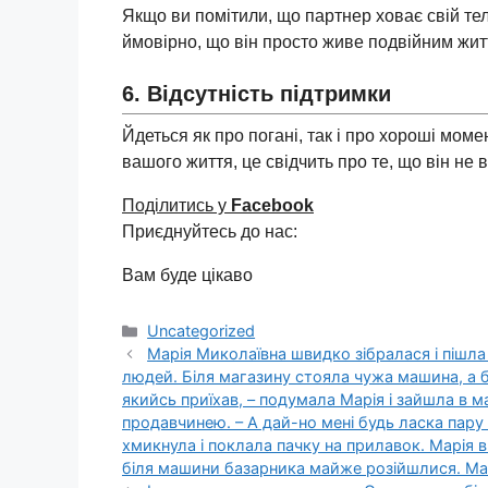
Якщо ви помітили, що партнер ховає свій те
ймовірно, що він просто живе подвійним жит
6. Відсутність підтримки
Йдеться як про погані, так і про хороші мо
вашого життя, це свідчить про те, що він не 
Поділитись у
Facebook
Приєднуйтесь до нас:
Вам буде цікаво
Категорії
Uncategorized
Марія Миколаївна швидко зібралася і пішла
людей. Біля магазину стояла чужа машина, а б
якийсь приїхав, – подумала Марія і зайшла в м
продавчинею. – А дай-но мені будь ласка пару
хмикнула і поклала пачку на прилавок. Марія
біля машини базарника майже розійшлися. Мар