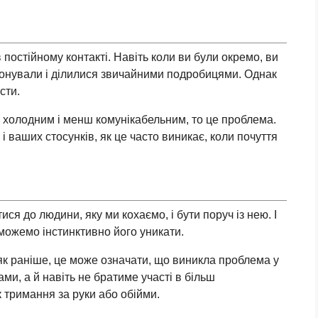
в постійному контакті. Навіть коли ви були окремо, ви
онували і ділилися звичайними подробицями. Однак
сти.
ш холодним і менш комунікабельним, то це проблема.
 і ваших стосунків, як це часто виникає, коли почуття
ся до людини, яку ми кохаємо, і бути поруч із нею. І
 можемо інстинктивно його уникати.
 як раніше, це може означати, що виникла проблема у
ами, а й навіть не братиме участі в більш
 тримання за руки або обійми.