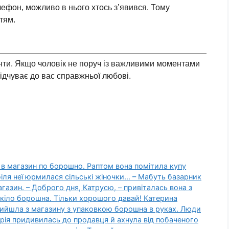
лефон, можливо в нього хтось з’явився. Тому
тям.
менти. Якщо чоловік не поруч із важливими моментами
відчуває до вас справжньої любові.
 в магазин по борошно. Раптом вона помітила купу
іля неї юрмилася сільські жіночки… – Мабуть базарник
агазин. – Доброго дня, Катрусю, – привіталась вона з
 кіло борошна. Тільки хорошого давай! Катерина
 вийшла з магазину з упаковкою борошна в руках. Люди
ія придивилась до продавця й ахнула від побаченого