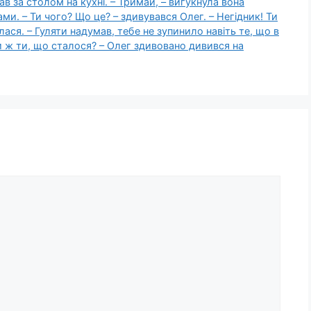
в за столом на кухні. – Тримай, – вигукнула вона
ами. – Ти чого? Що це? – здивувався Олег. – Негідник! Ти
ася. – Гуляти надумав, тебе не зупинило навіть те, що в
ни ж ти, що сталося? – Олег здивовано дивився на