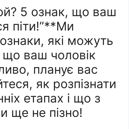
той? 5 ознак, що ваш
ся піти!”**Ми
 ознаки, які можуть
, що ваш чоловік
ливо, планує вас
теся, як розпізнати
ніх етапах і що з
и ще не пізно!