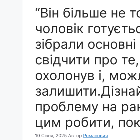
“Він більше не 
чоловік готуєть
зібрали основні
свідчити про те
охолонув і, мож
залишити.Дізнай
проблему на ран
цим робити, пок
10 Січня, 2025
Автор
Романович