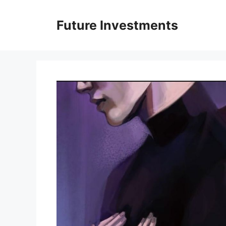
Перейти
до
Future Investments
вмісту