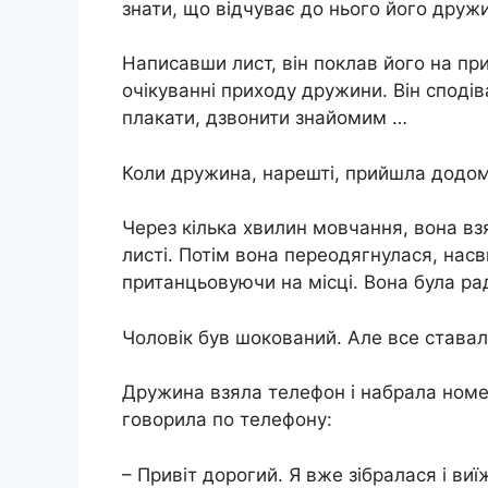
знати, що відчуває до нього його друж
Написавши лист, він поклав його на при
очікуванні приходу дружини. Він сподів
плакати, дзвонити знайомим …
Коли дружина, нарешті, прийшла додому
Через кілька хвилин мовчання, вона вз
листі. Потім вона переодягнулася, насв
пританцьовуючи на місці. Вона була ра
Чоловік був шокований. Але все ставал
Дружина взяла телефон і набрала номе
говорила по телефону:
– Привіт дорогий. Я вже зібралася і ви