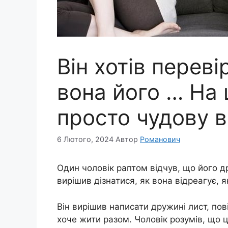
Він хотів переві
вона його … На
просто чудову в
6 Лютого, 2024
Автор
Романович
Один чоловік раптом відчув, що його д
вирішив дізнатися, як вона відреагує, як
Він вирішив написати дружині лист, пов
хоче жити разом. Чоловік розумів, що ц