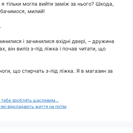
як я тільки могла вийти заміж за нього? Шкода,
обачимося, милий!
.
чинилися і зачинилися вхідні двері, – дружина
х, він виліз з-під ліжка і почав читати, що
 ноги, що стирчать з-під ліжка. Я в магазин за
кі тебе зроблять щасливим…
 які відкладають життя на потім