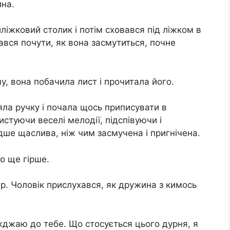
ина.
ліжковий столик і потім сховався під ліжком в
ався почути, як вона засмутиться, почне
, вона побачила лист і прочитала його.
яла ручку і почала щось приписувати в
истуючи веселі мелодії, підспівуючи і
дше щаслива, ніж чим засмучена і пригнічена.
о ще гірше.
р. Чоловік прислухався, як дружина з кимось
їжджаю до тебе. Що стосується цього дурня, я