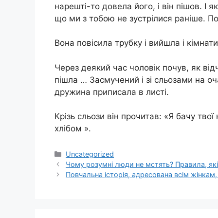
нарешті-то довела його, і він пішов. І 
що ми з тобою не зустрілися раніше. П
Вона повісила трубку і вийшла і кімнати
Через деякий час чоловік почув, як від
пішла … Засмучений і зі сльозами на оча
дружина приписала в листі.
Крізь сльози він прочитав: «Я бачу твої
хлібом ».
Категорії
Uncategorized
Чому розумні люди не мстять? Правила, я
Повчальна історія, адресована всім жінкам,