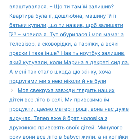
влаштувалася. – Що ти там їй залишив?
Квартира була її, дошлюбна, машину їй її
батьки купили, що ти нажив, щоб залишати
їй? – мовила я. Тут обурилася і моя мама: а
телевізор, а сковорідки, а тарілки, а всякі
праски і таке інше? Навіть ноутбук залишив,
який купували, коли Марина в декреті сиділа.
А мені так стало шкода цю жінку, хоча
подругами ми з нею ніколи й не були
Моя свекруха завжди глядить наших
дітей все літо в селі. Ми привозимо їм
продукти, даємо матері гроші, вона нас дуже
виручає. Тепер вже й брат чоловіка з
дружиною привозять своїх дітей. Минулого
року вони все літо в бабусі жили, а ні копійки