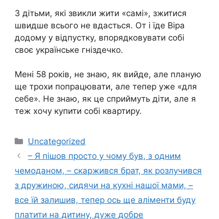
З дітьми, які звикли жити «самі», зжитися
швидше всього не вдасться. От і їде Віра
додому у відпустку, впорядковувати собі
своє українське гніздечко.
Мені 58 років, не знаю, як вийде, але планую
ще трохи попрацювати, але тепер уже «для
себе». Не знаю, як це сприймуть діти, але я
теж хочу купити собі квартиру.
Категорії
Uncategorized
– Я пішов просто у чому був, з одним
чемоданом, – скаржився брат, як розлучився
з дружиною, сидячи на кухні нашої мами, –
все їй залишив, тепер ось ще аліменти буду
платити на дитину, дуже добре