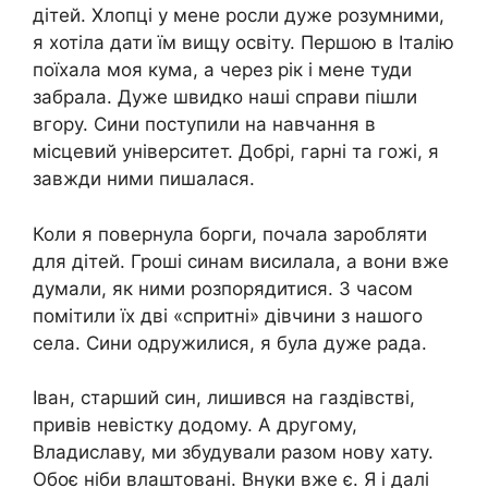
дітей. Хлопці у мене росли дуже розумними,
я хотіла дати їм вищу освіту. Першою в Італію
поїхала моя кума, а через рік і мене туди
забрала. Дуже швидко наші справи пішли
вгору. Сини поступили на навчання в
місцевий університет. Добрі, гарні та гожі, я
завжди ними пишалася.
Коли я повернула борги, почала заробляти
для дітей. Гроші синам висилала, а вони вже
думали, як ними розпорядитися. З часом
помітили їх дві «спритні» дівчини з нашого
села. Сини одружилися, я була дуже рада.
Іван, старший син, лишився на газдівстві,
привів невістку додому. А другому,
Владиславу, ми збудували разом нову хату.
Обоє ніби влаштовані. Внуки вже є. Я і далі