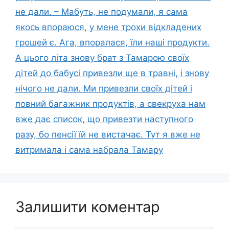
не дали. – Мабуть, не подумали, я сама
якось впораюся, у мене трохи відкладених
грошей є. Ага, впоралася, їли наші продукти.
А цього літа знову брат з Тамарою своїх
дітей до бабусі привезли ще в травні, і знову
нічого не дали. Ми привезли своїх дітей і
повний багажник продуктів, а свекруха нам
вже дає список, що привезти наступного
разу, бо пенсії їй не вистачає. Тут я вже не
витримала і сама набрала Тамару
Залишити коментар