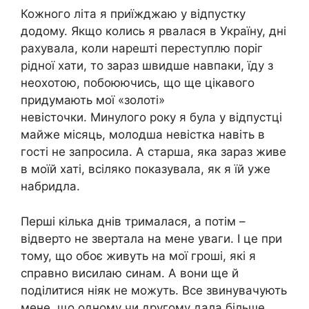
Кожного літа я приїжджаю у відпустку
додому. Якщо колись я рвалася в Україну, дні
рахувала, коли нарешті переступлю поріг
рідної хати, то зараз швидше навпаки, їду з
неохотою, побоюючись, що ще цікавого
придумають мої «золоті»
невісточки. Минулого року я була у відпустці
майже місяць, молодша невістка навіть в
гості не запросила. А старша, яка зараз живе
в моїй хаті, всіляко показувала, як я їй уже
набридла.
Перші кілька днів трималася, а потім –
відверто не звертала на мене уваги. І це при
тому, що обоє живуть на мої гроші, які я
справно висилаю синам. А вони ще й
поділитися ніяк не можуть. Все звинувачують
мене, що одному чи другому дала більше.