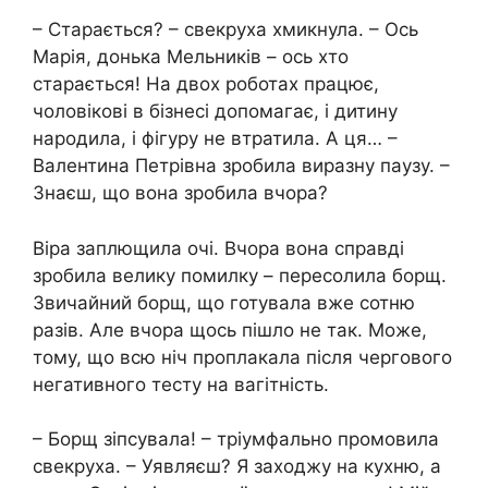
– Старається? – свекруха хмикнула. – Ось
Марія, донька Мельників – ось хто
старається! На двох роботах працює,
чоловікові в бізнесі допомагає, і дитину
народила, і фігуру не втратила. А ця… –
Валентина Петрівна зробила виразну паузу. –
Знаєш, що вона зробила вчора?
Віра заплющила очі. Вчора вона справді
зробила велику помилку – пересолила борщ.
Звичайний борщ, що готувала вже сотню
разів. Але вчора щось пішло не так. Може,
тому, що всю ніч проплакала після чергового
негативного тесту на вагітність.
– Борщ зіпсувала! – тріумфально промовила
свекруха. – Уявляєш? Я заходжу на кухню, а