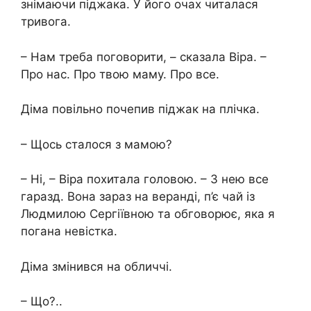
знімаючи піджака. У його очах читалася
тривога.
– Нам треба поговорити, – сказала Віра. –
Про нас. Про твою маму. Про все.
Діма повільно почепив піджак на плічка.
– Щось сталося з мамою?
– Ні, – Віра похитала головою. – З нею все
гаразд. Вона зараз на веранді, п’є чай із
Людмилою Сергіївною та обговорює, яка я
погана невістка.
Діма змінився на обличчі.
– Що?..