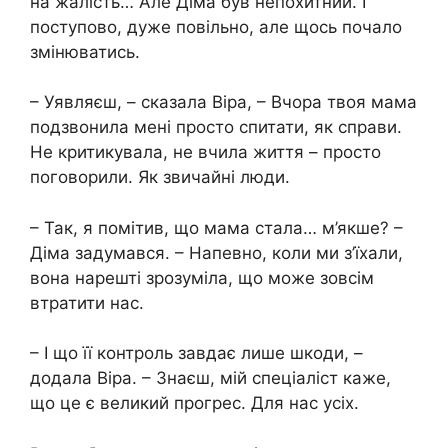
на жалість… Але Діма був непохитний. І
поступово, дуже повільно, але щось почало
змінюватись.
– Уявляєш, – сказала Віра, – Вчора твоя мама
подзвонила мені просто спитати, як справи.
Не критикувала, не вчила життя – просто
поговорили. Як звичайні люди.
– Так, я помітив, що мама стала… м’якше? –
Діма задумався. – Напевно, коли ми з’їхали,
вона нарешті зрозуміла, що може зовсім
втратити нас.
– І що її контроль завдає лише шкоди, –
додала Віра. – Знаєш, мій спеціаліст каже,
що це є великий прогрес. Для нас усіх.