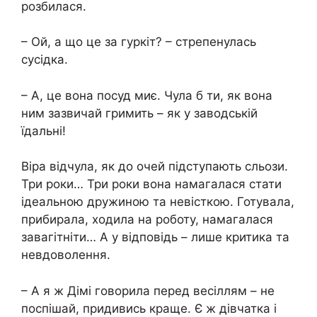
розбилася.
– Ой, а що це за гуркіт? – стрепенулась
сусідка.
– А, це вона посуд миє. Чула б ти, як вона
ним зазвичай гримить – як у заводській
їдальні!
Віра відчула, як до очей підступають сльози.
Три роки… Три роки вона намагалася стати
ідеальною дружиною та невісткою. Готувала,
прибирала, ходила на роботу, намагалася
завагітніти… А у відповідь – лише критика та
невдоволення.
– А я ж Дімі говорила перед весіллям – не
поспішай, придивись краще. Є ж дівчатка і