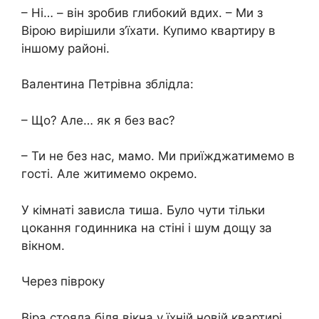
– Ні… – він зробив глибокий вдих. – Ми з
Вірою вирішили з’їхати. Купимо квартиру в
іншому районі.
Валентина Петрівна зблідла:
– Що? Але… як я без вас?
– Ти не без нас, мамо. Ми приїжджатимемо в
гості. Але житимемо окремо.
У кімнаті зависла тиша. Було чути тільки
цокання годинника на стіні і шум дощу за
вікном.
Через півроку
Віра стояла біля вікна у їхній новій квартирі.