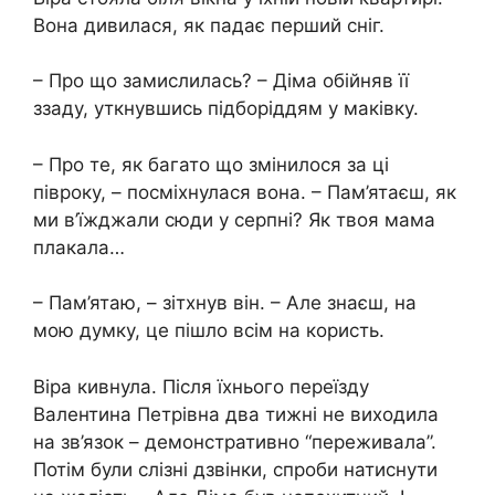
Вона дивилася, як падає перший сніг.
– Про що замислилась? – Діма обійняв її
ззаду, уткнувшись підборіддям у маківку.
– Про те, як багато що змінилося за ці
півроку, – посміхнулася вона. – Пам’ятаєш, як
ми в’їжджали сюди у серпні? Як твоя мама
плакала…
– Пам’ятаю, – зітхнув він. – Але знаєш, на
мою думку, це пішло всім на користь.
Віра кивнула. Після їхнього переїзду
Валентина Петрівна два тижні не виходила
на зв’язок – демонстративно “переживала”.
Потім були слізні дзвінки, спроби натиснути