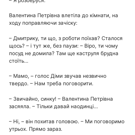
– Я розберуся.
Валентина Петрівна влетіла до кімнати, на
ходу поправляючи зачіску:
– Дмитрику, ти що, з роботи поїхав? Сталося
щось? – і тут же, без паузи: – Віро, ти чому
посуд не домила? Там ще каструля брудна
стоїть…
– Мамо, – голос Діми звучав незвично
твердо. – Нам треба поговорити.
– Звичайно, синку! – Валентина Петрівна
засяяла. – Тільки давай наодинці…
– Ні, – він похитав головою. – Ми поговоримо
утрьох. Прямо зараз.