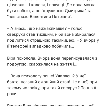
цінували – і колеги, і покупці. Де вона могла
бути собою, а не “дружиною Дмитрика” та
“невісткою Валентини Петрівни”.
– А знаєш, що найжахливіше? – голос
свекрухи став тихішим, ніби вона збиралася
поділитися страшною таємницею. – Я вчора у
її телефоні випадково побачила…
Віра похолола. Вчора вона переписувалася з
подругою, скаржилася на життя і…
– Вона психологу пише! Уявляєш? У неї,
бачте, поганий емоційний стан! Це в неї, при
такому чоловіку, при такій свекрусі? Та я в її
роки…
Раптом Віра відчула, як щось усередині неї