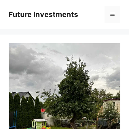
Перейти
до
Future Investments
Меню
вмісту