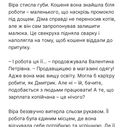
Віра стисла губи. Кошеня вона знайшла біля
роботи – маленького, що наскрізь промокло
під дощем. Діма справді не переносив котів,
але ж він сам запропонував залишити
малюка. Це свекруха підняла сварку і
наполягла на тому, щоб кошеня віддали до
притулку.
– І робота ця її… – продовжувала Валентина
Петрівна. – Продавщицею в магазині одягу!
Адже вона має вищу освіту. Могла б кар’єру
робити, як Дмитрик. Але ні – їй, бачите,
подобається з людьми працювати! А те, що
зарплата копійчана – це нічого?
Віра беззвучно витерла сльози рукавом. Її
робота була єдиним місцем, де вона
відчувала себе потрібною та успішною. Де її