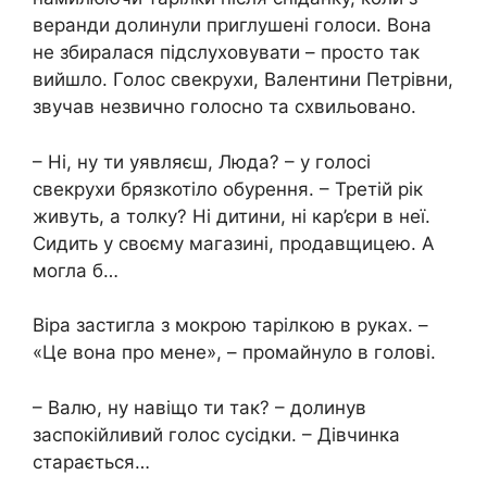
веранди долинули приглушені голоси. Вона
не збиралася підслуховувати – просто так
вийшло. Голос свекрухи, Валентини Петрівни,
звучав незвично голосно та схвильовано.
– Ні, ну ти уявляєш, Люда? – у голосі
свекрухи брязкотіло обурення. – Третій рік
живуть, а толку? Ні дитини, ні кар’єри в неї.
Сидить у своєму магазині, продавщицею. А
могла б…
Віра застигла з мокрою тарілкою в руках. –
«Це вона про мене», – промайнуло в голові.
– Валю, ну навіщо ти так? – долинув
заспокійливий голос сусідки. – Дівчинка
старається…