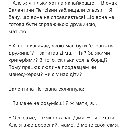
– Але ж я тільки хотіла якнайкраще! – В очах
Валентини Петрівни заблищали сльози. – Я
бачу, що вона не справляється! Що вона не
готова бути справжньою дружиною,
матір’ю…
– А хто визначає, якою має бути “справжня
дружина”? – запитав Діма. – Ти? За якими
критеріями? З того, скільки солі в борщі?
Тому працює людина продавцем чи
менеджером? Чи є у нас діти?
Валентина Петрівна схлипнула:
– Ти мене не розумієш! Я ж мати, я…
– Ось саме, – м’яко сказав Діма. – Ти – мати.
Але я вже дорослий, мамо. В мене своя сім’я,