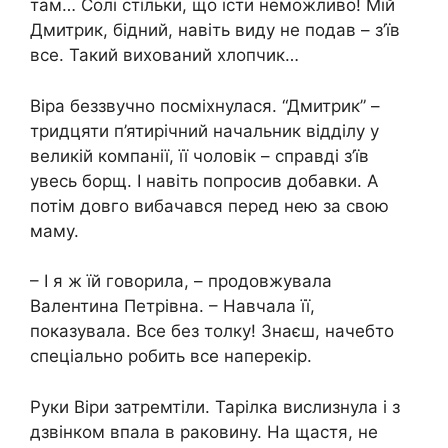
там… Солі стільки, що їсти неможливо! Мій
Дмитрик, бідний, навіть виду не подав – з’їв
все. Такий вихований хлопчик…
Віра беззвучно посміхнулася. “Дмитрик” –
тридцяти п’ятирічний начальник відділу у
великій компанії, її чоловік – справді з’їв
увесь борщ. І навіть попросив добавки. А
потім довго вибачався перед нею за свою
маму.
– І я ж їй говорила, – продовжувала
Валентина Петрівна. – Навчала її,
показувала. Все без толку! Знаєш, начебто
спеціально робить все наперекір.
Руки Віри затремтіли. Тарілка вислизнула і з
дзвінком впала в раковину. На щастя, не