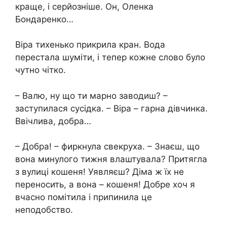
краще, і серйозніше. Он, Оленка
Бондаренко…
Віра тихенько прикрила кран. Вода
перестала шуміти, і тепер кожне слово було
чутно чітко.
– Валю, ну що ти марно заводиш? –
заступилася сусідка. – Віра – гарна дівчинка.
Ввічлива, добра…
– Добра! – фиркнула свекруха. – Знаєш, що
вона минулого тижня влаштувала? Притягла
з вулиці кошеня! Уявляєш? Діма ж їх не
переносить, а вона – кошеня! Добре хоч я
вчасно помітила і припинила це
неподобство.