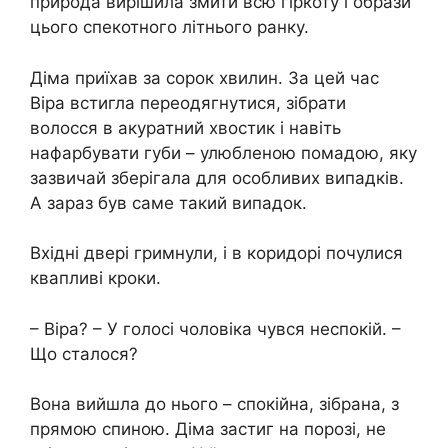
природа вирішила змити всю гіркоту і образи
цього спекотного літнього ранку.
Діма приїхав за сорок хвилин. За цей час
Віра встигла переодягнутися, зібрати
волосся в акуратний хвостик і навіть
нафарбувати губи – улюбленою помадою, яку
зазвичай зберігала для особливих випадків.
А зараз був саме такий випадок.
Вхідні двері гримнули, і в коридорі почулися
квапливі кроки.
– Віра? – У голосі чоловіка чувся неспокій. –
Що сталося?
Вона вийшла до нього – спокійна, зібрана, з
прямою спиною. Діма застиг на порозі, не