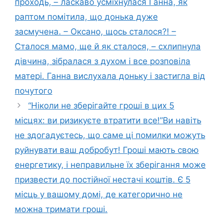
проходь, – ласкаво усміхнулася Ганна, як
раптом помітила, що донька дуже
засмучена. – Оксано, щось сталося?! –
Сталося мамо, ще й як сталося, – схлипнула
дівчина, зібралася з духом і все розповіла
матері. Ганна вислухала доньку і застигла від
почутого
“Ніколи не зберігайте гроші в цих 5
місцях: ви ризикуєте втратити все!”Ви навіть
не здогадуєтесь, що саме ці помилки можуть
руйнувати ваш добробут! Гроші мають свою
енергетику, і неправильне їх зберігання може
призвести до постійної нестачі коштів. Є 5
місць у вашому домі, де категорично не
можна тримати гроші.