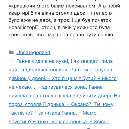
укриваючи місто білим покривалом. А в новій
квартирі біля вікна стояли двоє – і тепер їх
було вже не двоє, а троє. І це був початок
нової історії. Історії, в якій у кожного була
своя роль, своє місце та право бути собою.
Категорії
Uncategorized
Ганна сиділа на кухні, і як завжди, пила
чай та дивилася новини. Раптом пролунав
дзвінок у двері. – Хто б це міг бути? Я нікого
не чекаю…, – здивувалася вона. Ганна
вийшла з-за столу і пішла відчиняти двері. На
порозі стояла її донька. – Оксано?! Ти чому
так пізно? – запитала Ганна. – Мамо,
впустиш? – тихо сказала донька. – Звісно,