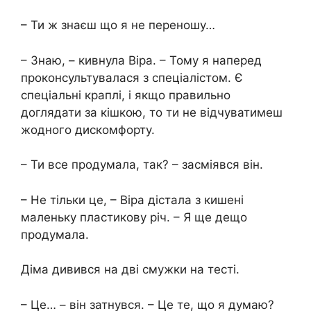
– Ти ж знаєш що я не переношу…
– Знаю, – кивнула Віра. – Тому я наперед
проконсультувалася з спеціалістом. Є
спеціальні краплі, і якщо правильно
доглядати за кішкою, то ти не відчуватимеш
жодного дискомфорту.
– Ти все продумала, так? – засміявся він.
– Не тільки це, – Віра дістала з кишені
маленьку пластикову річ. – Я ще дещо
продумала.
Діма дивився на дві смужки на тесті.
– Це… – він затнувся. – Це те, що я думаю?