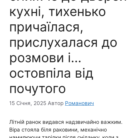
кухні, тихенько
причаїлася,
прислухалася до
розмови і…
остовпіла від
почутого
15 Січня, 2025
Автор
Романович
Літній ранок видався надзвичайно важким.
Віра стояла біля раковини, механічно
намилюючи тарілки після сніданку, коли з