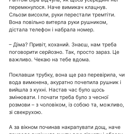
перемкнулося. Наче вимикач клацнув.
Сльози висохли, руки перестали тремтіти.
Вона повільно витерла руки рушником,
дістала телефон і набрала номер.
– Діма? Привіт, коханий. Знаєш, нам треба
поговорити серйозно. Так, просто зараз. Це
важливо. Чекаю на тебе вдома.
Поклавши трубку, вона ще раз перевірила, чи
вода вимкнена, акуратно почепила рушник і
вийшла з кухні. Настав час було щось
змінювати. І почати треба було з чесної
розмови – з чоловіком, із собою та, можливо,
зі свекрухою.
А за вікном починав накрапувати дощ, наче