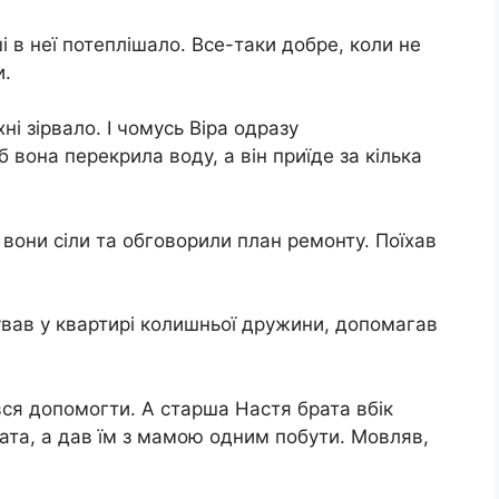
ші в неї потеплішало. Все-таки добре, коли не
и.
ні зірвало. І чомусь Віра одразу
 вона перекрила воду, а він приїде за кілька
м вони сіли та обговорили план ремонту. Поїхав
бував у квартирі колишньої дружини, допомагав
вся допомогти. А старша Настя брата вбік
 тата, а дав їм з мамою одним побути. Мовляв,