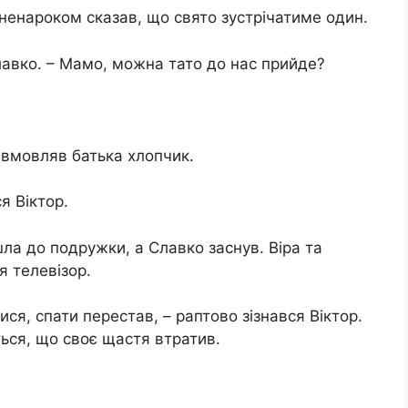
ненароком сказав, що свято зустрічатиме один.
Славко. – Мамо, можна тато до нас прийде?
– вмовляв батька хлопчик.
я Віктор.
ішла до подружки, а Славко заснув. Віра та
я телевізор.
ися, спати перестав, – раптово зізнався Віктор.
ться, що своє щастя втратив.