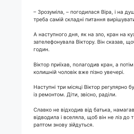
– Зрозуміла, – погодилася Віра, і на ду
треба самій складні питання вирішуват
А наступного дня, як на зло, кран на кух
зателефонувала Віктору. Він сказав, щоб
годин.
Віктор приїхав, полагодив кран, а поті
колишній чоловік вже пізно увечері.
Наступні три місяці Віктор регулярно 
із ремонтом. Діти, звісно, ​​раділи.
Славко не відходив від батька, намага
відводила і вселяла, щоб він не ліз до
раптом знову зійдуться.