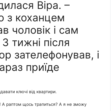
дилася Віра. –
 з коханцем
ав чоловік і сам
 3 тижні після
ор зателефонував, і
араз приїде
давати ключі від квартири.
и! А раптом щось трапиться? А я не зможу