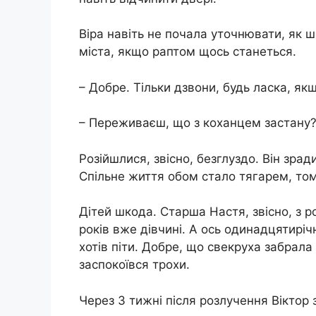
Віра навіть не почала уточнювати, як ш
міста, якщо раптом щось станеться.
– Добре. Тільки дзвони, будь ласка, як
– Переживаєш, що з коханцем застану? –
Розійшлися, звісно, безглуздо. Він зрад
Спільне життя обом стало тягарем, то
Дітей шкода. Старша Настя, звісно, ​​з
років вже дівчині. А ось одинадцятиріч
хотів піти. Добре, що свекруха забрала
заспокоївся трохи.
Через 3 тижні після розлучення Віктор