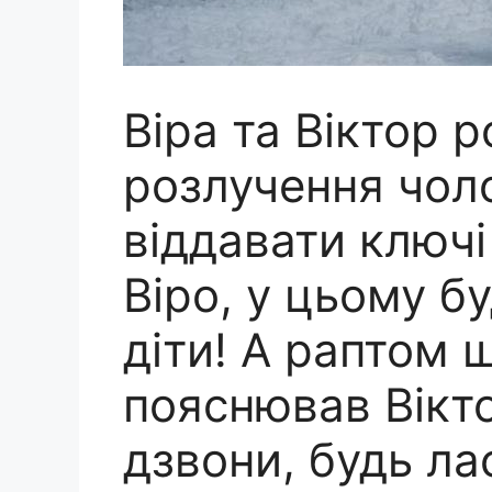
Віра та Віктор 
розлучення чол
віддавати ключі
Віро, у цьому б
діти! А раптом 
пояснював Вікто
дзвони, будь л