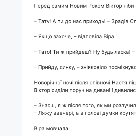
Перед самим Новим Роком Віктор ніби 
– Тату! А ти до нас приходь! – Зрадів 
– Якщо захоче, – відповіла Віра.
– Тато! Ти ж прийдеш? Ну будь ласка! 
– Прийду, синку, – зніяковіло посміхнувс
Новорічної ночі після опівночі Настя п
Віктор сиділи поруч на дивані і дивилис
– Знаєш, я ж після того, як ми розлучил
– Ляжу ввечері, а в голові думки крутя
Віра мовчала.