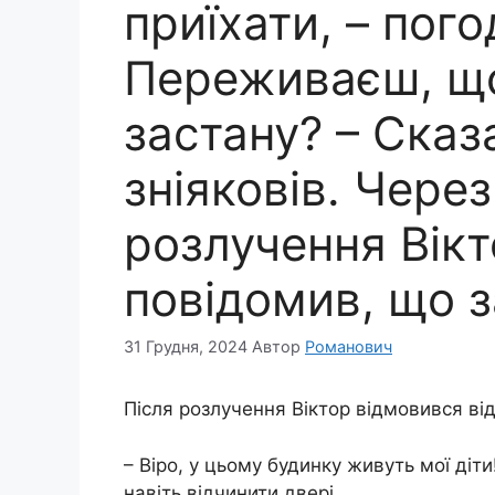
приїхати, – пого
Переживаєш, що
застану? – Сказ
зніяковів. Через
розлучення Вікт
повідомив, що з
31 Грудня, 2024
Автор
Романович
Після розлучення Віктор відмовився від
– Віро, у цьому будинку живуть мої діт
навіть відчинити двері.