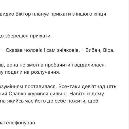
видко Віктор планує приїхати з іншого кінця
що зберешся приїхати.
 Сказав чоловік і сам зніяковів. – Вибач, Віра.
ив, вона не змогла пробачити і віддалилася.
му подали на розлучення.
 розумінням поставилася. Все-таки дев’ятнадцять
ний Славко журився сильно. Навіть із дому
 на якийсь час його до себе пожити, щоб
 зателефонував.