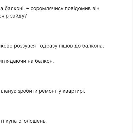
а балконі, – соромлячись повідомив він
ечір зайду?
яково роззувся і одразу пішов до балкона.
виглядаючи на балкон.
 планує зробити ремонт у квартирі.
еті купа оголошень.