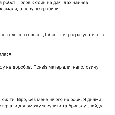
а роботі чоловік один на дачі дах найняв
зламали, а нову не зробили.
ше телефон їх знав. Добре, хоч розрахуватись із
алася.
афу не доробив. Привіз матеріали, наполовину
Тож ти, Віро, без мене нічого не роби. Я днями
матеріали допоможу закупити та бригаду знайду.