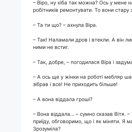
– Віро, ну хіба так можна? Ось у мене н
робітників ремонтувати. То вони стару 
– Та ти що? – ахнула Віра.
– Так! Наламали дров і втекли. А він ли
ними не встиг.
– Так, добре, – погодилася Віра і задум
– А ось ще у жінки на роботі мебляр ш
зібрав і все! Не приходить більше!
– А вона віддала гроші?
– Вона віддала… – сумно сказав Вітя. – 
приїду, обговоримо, що і як міняти. Я 
Зрозуміла?