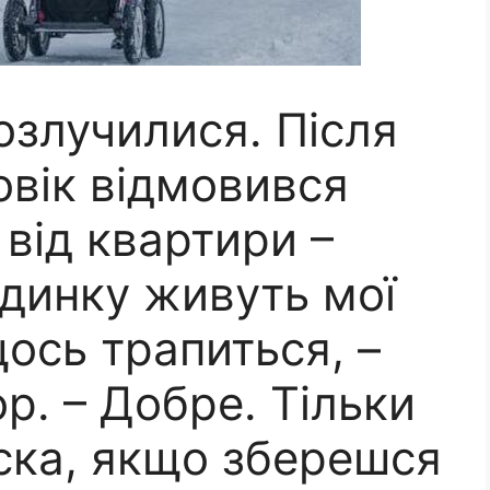
розлучилися. Після
овік відмовився
 від квартири –
удинку живуть мої
щось трапиться, –
р. – Добре. Тільки
аска, якщо зберешся