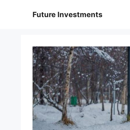
Перейти
до
Future Investments
вмісту