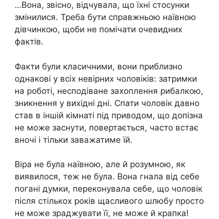
…Вона, звісно, відчувала, що їхні стосунки
змінилися. Треба бути справжньою наївною
дівчинкою, щоби не помічати очевидних
фактів.
Факти були класичними, вони приблизно
однакові у всіх невірних чоловіків: затримки
на роботі, несподіване захоплення рибалкою,
зникнення у вихідні дні. Спати чоловік давно
став в іншій кімнаті під приводом, що допізна
не може заснути, повертається, часто встає
вночі і тільки заважатиме їй.
Віра не була наївною, але й розумною, як
виявилося, теж не була. Вона гнала від себе
погані думки, переконувала себе, що чоловік
після стількох років щасливого шлюбу просто
не може зраджувати її, не може й крапка!