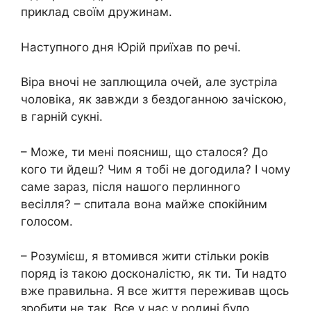
приклад своїм дружинам.
Наступного дня Юрій приїхав по речі.
Віра вночі не заплющила очей, але зустріла
чоловіка, як завжди з бездоганною зачіскою,
в гарній сукні.
– Може, ти мені поясниш, що сталося? До
кого ти йдеш? Чим я тобі не догодила? І чому
саме зараз, після нашого перлинного
весілля? – спитала вона майже спокійним
голосом.
– Розумієш, я втомився жити стільки років
поряд із такою досконалістю, як ти. Ти надто
вже правильна. Я все життя переживав щось
зробити не так. Все у нас у родині було