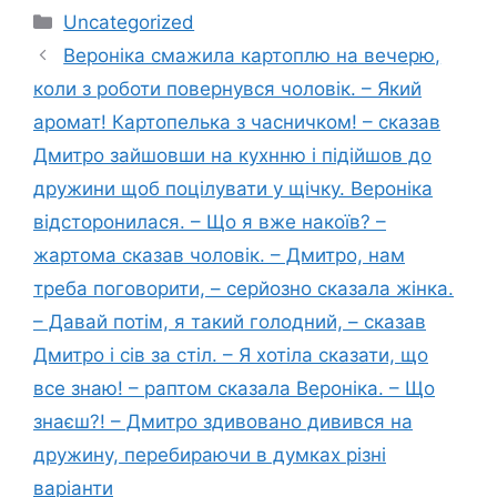
Категорії
Uncategorized
Вероніка смажила картоплю на вечерю,
коли з роботи повернувся чоловік. – Який
аромат! Картопелька з часничком! – сказав
Дмитро зайшовши на кухнню і підійшов до
дружини щоб поцілувати у щічку. Вероніка
відсторонилася. – Що я вже накоїв? –
жартома сказав чоловік. – Дмитро, нам
треба поговорити, – серйозно сказала жінка.
– Давай потім, я такий голодний, – сказав
Дмитро і сів за стіл. – Я хотіла сказати, що
все знаю! – раптом сказала Вероніка. – Що
знаєш?! – Дмитро здивовано дивився на
дружину, перебираючи в думках різні
варіанти