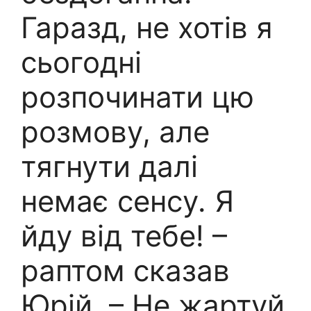
Гаразд, не хотів я
сьогодні
розпочинати цю
розмову, але
тягнути далі
немає сенсу. Я
йду від тебе! –
раптом сказав
Юрій. – Не жартуй