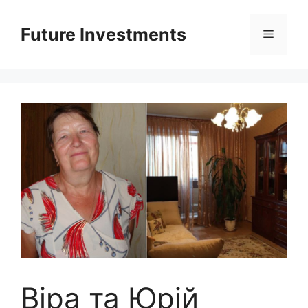
Перейти
до
Future Investments
Меню
вмісту
Віра та Юрій