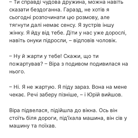
– Ти справді чудова дружина, можна навіть
сказати бездоганна. Гаразд, не хотів я
сьогодні розпочинати цю розмову, але
тягнути далі немає сенсу. Я зустрів іншу
жінку. Я йду від тебе. Діти у нас уже дорослі,
навіть онуки підросли, – відповів чоловік.
– Ну й жарти у тебе! Скажи, що ти
пожартував? – Віра з подивом подивилася на
нього.
– Ні. Я не жартую. Я піду зараз. Вона на мене
чекає. Речі заберу пізніше, – і Юрій вийшов.
Віра підвелася, підійшла до вікна. Ось він
стоїть біля дороги, під’їхала машина, він сів у
машину та поїхав.