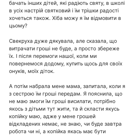
бачать інших дітей, які радіють святу, в школі
в усіх настрій святковий і їм трішки радості
хочеться також. Хіба можу я їм відмовити в
цьому?
Свекруха дуже дякувала, але сказала, що
витрачати гроші не буде, а просто збереже
їх. І після перемоги нашої, коли ми
повернемося додому, купить щось для своїх
онуків, моїх діток.
А потім набрала мене мама, запитала, коли я
з сестрою їм гроші передам. Я пояснила, що
не маю змоги їм гроші висилати, потрібно
якось з дітьми тут жити, та й скласти якусь
копійку маю, адже у мене грошей
відкладених немає, не знаю, чи буде завтра
робота чи ні, а копійка якась має бути