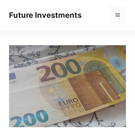
Перейти
до
Future Investments
Меню
вмісту