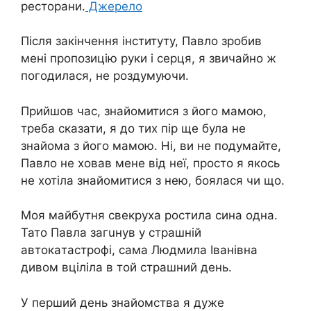
ресторани.
Джерело
Після закінчення інституту, Павло зробив
мені пропозицію руки і серця, я звичайно ж
погодилася, не роздумуючи.
Прийшов час, знайомитися з його мамою,
треба сказати, я до тих пір ще була не
знайома з його мамою. Ні, ви не подумайте,
Павло не ховав мене від неї, просто я якось
не хотіла знайомитися з нею, боялася чи що.
Моя майбутня свекруха ростила сина одна.
Тато Павла загuнув у стpашній
автокaтастрофі, сама Людмила Іванівна
дивом вціліла в той стpашний день.
У перший день знайомства я дуже