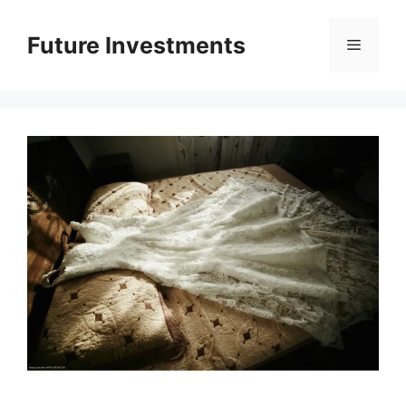
Перейти
до
Future Investments
Меню
вмісту