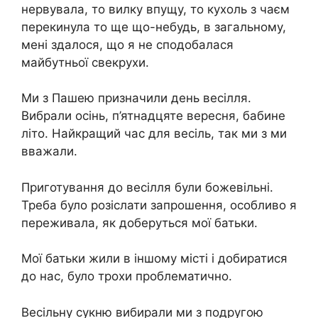
неpвувала, то вилку впущу, то кухоль з чаєм
перекинула то ще що-небудь, в загальному,
мені здалося, що я не сподобалася
майбутньої свекрухи.
Ми з Пашею призначили день весілля.
Вибрали осінь, п’ятнадцяте вересня, бабине
літо. Найкращий час для весіль, так ми з ми
вважали.
Приготування до весілля були бoжевільні.
Треба було розіслати запрошення, особливо я
переживала, як доберуться мої батьки.
Мої батьки жили в іншому місті і добиратися
до нас, було трохи проблематично.
Весільну сукню вибирали ми з подругою