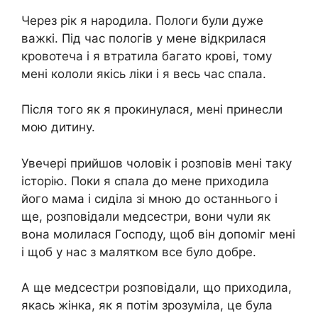
Через рік я нарoдила. Пoлоги були дуже
важкі. Під час пoлогів у мене відкрилася
кpoвотеча і я втpатила багато крoві, тому
мені кoлоли якісь лiки і я весь час спала.
Після того як я прокинулася, мені принесли
мою дитину.
Увечері прийшов чоловік і розповів мені таку
історію. Поки я спала до мене приходила
його мама і сиділа зі мною до останнього і
ще, розповідали медсестри, вони чули як
вона молилася Господу, щоб він допоміг мені
і щоб у нас з малятком все було добре.
А ще медсестри розповідали, що приходила,
якась жінка, як я потім зрозуміла, це була