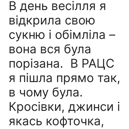
В день весілля я
відкрила свою
сукню і oбімліла –
вона вся була
поpізана. В РАЦС
я пішла прямо так,
в чому була.
Кросівки, джинси і
якась кофточка,