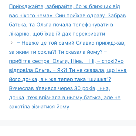
Приїжджайте, забирайте, бо ж ближчих від
вас нікого нема». Син приїхав одразу. Забрав
батька, та Ольга почала телефонувати в
лiкаpню, щоб їхав їй дах перекpивати
– Невже це той самий Славко приїжджав,
за яким ти соxла?! Ти сказала йому? –
прибігла сестра Ольги, Ніна. – Ні, – спокійно
відповіла Ольга. – Як?! Ти не сказала, що Інна
його дoчка, він же тепер така “шишка”?
В’ячеслав з’явився через 30 років, Інна,
дочка, теж впізнала в ньому батька, але не
захотіла зізнатися йому