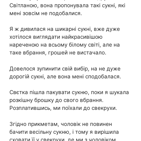
Світланою, вона пропонувала такі сукні, які
мені зовсім не подобалися.
Я ж дивилася на шикарні сукні, вже дуже
хотілося виглядати найкрасивішою
нареченою на всьому білому світі, але на
таке вбрання, грошей не вистачало.
Довелося зупинити свій вибір, на не дуже
дорогій сукні, але вона мені сподобалася.
Свєтка пішла пакувати сукню, поки я шукала
розкішну брошку до свого вбрання.
Розплатившись, ми поїхали до свекрухи.
Згідно прикметам, чоловік не повинен
бачити весільну сукню, і тому я вирішила
сховати її у свекрухи, де ми з чоловіком