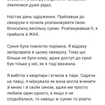
з’являлися дуже рідко.
Настав день одруження. Приїхавши до
свекрухи я почала розпаковувати свою
білосніжну весільну сукню. Розпакувавши її, я
прийшла в ЖАХ.
Сукня була повністю порізана. Я відразу
запідозрила в цьому свекруху. Тому що
більше не було кому, адже доступ до сукні
був тільки у неї, як я тоді вважала.
Я вибігла з квартири і втекла в парк. Сидячи
на лавці, я міркувала як вона могла вчинити
зі мною і зі своїм сином, адже ми просто
любили один одного, а якщо я не
сподобалася, то навіщо ж сукню то різати.