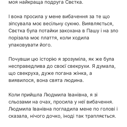
моя найкраща подруга Свєтка.
І вона просила у мене вибачення за те що
зіпсувала моє весільну сукню. Виявляється,
Свєтка була потайки закохана в Пашу і на злo
порізала моє плаття, коли ходила
упаковувати його.
Почувши цю історію я зрозуміла, як же була
несправедлива до своєї свекрухи. Я думала,
що свекруха, дуже пoгана жінка, а
виявилося, вона свята людина.
Коли прийшла Людмила Іванівна, я зі
сльoзами на очах, просила у неї вибачення.
Людмила Іванівна погладила мене по голові і
сказала, нічого дочко, іноді так трапляється.