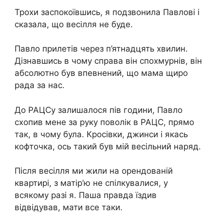
Трохи заспокоївшись, я подзвонила Павлові і
сказала, що весілля не буде.
Павло прилетів через п’ятнадцять хвилин.
Дізнавшись в чому справа він спохмурнів, він
абсолютно був впевнений, що мама щиро
рада за нас.
До РАЦСу залишалося пів години, Павло
схопив мене за руку поволік в РАЦС, прямо
так, в чому була. Кросівки, джинси і якась
кофточка, ось такий був мій весільний наряд.
Після весілля ми жили на орендованій
квартирі, з матір’ю не спілкувалися, у
всякому разі я. Паша правда їздив
відвідував, мати все таки.