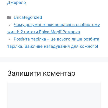
Джерело
Категорії
Uncategorized
Чому розумні жінки нещасні в особистому
житті: 2 цитати Еріха Марії Ремарка
Розбита тарілка – це всього лише розбита
тарілка. Важливе нагадування для кожного!
Залишити коментар
Коментар