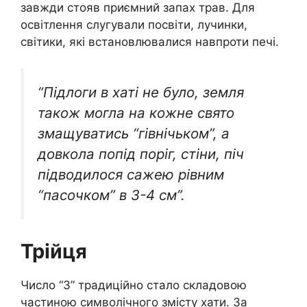
завжди стояв приємний запах трав. Для
освітлення слугували посвіти, лучинки,
світики, які встановлювалися навпроти печі.
“Підлоги в хаті не було, земля
також могла на кожне свято
змащуватись “гівнічьком”, а
довкола попід поріг, стіни, піч
підводилося сажею рівним
“пасочком” в 3-4 см”.
Трійця
Число “3” традиційно стало складовою
частиною символічного змісту хати. За