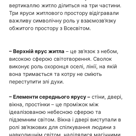
вертикаллю житло ділиться на три частини.
Три яруси житлового простору відігравали
важливу символічну роль у взаємозв’язку
обжитого простору з Всесвітом.
– Верхній ярус житла
– це зв’язок з небом,
високою сферою світотворення. Сволок
виконує роль охоронця оселі, лінії, на якій
вона тримається та котру не сміють
переступити злі духи.
– Елементи середнього ярусу –
стіни, двері,
вікна, простінки – це проміжок між
ідеалізованою небесною сферою та
підземним світом. Вікна і двері виступали в
ролі зв’язкових для спілкування людини з
навколишнім світом, наділялися магічними