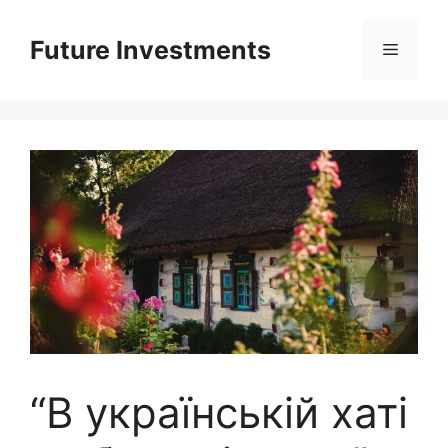
Перейти
до
Future Investments
Меню
вмісту
“В українській хаті