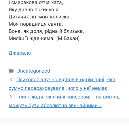
І смерекова отча хата,
Яку давно покинув я…
Дитячих літ моїх колиска,
Моя порадниця свята,
Вона, як доля, рідна й близька,
Миліш її ніде нема. (М.Бакай)
Джерело
Категорії
Uncategorized
Психолог влучно відповів одній пані, яка
сумно перераховувала, чого у неї немає
Гнилі люди, як гнилі консерви, – на вигляд
можуть бути абсолютно звичайними…