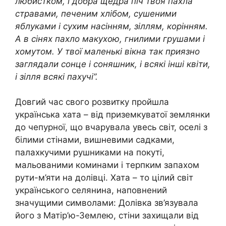
любистком, і добра щедра піч твоя пахла
стравами, печеним хлібом, сушеними
яблуками і сухим насінням, зіллям, корінням.
А в сінях пахло макухою, гнилими грушами і
хомутом. У твої маленькі вікна так приязно
заглядали сонце і соняшник, і всякі інші квіти,
і зілля всякі пахучі”.
Довгий час свого розвитку пройшла
українська хата – від приземкуватої землянки
до чепурної, що вчарувала увесь світ, оселі з
білими стінами, вишневими садками,
палахкучими рушниками на покуті,
мальованими коминами і терпким запахом
рути-м’яти на долівці. Хата – то цілий світ
українського селянина, наповнений
значущими символами: Долівка зв’язувала
його з Матір’ю-Землею, стіни захищали від