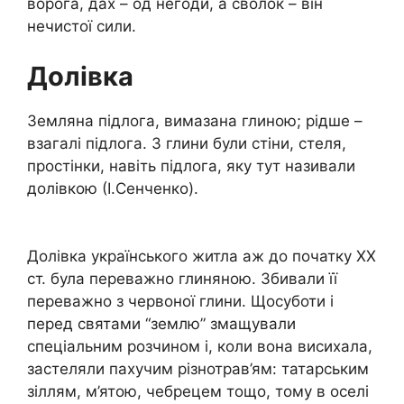
ворога, дах – од негоди, а сволок – він
нечистої сили.
Долівка
Земляна підлога, вимазана глиною; рідше –
взагалі підлога. З глини були стіни, стеля,
простінки, навіть підлога, яку тут називали
долівкою (І.Сенченко).
Долівка українського житла аж до початку XX
ст. була переважно глиняною. Збивали її
переважно з червоної глини. Щосуботи і
перед святами “землю” змащували
спеціальним розчином і, коли вона висихала,
застеляли пахучим різнотрав’ям: татарським
зіллям, м’ятою, чебрецем тощо, тому в оселі