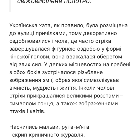
свіжовибілене полотно.”
Українська хата, як правило, була розміщена
до вулиці причілками, тому декоративно
оздоблювалися і чола, де часто стріха
завершувалася фігурною оздобою у формі
кінської голови, вона вважалася оберегом
від злих сил. У деяких місцевостях на гребені
з обох боків зустрічалося різьблене
зображення змії, образ якої символізував
вічність, мудрість і життя. Інколи чолові
стріхи прикрашалися великими розетами –
символом сонця, а також зображеннями
птахів і квітів.
Наснились мальви, рута-м’ята
І скрип криничного журавля,