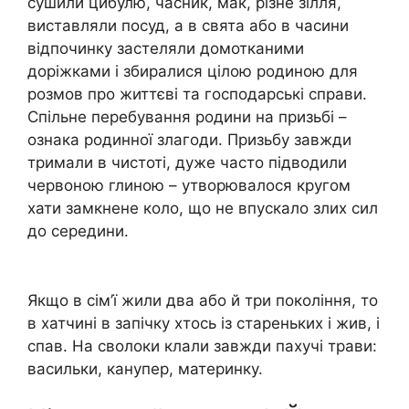
сушили цибулю, часник, мак, різне зілля,
виставляли посуд, а в свята або в часини
відпочинку застеляли домотканими
доріжками і збиралися цілою родиною для
розмов про життєві та господарські справи.
Спільне перебування родини на призьбі –
ознака родинної злагоди. Призьбу завжди
тримали в чистоті, дуже часто підводили
червоною глиною – утворювалося кругом
хати замкнене коло, що не впускало злих сил
до середини.
Якщо в сім’ї жили два або й три покоління, то
в хатчині в запічку хтось із стареньких і жив, і
спав. На сволоки клали завжди пахучі трави:
васильки, канупер, материнку.