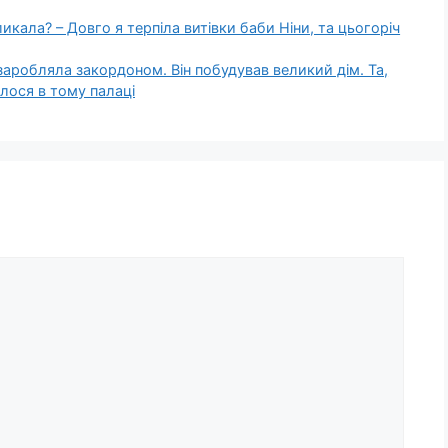
икала? – Довго я терпіла витівки баби Ніни, та цьогоріч
 заробляла закордоном. Він побудував великий дім. Та,
лося в тому палаці