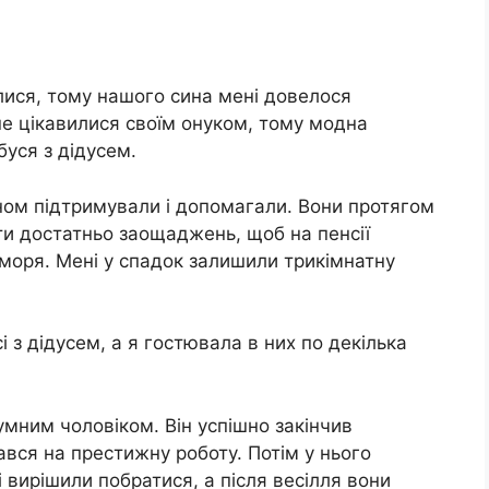
лися, тому нашого сина мені довелося
не цікавилися своїм онуком, тому модна
буся з дідусем.
ином підтримували і допомагали. Вони протягом
ти достатньо заощаджень, щоб на пенсії
 моря. Мені у спадок залишили трикімнатну
сі з дідусем, а я гостювала в них по декілька
умним чоловіком. Він успішно закінчив
ався на престижну роботу. Потім у нього
 вирішили побратися, а після весілля вони