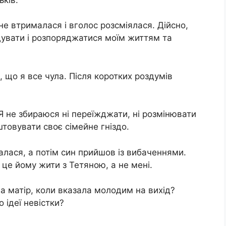
не втрималася і вголос розсміялася. Дійсно,
увати і розпоряджатися моїм життям та
, що я все чула. Після коротких роздумів
Я не збираюся ні переїжджати, ні розмінювати
товувати своє сімейне гніздо.
валася, а потім син прийшов із вибаченнями.
 це йому жити з Тетяною, а не мені.
а матір, коли вказала молодим на вихід?
 ідеї невістки?