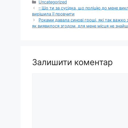
Категорії
Uncategorized
– Що ти за сусідка, що поліцію до мене викл
вирішила її провчити
Роками давала синові гроші, які так важко
як виявилося згодом, для мене місця не знайш
Залишити коментар
Коментар