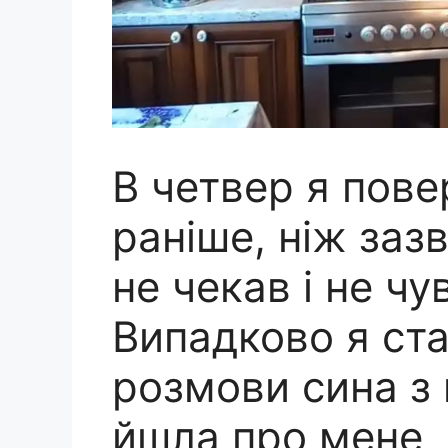
В четвер я пове
раніше, ніж заз
не чекав і не чу
Випадково я ст
розмови сина з
йшла про мене