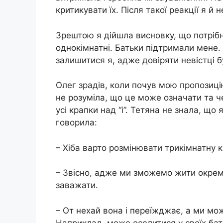
критикувати їх. Після такої реакції я й 
Зрештою я дійшла висновку, що потрібн
однокімнатні. Батьки підтримали мене
залишитися я, адже довіряти невістці 
Олег зрадів, коли почув мою пропозиці
не розуміла, що це може означати та ч
усі крапки над “і”. Тетяна не знала, щ
говорила:
– Хіба варто розмінювати трикімнатну к
– Звісно, адже ми зможемо жити окремо
заважати.
– От нехай вона і переїжджає, а ми мож
Наприклад, може оселитися у своїх бат