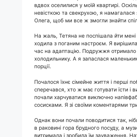
вдвох оселилися у моїй квартирі. Оскіл
невісткою та свекрухою, я намагалася
Олега, щоб ми все ж змогли знайти спі
На жаль, Тетяна не поспішала йти мені 
ходила з поганим настроєм. Я вирішила 
час на адаптацію. Подружжя отримало с
холодильнику. А я запаслася маленьким
порції.
Почалося їхнє сімейне життя і перші п
сперечався, хто ж має готувати їсти і в
почали харчуватися виключно напівфа
сосисками. Я зі своїми коментарями т
Однак вони почали поводитися так, ніби
в раковині гора брудного посуду, а муз
витримала і зробила їм зауваження. На