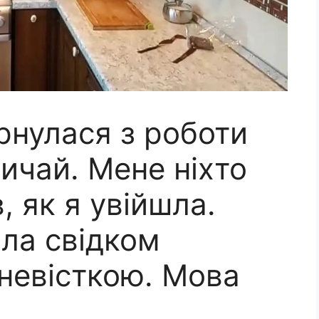
рнулася з роботи
вичай. Мене ніхто
в, як я увійшла.
ала свідком
 невісткою. Мова