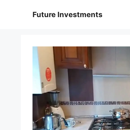
Перейти
до
Future Investments
вмісту