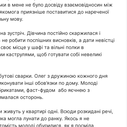
ьки в мене не було досвіду взаємовідносин між
 якомога приязніше поставитися до нареченої
льну мову.
на зустріч. Дівчина постійно скаржилася і
не робити поспішних висновків, а дати невістці
воє місце у шафі та вільні полки в
и каструлями, щоб готувати собі невеликі
обутові сварки. Олег з дружиною кожного дня
иконувати інші обов’язки по дому. Молоді
брикатами, фаст-фудом або яєчнею з
рималася осторонь.
 живуть у квартирі одні. Всюди розкидані речі,
ика могла лунати до ранку. Якось я не
томість молоді обурилися, як я посміла