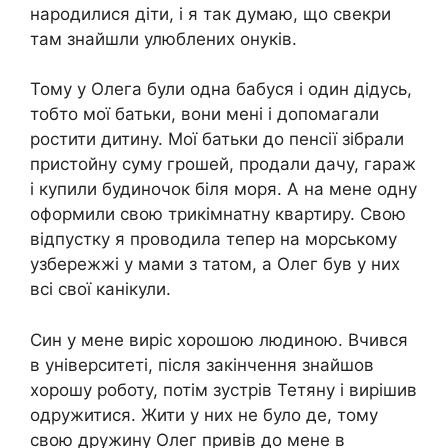
народилися діти, і я так думаю, що свекри
там знайшли улюблених онуків.
Тому у Олега були одна бабуся і один дідусь,
тобто мої батьки, вони мені і допомагали
ростити дитину. Мої батьки до пенсії зібрали
пристойну суму грошей, продали дачу, гараж
і купили будиночок біля моря. А на мене одну
оформили свою трикімнатну квартиру. Свою
відпустку я проводила тепер на морському
узбережжі у мами з татом, а Олег був у них
всі свої канікули.
Син у мене виріс хорошою людиною. Вчився
в університеті, після закінчення знайшов
хорошу роботу, потім зустрів Тетяну і вирішив
одружитися. Жити у них не було де, тому
свою дружину Олег привів до мене в