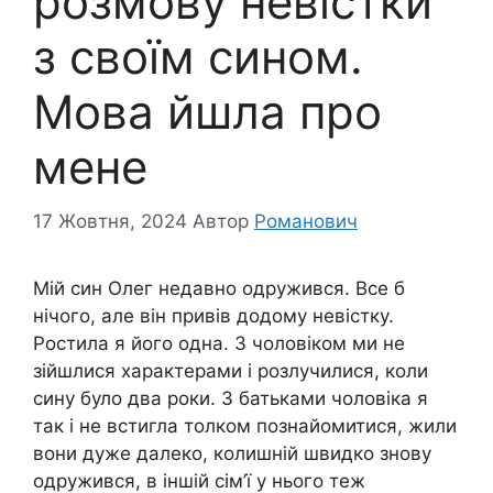
розмову невістки
з своїм сином.
Мова йшла про
мене
17 Жовтня, 2024
Автор
Романович
Мій син Олег недавно одружився. Все б
нічого, але він привів додому невістку.
Ростила я його одна. З чоловіком ми не
зійшлися характерами і розлучилися, коли
сину було два роки. З батьками чоловіка я
так і не встигла толком познайомитися, жили
вони дуже далеко, колишній швидко знову
одружився, в іншій сім’ї у нього теж