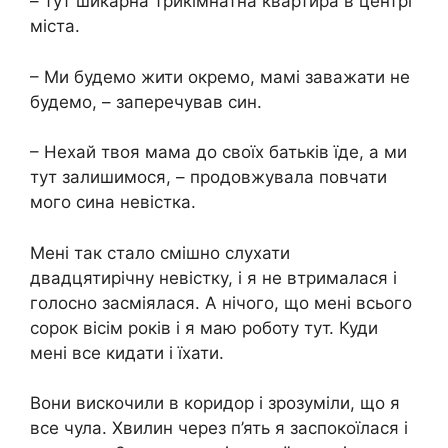
– тут шикарна трикімнатна квартира в центрі
міста.
– Ми будемо жити окремо, мамі заважати не
будемо, – заперечував син.
– Нехай твоя мама до своїх батьків їде, а ми
тут залишимося, – продовжувала повчати
мого сина невістка.
Мені так стало смішно слухати
двадцятирічну невістку, і я не втрималася і
голосно засміялася. А нічого, що мені всього
сорок вісім років і я маю роботу тут. Куди
мені все кидати і їхати.
Вони вискочили в коридор і зрозуміли, що я
все чула. Хвилин через п’ять я заспокоїлася і