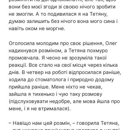
вони без моєї згоди зі своєю нічого зробити
не змогли. А то подивилася я на Тетяну,
думаю залишить без нічого вона мого сина і
навіть оком не моргне.
Оголосила молодим про своє рішення, Олег
надихнувся розміном, а Тетяна похмуро
промовчала. Я чесно не зрозуміла такої
реакції. Все стало на свої місця через кілька
днів. В четвер на роботі відпросилася раніше,
ходила до стоматолога і природно додому
прийшла раніше. Мене ніхто не чекав,
зайшла я тихенько і чую таку розмову
(підслуховувати недобре, але мова йшла про
мене, і я не втрималася).
– Навіщо нам цей розмін, – говорила Тетяна,