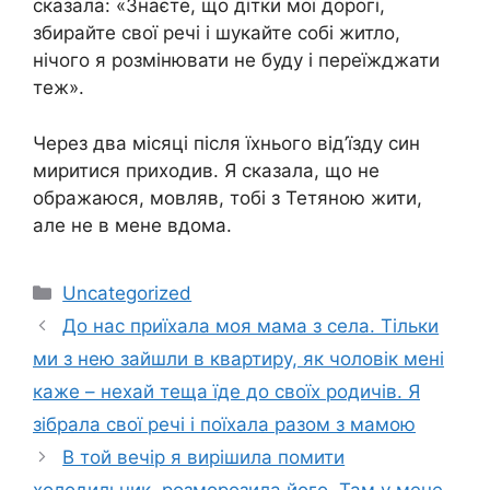
сказала: «Знаєте, що дітки мої дорогі,
збирайте свої речі і шукайте собі житло,
нічого я розмінювати не буду і переїжджати
теж».
Через два місяці після їхнього від’їзду син
миритися приходив. Я сказала, що не
ображаюся, мовляв, тобі з Тетяною жити,
але не в мене вдома.
Категорії
Uncategorized
До нас приїхала моя мама з села. Тільки
ми з нею зайшли в квартиру, як чоловік мені
каже – нехай теща їде до своїх родичів. Я
зібрала свої речі і поїхала разом з мамою
В той вечір я вирішила помити
холодильник, розморозила його. Там у мене