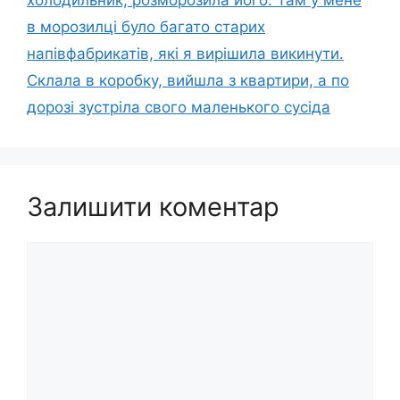
в морозилці було багато старих
напівфабрикатів, які я вирішила викинути.
Склала в коробку, вийшла з квартири, а по
дорозі зустріла свого маленького сусіда
Залишити коментар
Коментар