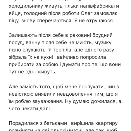
холодильнику живуть тільки напівфабрикати і
яйця, голодний після роботи Олег замовляє
піцу, знову сперечаються. Я не втручаюся.
Залишають після себе в раковині брудний
посуд, ванну після себе не миють, музику
пізно слухають. Я терпіла, але одного разу
зібрала їх на кухні і ввічливо попросила
прибирати за собою і думати про те, що вони
тут не одні живуть.
Але замість того, щоб мене послухати, син з
невісткою виявили невдоволення тим, що я
їм роблю зауваження. Ну думаю дожилася, а
чого чекати далі.
Порадилася з батьками і вирішила квартиру
розміняти на дві однокімнатні, але так, щоб