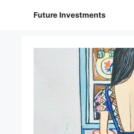
Перейти
до
Future Investments
вмісту