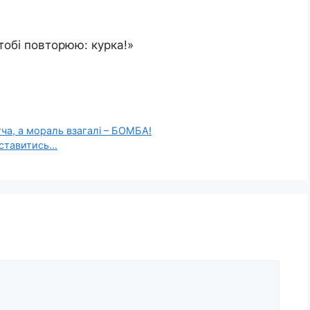
тобі повторюю: курка!»
ча, а мораль взагалі – БОМБА!
ь ставитись…