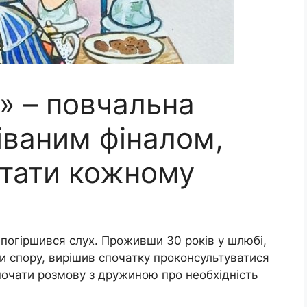
» – повчальна
діваним фіналом,
итати кожному
 погіршився слух. Проживши 30 років у шлюбі,
ти спору, вирішив спочатку проконсультуватися
 почати розмову з дружиною про необхідність