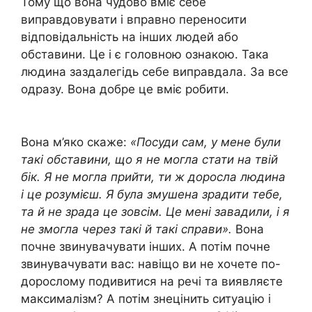
Тому що вона чудово вміє себе
виправдовувати і вправно переносити
відповідальність на інших людей або
обставини. Це і є головною ознакою. Така
людина заздалегідь себе виправдала. За все
одразу. Вона добре це вміє робити.
Вона м’яко скаже:
«Посуди сам, у мене були
такі обставини, що я не могла стати на твій
бік. Я не могла прийти, ти ж доросла людина
і це розумієш. Я була змушена зрадити тебе,
та й не зрада це зовсім. Це мені завадили, і я
не змогла через такі й такі справи».
Вона
почне звинувачувати інших. А потім почне
звинувачувати вас: навіщо ви не хочете по-
дорослому подивитися на речі та виявляєте
максималізм? А потім знецінить ситуацію і