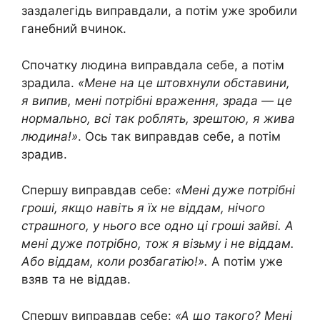
заздалегідь виправдали, а потім уже зробили
ганебний вчинок.
Спочатку людина виправдала себе, а потім
зрадила.
«Мене на це штовхнули обставини,
я випив, мені потрібні враження, зрада — це
нормально, всі так роблять, зрештою, я жива
людина!»
. Ось так виправдав себе, а потім
зрадив.
Спершу виправдав себе:
«Мені дуже потрібні
гроші, якщо навіть я їх не віддам, нічого
страшного, у нього все одно ці гроші зайві. А
мені дуже потрібно, тож я візьму і не віддам.
Або віддам, коли розбагатію!».
А потім уже
взяв та не віддав.
Спершу виправдав себе:
«А що такого? Мені