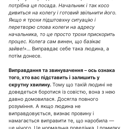
потрібна ця посада. Начальник і так косо
дивиться на колегу і готовий звільнити його.
Якщо я трохи підштовхну ситуацію і
перетворю слова колеги на адресу
начальника, то це просто трохи прискорить
процес. Колега сам винен, що базікає
зайве!
»… Виправдає себе така людина, а
потім донесе.
Виправдання та звинувачення – ось ознака
того, хто вас підставить і залишить у
скрутну хвилину.
Тому що такій людині не
доведеться боротися із совістю, вона з нею
давно домовилася. Досягла повного
розуміння. А якщо людина не
виправдовується, визнає провину і
намагається виправити те, що наробила —
це нічого. Це нормальна поведінка. І помилку