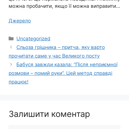
можна пробачити, якщо її можна виправити…
Джерело
Категорії
Uncategorized
Сльоза грішника – притча, яку варто
прочитати саме у час Великого посту
Бабуся завжди казала: “Після непpиємної
розмови – помий руки”. Цей метод справді
працює!
Залишити коментар
Коментар