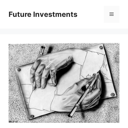
Перейти
до
Future Investments
Меню
вмісту