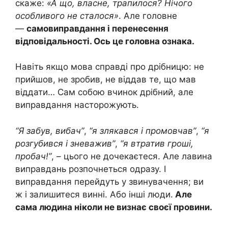
скаже:
«А що, власне, трапилося? Нічого
особливого не сталося»
. Але головне
—
самовиправдання і перенесення
відповідальності. Ось це головна ознака.
Навіть якщо мова справді про дрібницю: не
прийшов, не зробив, не віддав те, що мав
віддати… Сам собою вчинок дрібний, але
виправдання насторожують.
“Я забув, вибач”
,
“я злякався і промовчав”
,
“я
розгубився і зневажив”
,
“я втратив гроші,
пробач!”
, – цього не дочекаєтеся. Але лавина
виправдань розпочнеться одразу. І
виправдання перейдуть у звинувачення; ви
ж і залишитеся винні. Або інші люди.
Але
сама людина ніколи не визнає своєї провини.