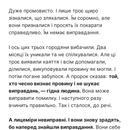
Дуже промовисто. І лише троє щиро
зізналися, що злякалися. Їм соромно, але
вони призналися і просять їх покарати
справедливо. Їм немає виправдання.
І ось цих трьох городяни вибачили. Два
місяці їх уникали та не спілкувалися. Але ці
троє виявили каяття і всім допомагали,
ділилися, викуповували провину як могли. І
потім погане забулося. А пророк сказав:
той,
хто чесно визнає провину і не шукає
виправдань, — гідна людина.
Вона може
виправити помилку. І наступного разу
вчинить правильно. Так і сталося, до речі.
А лицеміри невиправні. І вони знову зрадять,
бо наперед знайшли виправдання.
Вони себе