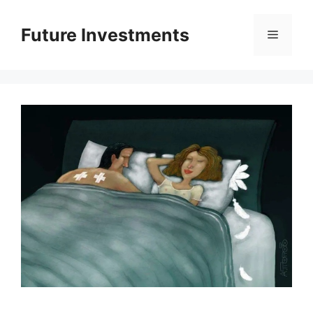
Перейти
до
Future Investments
Меню
вмісту