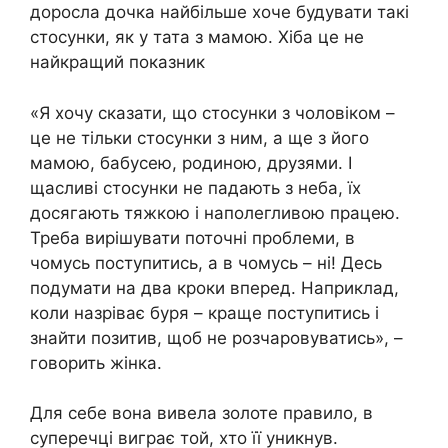
доросла дочка найбільше хоче будувати такі
стосунки, як у тата з мамою. Хіба це не
найкращий показник
«Я хочу сказати, що стосунки з чоловіком –
це не тільки стосунки з ним, а ще з його
мамою, бабусею, родиною, друзями. І
щасливі стосунки не падають з неба, їх
досягають тяжкою і наполегливою працею.
Треба вирішувати поточні проблеми, в
чомусь поступитись, а в чомусь – ні! Десь
подумати на два кроки вперед. Наприклад,
коли назріває буря – краще поступитись і
знайти позитив, щоб не розчаровуватись», –
говорить жінка.
Для себе вона вивела золоте правило, в
суперечці виграє той, хто її уникнув.