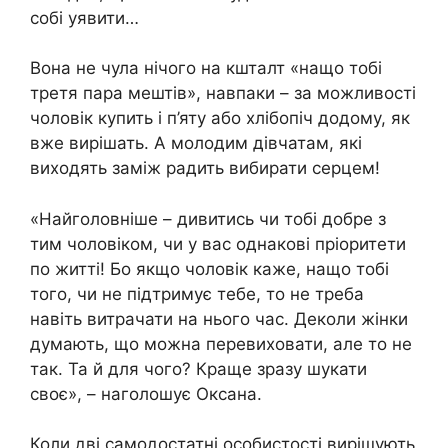
собі уявити…
Вона не чула нічого на кшталт «нащо тобі
третя пара мештів», навпаки – за можливості
чоловік купить і п’яту або хлібопіч додому, як
вже вирішать. А молодим дівчатам, які
виходять заміж радить вибирати серцем!
«Найголовніше – дивитись чи тобі добре з
тим чоловіком, чи у вас однакові пріоритети
по житті! Бо якщо чоловік каже, нащо тобі
того, чи не підтримує тебе, то не треба
навіть витрачати на нього час. Деколи жінки
думають, що можна перевиховати, але то не
так. Та й для чого? Краще зразу шукати
своє», – наголошує Оксана.
Коли дві самодостатні особистості вирішують