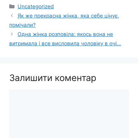
Категорії
Uncategorized
Як же прекрасна жінка, яка себе цінує,
помічали?
Одна жінка розповіла: якось вона не
витримала і все висловила чоловіку в очі…
Залишити коментар
Коментар