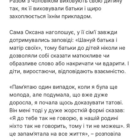
Разом з чоловіком виховують свою дитину
так, як її виховували батьки і щиро
захоплюється їхнім прикладом.
Сама Оксана наголошує, у її сім’ї завжди
дотримувались заповіді: «Шануй батька і
матір своїх», тому батьки до дітей ніколи не
дозволяли собі сказати матюкливе чи
образливе слово або накричати чи вдарити. І
діти, виростаючи, відповідають взаємністю.
«Пам’ятаю один випадок, коли я була ще
молода, але подумала, що вже дуже
доросла, я почала щось доказувати татові.
Він мені тоді у дуже жорсткій формі сказав:
«Я до тебе так не говорю, в нашій родині
ніхто так не говорить, тому і ти не можеш». Я
це запам’ятала на все життя», – розповіла