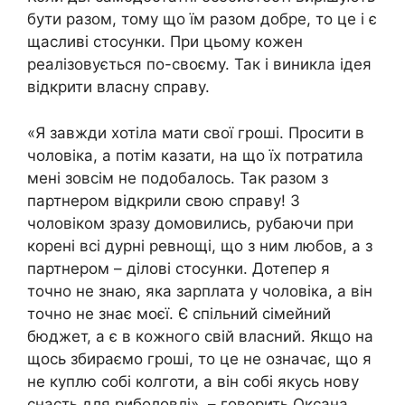
бути разом, тому що їм разом добре, то це і є
щасливі стосунки. При цьому кожен
реалізовується по-своєму. Так і виникла ідея
відкрити власну справу.
«Я завжди хотіла мати свої гроші. Просити в
чоловіка, а потім казати, на що їх потратила
мені зовсім не подобалось. Так разом з
партнером відкрили свою справу! З
чоловіком зразу домовились, рубаючи при
корені всі дурні ревнощі, що з ним любов, а з
партнером – ділові стосунки. Дотепер я
точно не знаю, яка зарплата у чоловіка, а він
точно не знає моєї. Є спільний сімейний
бюджет, а є в кожного свій власний. Якщо на
щось збираємо гроші, то це не означає, що я
не куплю собі колготи, а він собі якусь нову
снасть для риболовлі», – говорить Оксана,