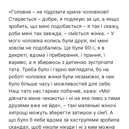
«Головне – не підрізати крила чоловікові!
Старається – добре, я подякую за це, а якщо
зробить, що мені подобається – я так і скажу,
роби мені так завжди, – сміється жінка. – У
мого чоловіка колись були друзі, які мені
зовсім не подобались. Це були 90-і, я в
декреті, вдома і прибирання, і прання, і
вариво, а я збираюсь з дитиною зустрічати
тата. Треба було і гарно виглядати, бо на
роботі чоловіка жінки були незаміжні, в них
було більше часу і можливостей для себе.
Наш тато нас гарних побачив, каже: «Мої
дівчата мене чекають» і ні на яке пиво з тими
друзями вже не йде», – такі маленькі жіночі
хитрощі можуть зберегти затишок у сім’ї. А
що було б якби вдома за каструлями зробила
скандал, щоб ніколи нікуди і ні з ким можна