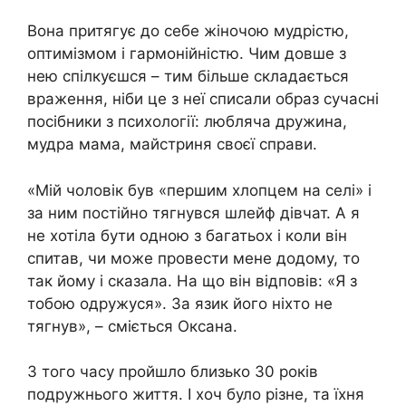
Вона притягує до себе жіночою мудрістю,
оптимізмом і гармонійністю. Чим довше з
нею спілкуєшся – тим більше складається
враження, ніби це з неї списали образ сучасні
посібники з психології: любляча дружина,
мудра мама, майстриня своєї справи.
«Мій чоловік був «першим хлопцем на селі» і
за ним постійно тягнувся шлейф дівчат. А я
не хотіла бути одною з багатьох і коли він
спитав, чи може провести мене додому, то
так йому і сказала. На що він відповів: «Я з
тобою одружуся». За язик його ніхто не
тягнув», – сміється Оксана.
З того часу пройшло близько 30 років
подружнього життя. І хоч було різне, та їхня