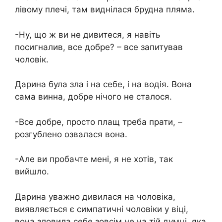
лівому плечі, там виднілася брудна пляма.
-Ну, що ж ви не дивитеся, я навіть
посигналив, все добре? – все запитував
чоловік.
Дарина була зла і на себе, і на водія. Вона
сама винна, добре нічого не сталося.
-Все добре, просто плащ треба прати, –
розгублено озвалася вона.
-Але ви пробачте мені, я не хотів, так
вийшло.
Дарина уважно дивилася на чоловіка,
виявляється є симпатичні чоловіки у віці,
вона зловила себе зовсім не на тій думці, яка