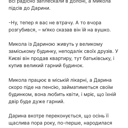
Всі радісно заплескали в долоні, а Микола
підсів до Дарини.
-Ну, тепер я вас не втрачу. А то вчора
розгубився, – м’яко сказав він їй на вушко.
Микола із Дариною живуть у великому
заміському будинку, неподалік своїх друзів. У
Києві він продав квартиру, тут батьківську, і
купив великий гарний будинок.
Микола працює в міській лікарні, а Дарина
скоро піде на пенсію, займатиметься своїм
будинком, вона любить квіти, і мріє, що їхній
двір буде дуже гарний.
Дарина вкотре переконується, що осінь її
щаслива пора року, по-перше, народилася