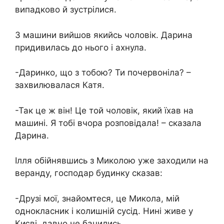
випадково й зустрілися.
З машини вийшов якийсь чоловік. Дарина
придивилась до нього і ахнула.
-Даринко, що з тобою? Ти почервоніла? –
захвилювалася Катя.
-Так це ж він! Це той чоловік, який їхав на
машині. Я тобі вчора розповідала! – сказала
Дарина.
Ілля обійнявшись з Миколою уже заходили на
веранду, господар будинку сказав:
-Друзі мої, знайомтеся, це Микола, мій
однокласник і колишній сусід. Нині живе у
Києві, давно не бачились.