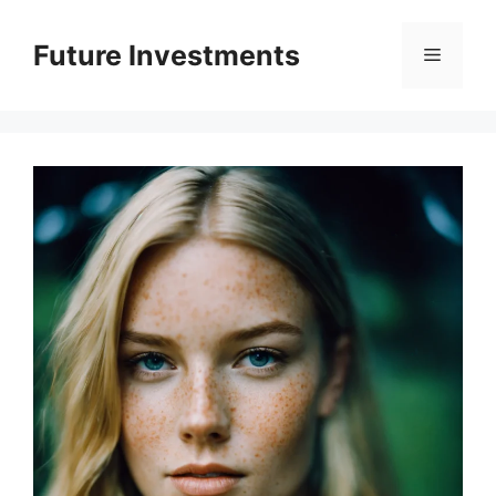
Перейти
до
Future Investments
Меню
вмісту