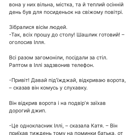
вона у них вільна, містка, та й теплий осінній
день був для посиденьок на свіжому повітрі.
Зібралися вісім людей.
-Так, всіх прошу до столу! Шашлик готовий! –
оголосив Ілля.
Всі разом загомоніли, посідали за стіл.
Раптом в Іллі задзвонив телефон.
-Привіт! Давай під’їжджай, відкриваю ворота,
– сказав він комусь у слухавку.
Він відкрив ворота і на подвірʼя заїхав
дорогий джип.
-Це однокласник Іллі, – сказала Катя. – Він
приїхав тиждень тому на поминки батька, от