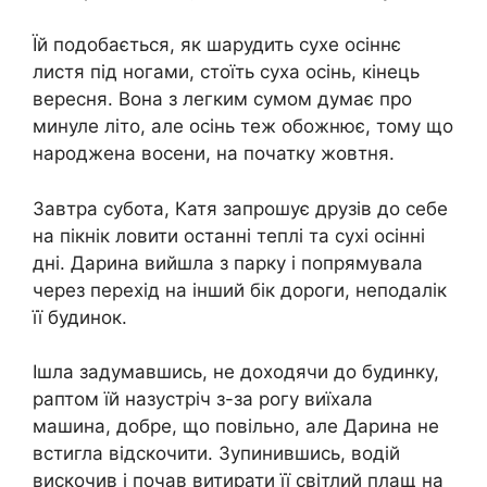
Їй подобається, як шарудить сухе осіннє
листя під ногами, стоїть суха осінь, кінець
вересня. Вона з легким сумом думає про
минуле літо, але осінь теж обожнює, тому що
народжена восени, на початку жовтня.
Завтра субота, Катя запрошує друзів до себе
на пікнік ловити останні теплі та сухі осінні
дні. Дарина вийшла з парку і попрямувала
через перехід на інший бік дороги, неподалік
її будинок.
Ішла задумавшись, не доходячи до будинку,
раптом їй назустріч з-за рогу виїхала
машина, добре, що повільно, але Дарина не
встигла відскочити. Зупинившись, водій
вискочив і почав витирати її світлий плащ на