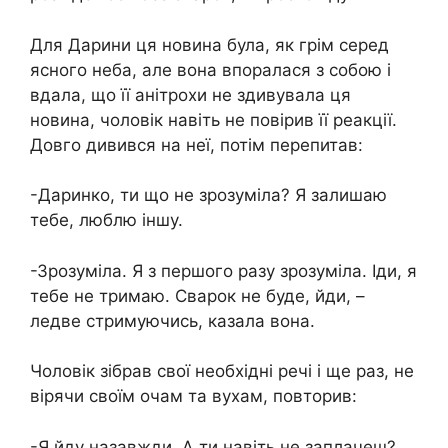
Для Дарини ця новина була, як грім серед
ясного неба, але вона впоралася з собою і
вдала, що її анітрохи не здивувала ця
новина, чоловік навіть не повірив її реакції.
Довго дивився на неї, потім перепитав:
-Даринко, ти що не зрозуміла? Я залишаю
тебе, люблю іншу.
-Зрозуміла. Я з першого разу зрозуміла. Іди, я
тебе не тримаю. Сварок не буде, йди, –
ледве стримуючись, казала вона.
Чоловік зібрав свої необхідні речі і ще раз, не
вірячи своїм очам та вухам, повторив:
-Я йду назавжди. А ти навіть не заплачеш?