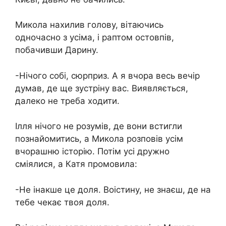
Микола нахилив голову, вітаючись
одночасно з усіма, і раптом остовпів,
побачивши Дарину.
-Нічого собі, сюрприз. А я вчора весь вечір
думав, де ще зустріну вас. Виявляється,
далеко не треба ходити.
Ілля нічого не розумів, де вони встигли
познайомитись, а Микола розповів усім
вчорашню історію. Потім усі дружно
сміялися, а Катя промовила:
-Не інакше це доля. Воістину, не знаєш, де на
тебе чекає твоя доля.