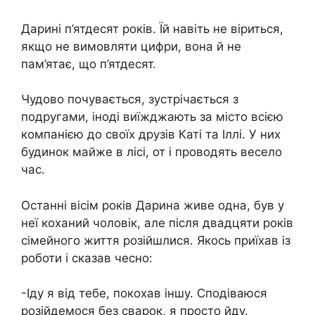
Дарині п’ятдесят років. Їй навіть не віриться,
якщо не вимовляти цифри, вона й не
пам’ятає, що п’ятдесят.
Чудово почувається, зустрічається з
подругами, іноді виїжджають за місто всією
компанією до своїх друзів Каті та Іллі. У них
будинок майже в лісі, от і проводять весело
час.
Останні вісім років Дарина живе одна, був у
неї коханий чоловік, але після двадцяти років
сімейного життя розійшлися. Якось приїхав із
роботи і сказав чесно:
-Іду я від тебе, покохав іншу. Сподіваюся
розійдемося без сварок, я просто йду.