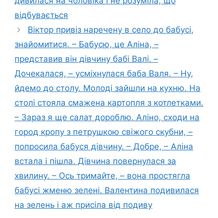
дивилася на чоловіка і не розуміла, що
відбувається
Віктор привіз наречену в село до бабусі,
знайомитися. – Бабусю, це Аліна, –
представив він дівчину бабі Валі. –
Дочекалася, – усміхнулася баба Валя. – Ну,
йдемо до столу. Молоді зайшли на кухню. На
столі стояла смажена картопля з котлетками.
– Зараз я ще салат дороблю. Аліно, сходи на
город кропу з петрушкою свіжого скубни, –
попросила бабуся дівчину. – Добре, – Аліна
встала і пішла. Дівчина повернулася за
хвилину. – Ось тримайте, – вона простягла
бабусі жменю зелені. Валентина подивилася
на зелень і аж присіла від подиву