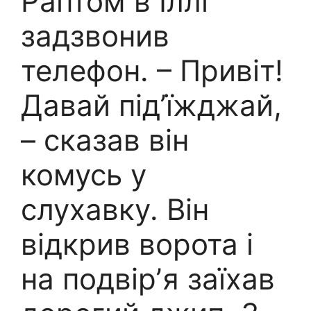
Раптом в Іллі
задзвонив
телефон. – Привіт!
Давай під’їжджай,
– сказав він
комусь у
слухавку. Він
відкрив ворота і
на подвірʼя заїхав