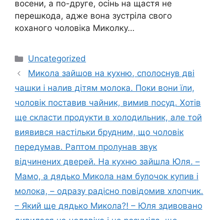
восени, а по-друге, осінь на щастя не
перешкода, адже вона зустріла свого
коханого чоловіка Миколку…
Категорії
Uncategorized
Микола зайшов на кухню, сполоснув дві
чашки і налив дітям молока. Поки вони їли,
чоловік поставив чайник, вимив посуд. Хотів
ще скласти продукти в холодильник, але той
виявився настільки брудним, що чоловік
передумав. Раптом пролунав звук
відчинених дверей. На кухню зайшла Юля. –
Мамо, а дядько Микола нам булочок купив і
молока, – одразу радісно повідомив хлопчик.
– Який ще дядько Микола?! – Юля здивовано