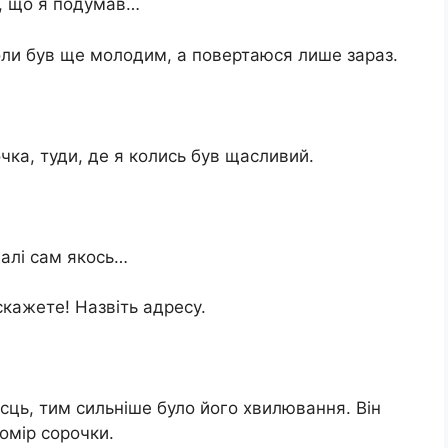
и, що я подумав…
коли був ще молодим, а повертаюся лише зараз.
очка, туди, де я колись був щасливий.
далі сам якось…
 скажете! Назвіть адресу.
ісць, тим сильніше було його хвилювання. Він
омір сорочки.