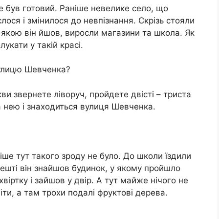
е був готовий. Раніше невелике село, що
лося і змінилося до невпізнання. Скрізь стояли
, якою він йшов, виросли магазини та школа. Як
лукати у такій красі.
 вулицю Шевченка?
кви звернете ліворуч, пройдете двісті – триста
а нею і знаходиться вулиця Шевченка.
іше тут такого зроду не було. До школи їздили
решті він знайшов будинок, у якому пройшло
хвіртку і зайшов у двір. А тут майже нічого не
іти, а там трохи подалі фруктові дерева.