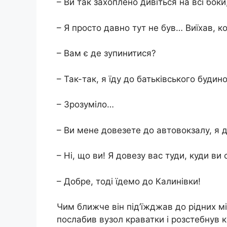
– Ви так захоплено дивіться на всі бок
– Я просто давно тут не був… Виїхав, 
– Вам є де зупинитися?
– Так-так, я їду до батьківського будин
– Зрозуміло…
– Ви мене довезете до автовокзалу, я 
– Ні, що ви! Я довезу вас туди, куди ви
– Добре, тоді їдемо до Калинівки!
Чим ближче він під’їжджав до рідних м
послабив вузол краватки і розстебнув к