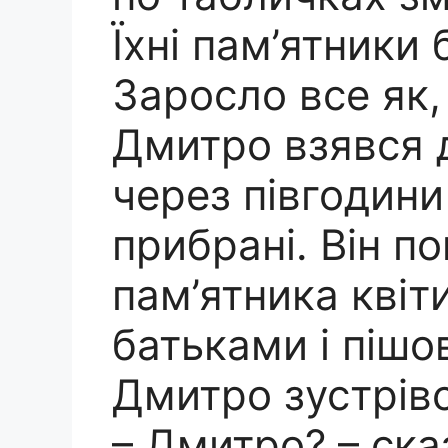
Їхні пам’ятники 
Заросло все як, 
Дмитро взявся д
через півгодини
прибрані. Він по
пам’ятника квіт
батьками і пішов
Дмитро зустрівс
– Дмитро? – ска