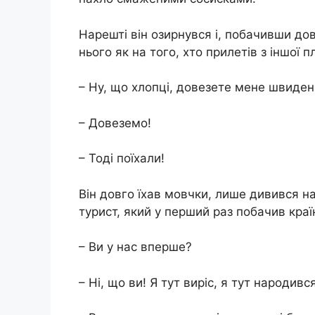
Нарешті він озирнувся і, побачивши дов
нього як на того, хто прилетів з іншої п
– Ну, що хлопці, довезете мене швиден
– Довеземо!
– Тоді поїхали!
Він довго їхав мовчки, лише дивився на
турист, який у перший раз побачив краї
– Ви у нас вперше?
– Ні, що ви! Я тут виріс, я тут народився