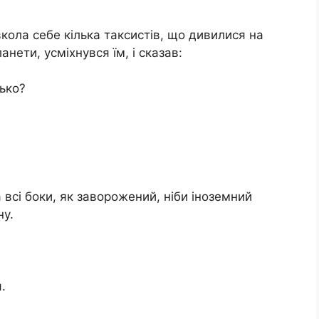
кола себе кілька таксистів, що дивилися на
ланети, усміхнувся їм, і сказав:
ько?
 всі боки, як заворожений, ніби іноземний
ну.
.