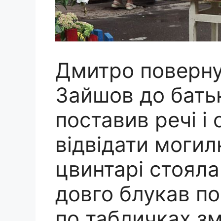
Дмитро повернув
Зайшов до батьк
поставив речі і
відвідати могил
цвинтарі стоял
довго блукав по 
по табличках зм