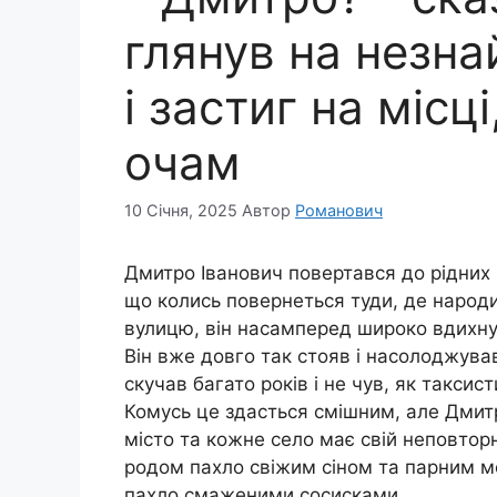
глянув на незн
і застиг на місц
очам
10 Січня, 2025
Автор
Романович
Дмитро Іванович повертався до рідних кр
що колись повернеться туди, де народив
вулицю, він насамперед широко вдихнув
Він вже довго так стояв і насолоджува
скучав багато років і не чув, як такси
Комусь це здасться смішним, але Дмит
місто та кожне село має свій неповторн
родом пахло свіжим сіном та парним мол
пахло смаженими сосисками.