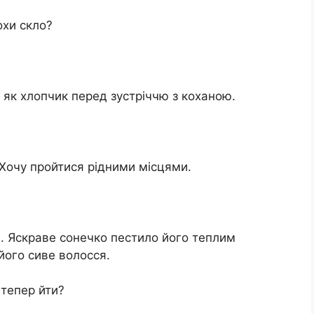
охи скло?
 як хлопчик перед зустріччю з коханою.
м. Хочу пройтися рідними місцями.
 Яскраве сонечко пестило його теплим
його сиве волосся.
 тепер йти?