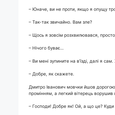
– Юначе, ви не проти, якщо я опущу тр
– Так-так звичайно. Вам зле?
– Щось я зовсім розхвилювався, просто
– Нічого буває…
– Ви мені зупините на в’їзді, далі я са
– Добре, як скажете.
Дмитро Іванович мовчки йшов дорогою.
промінням, а легкий вітерець ворушив 
– Господи! Добре як! Ой, а що це? Куди