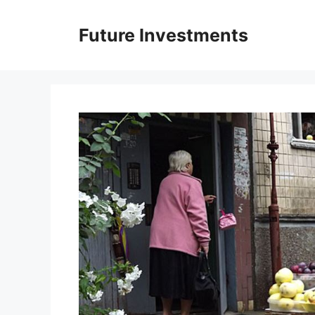
Перейти
до
Future Investments
вмісту