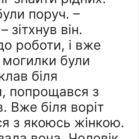
були поруч. –
– зітхнув він.
о роботи, і вже
 могилки були
клав біля
и, попрощався з
. Вже біля воріт
я з якоюсь жінкою.
зала вона. Чоловік