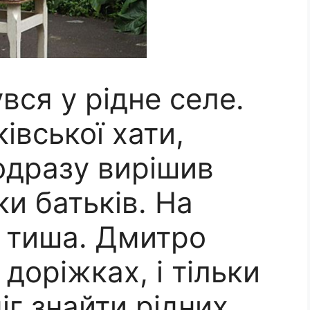
ся у рідне селе.
івської хати,
 одразу вирішив
ки батьків. На
а тиша. Дмитро
доріжках, і тільки
іг знайти рідних.