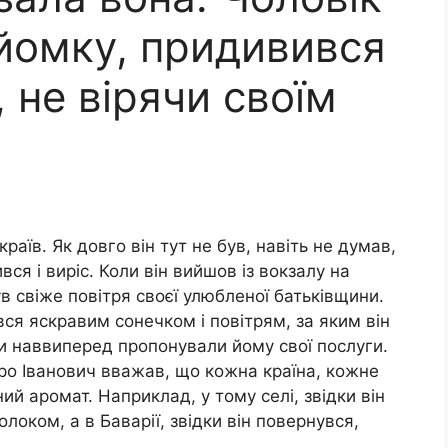
айомку, придивився
і, не вірячи своїм
аїв. Як довго він тут не був, навіть не думав,
ся і виріс. Коли він вийшов із вокзалу на
 свіже повітря своєї улюбленої батьківщини.
вся яскравим сонечком і повітрям, за яким він
сти наввиперед пропонували йому свої послуги.
ро Іванович вважав, що кожна країна, кожне
ий аромат. Наприклад, у тому селі, звідки він
оком, а в Баварії, звідки він повернувся,