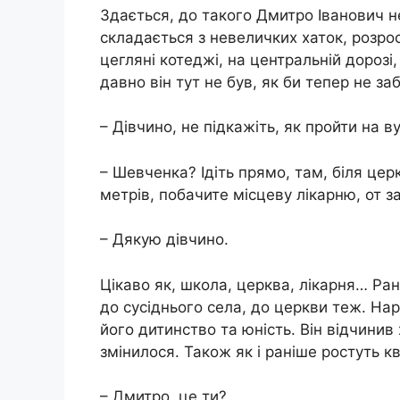
Здається, до такого Дмитро Іванович н
складається з невеличких хаток, розрос
цегляні котеджі, на центральній дорозі
давно він тут не був, як би тепер не заб
– Дівчино, не підкажіть, як пройти на
– Шевченка? Ідіть прямо, там, біля цер
метрів, побачите місцеву лікарню, от з
– Дякую дівчино.
Цікаво як, школа, церква, лікарня… Ран
до сусіднього села, до церкви теж. На
його дитинство та юність. Він відчинив 
змінилося. Також як і раніше ростуть кв
– Дмитро, це ти?