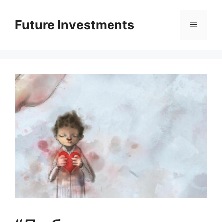
Перейти
до
Future Investments
Меню
вмісту