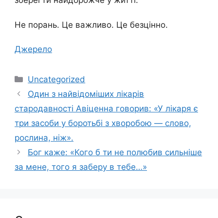
зберегти найдорожче у житті.
Не порань. Це важливо. Це безцінно.
Джерело
Категорії
Uncategorized
Один з найвідоміших лікарів
стародавності Авіценна говорив: «У лікаря є
три засоби у боротьбі з хворобою — слово,
рослина, ніж».
Бог каже: «Кого б ти не полюбив сильніше
за мене, того я заберу в тебе…»