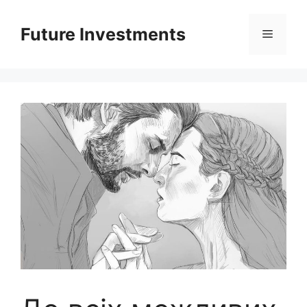
Перейти
до
Future Investments
Меню
вмісту