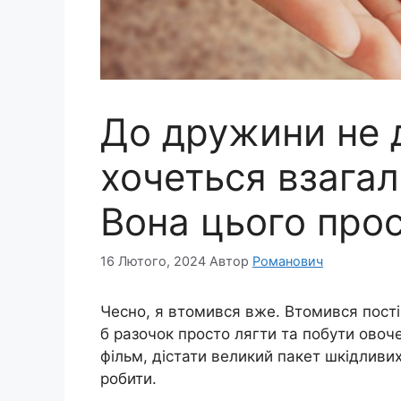
До дружини не 
хочеться взагалі
Вона цього про
16 Лютого, 2024
Автор
Романович
Чесно, я втомився вже. Втомився пості
б разочок просто лягти та побути ово
фільм, дістати великий пакет шкідливих 
робити.