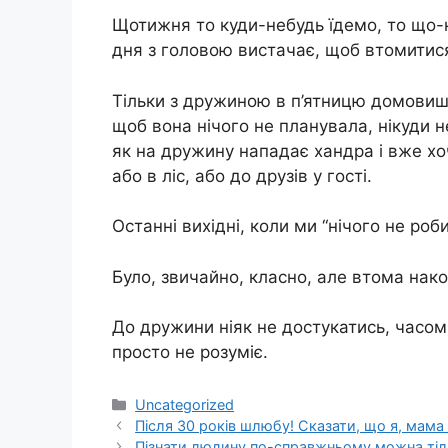
Щотижня то куди-небудь їдемо, то що-
дня з головою вистачає, щоб втомитис
Тільки з дружиною в п’ятницю домовишс
щоб вона нічого не планувала, нікуди н
як на дружину нападає хандра і вже хо
або в ліс, або до друзів у гості.
Останні вихідні, коли ми “нічого не роби
Було, звичайно, класно, але втома нак
До дружини ніяк не достукатись, часом 
просто не розуміє.
Категорії
Uncategorized
Після 30 років шлюбу! Сказати, що я, мама і
Пізнати людину по-справжньому можна тіль