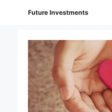
Перейти
до
Future Investments
вмісту