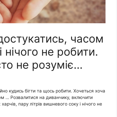
достукатись, часом
 нічого не робити.
сто не розуміє…
йно кудись бігти та щось робити. Хочеться хоча
чем … Розвалитися на диванчику, включити
харчів, пару літрів вишневого соку і нічого не