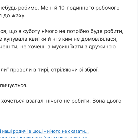
небудь робимо. Мені й 10-годинного робочого
я до жаху.
я, що в суботу нічого не потрібно буде робити,
е купувала квитки й ні з ким не домовлялася,
чеш ти, не хочеш, а мусиш їхати з дружиною
ли” провели в тирі, стріляючи зі зброї.
опичується.
хочеться взагалі нічого не робити. Вона цього
 наші родичі в шоці – нічого не сказати…
ки тоді, коли вона йде з нашого життя…