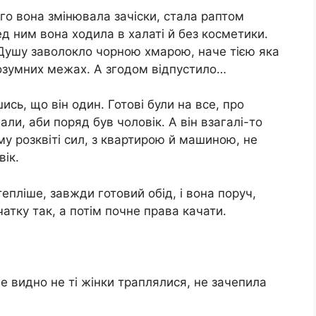
го вона змінювала зачіски, стала раптом
ед ним вона ходила в халаті й без косметики.
. Душу заволокло чорною хмарою, наче тією яка
розумних межах. А згодом відпустило…
ись, що він один. Готові були на все, про
али, аби поряд був чоловік. А він взагалі-то
му розквіті сил, з квартирою й машиною, не
вік.
тепліше, завжди готовий обід, і вона поруч,
очатку так, а потім почне права качати.
ле видно не ті жінки траплялися, не зачепила