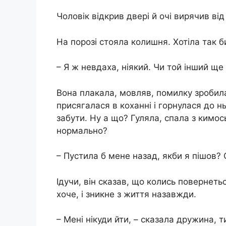
Чоловік відкрив двері й очі вирячив ві
На порозі стояла колишня. Хотіла так б
– Я ж невдаха, ніякий. Чи той інший ще
Вона плакала, мовляв, помилку зробил
присягалася в коханні і горнулася до нь
забути. Ну а що? Гуляла, спала з кимос
нормально?
– Пустила б мене назад, якби я пішов?
Ідучи, він сказав, що колись повернеть
хоче, і зникне з життя назавжди.
– Мені нікуди йти, – сказала дружина, 