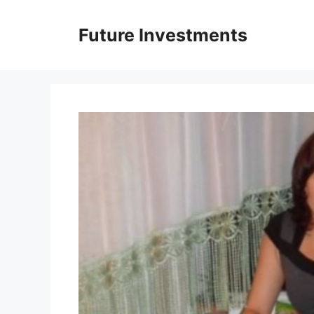
Перейти
до
Future Investments
вмісту