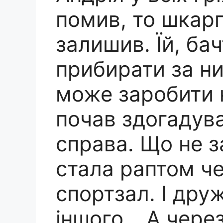
помив, то шкар
залишив. Їй, ба
прибирати за ним
може заробити 
почав здогадув
справа. Що не з
стала раптом че
спортзал. І дру
іншого… А через