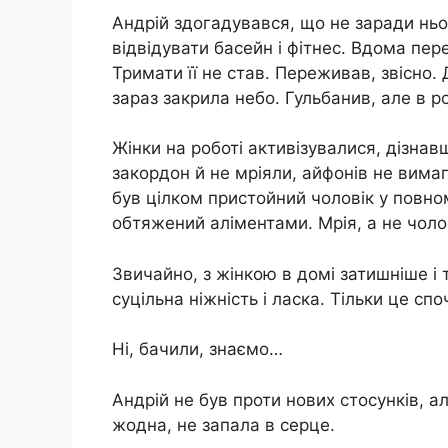
Андрій здогадувався, що не заради ньо
відвідувати басейн і фітнес. Вдома пер
Тримати її не став. Переживав, звісно
зараз закрила небо. Гульбанив, але в 
Жінки на роботі активізувалися, дізнавш
закордон й не мріяли, айфонів не вимаг
був цілком пристойний чоловік у повно
обтяжений аліментами. Мрія, а не чоло
Звичайно, з жінкою в домі затишніше і 
суцільна ніжність і ласка. Тільки це сп
Ні, бачили, знаємо…
Андрій не був проти нових стосунків, а
жодна, не запала в серце.