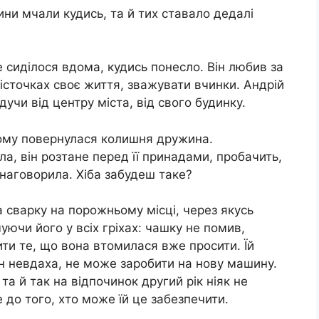
ни мчали кудись, та й тих ставало дедалі
е сиділося вдома, кудись понесло. Він любив за
істочках своє життя, зважувати вчинки. Андрій
дучи від центру міста, від свого будинку.
 тому повернулася колишня дружина.
а, він розтане перед її принадами, пробачить,
 наговорила. Хіба забудеш таке?
 сварку на порожньому місці, через якусь
ючи його у всіх гріхах: чашку не помив,
ти те, що вона втомилася вже просити. Їй
ін невдаха, не може заробити на нову машину.
та й так на відпочинок другий рік ніяк не
 до того, хто може їй це забезпечити.