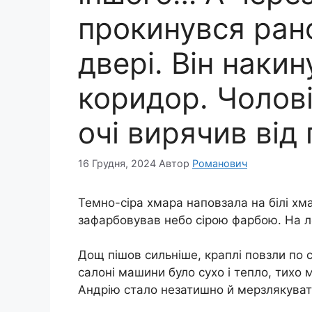
прокинувся рано
двері. Він накин
коридор. Чолові
очі вирячив від
16 Грудня, 2024
Автор
Романович
Темно-сіра хмара наповзала на білі х
зафарбовував небо сірою фарбою. На ло
Дощ пішов сильніше, краплі повзли по с
салоні машини було сухо і тепло, тихо 
Андрію стало незатишно й мерзлякуват