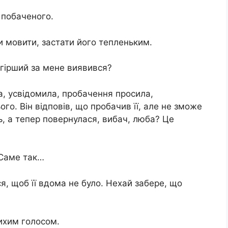
д побаченого.
и мовити, застати його тепленьким.
 гірший за мене виявився?
а, усвідомила, пробачення просила,
ого. Він відповів, що пробачив її, але не зможе
ь, а тепер повернулася, вибач, люба? Це
 Саме так…
ся, щоб її вдома не було. Нехай забере, що
тихим голосом.