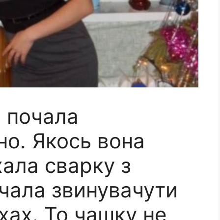
 почала
но. Якось вона
ала сварку з
очала звинувачути
іхах. То чашку не