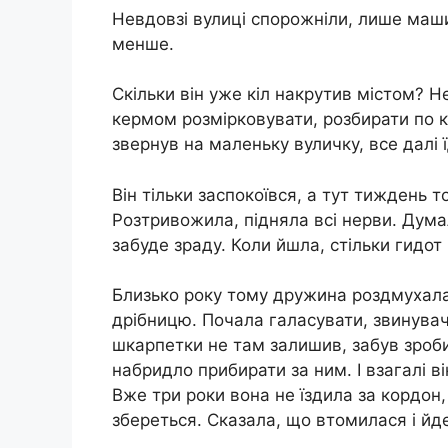
Невдовзі вулиці спорожніли, лише маши
менше.
Скільки він уже кіл накрутив містом? Н
кермом розмірковувати, розбирати по к
звернув на маленьку вуличку, все далі ї
Він тільки заспокоївся, а тут тиждень
Розтривожила, підняла всі нерви. Думал
забуде зраду. Коли йшла, стільки гидот
Близько року тому дружина роздмухала
дрібницю. Почала галасувати, звинувачу
шкарпетки не там залишив, забув зроби
набридло прибирати за ним. І взагалі в
Вже три роки вона не їздила за кордон, 
збереться. Сказала, що втомилася і йде