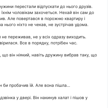
ужини перестали відпускати до нього друзів.
і їхнім чоловікам захочеться. Нехай він сам до
бив. Але повертався в порожню квартиру і
а нього ніхто не чекав, не зустрічав удома.
й не переживав, не у всіх одразу виходить.
ірилася. Все в порядку, потрібен час.
, що він ніякий, навіть дружину вибрав таку, що
ін би пробачив їй. Але вона пішла…
дзвінка у двері. Він накинув халат і пішов у