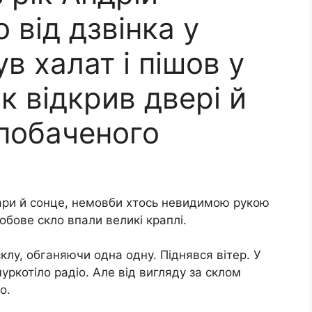
 від дзвінка у
ув халат і пішов у
к відкрив двері й
 побаченого
мари й сонце, немовби хтось невидимою рукою
бове скло впали великі краплі.
клу, обганяючи одна одну. Піднявся вітер. У
муркотіло радіо. Але від вигляду за склом
о.