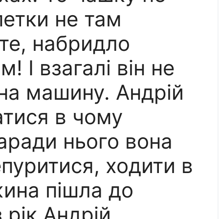
петки не там
чте, набридло
! І взагалі він не
на машину. Андрій
атися в чому
аради нього вона
пуритися, ходити в
жина пішла до
 рік Андрій