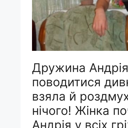
Дружина Андрія
поводитися див
взяла й роздмух
нічого! Жінка п
Андрія у всіх гр