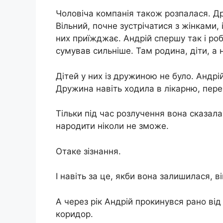
Чоловіча компанія також розпалася. Др
Вільний, почне зустрічатися з жінками, 
них приїжджає. Андрій спершу так і ро
сумував сильніше. Там родина, діти, а н
Дітей у них із дружиною не було. Андрі
Дружина навіть ходила в лікарню, перев
Тільки під час розлучення вона сказала
народити ніколи не зможе.
Отаке зізнання.
І навіть за це, якби вона залишилася, в
А через рік Андрій прокинувся рано від 
коридор.