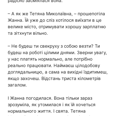
радісно засміялася вона.
– А як же Тетяна Миколаївна, – прошепотіла
Жанна. Їй уже до сліз хотілося виїхати в це
велике місто, отримувати хорошу зарплатню
та зітхнути вільно.
– Не будеш ти свекруху з собою везти? Ти
будеш на роботі цілими днями. Зверни увагу,
у нас платять нормально, але потрібно
реально працювати. Наймаєш цілодобову
доглядальницю, а сама на вихідні їздитимеш,
якщо захочеш. Відстань триста кілометрів
загалом.
І Жанна погодилася. Вона тільки зараз
зрозуміла, як утомилася і як їй хочеться
нормального життя. І свята. Тетяна