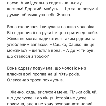
пасує. А як ідеально сидить на ньому
костюм! Дорогий, мабуть…. Що за не розумні
думки, обсмикнула себе Жанна.
Вона схопилася і кинулася на шию чоловіка.
Він підхопив її на руки і міцно притис до себе.
Жінка не могла надихатися таким рідним та
улюбленим запахом. – Сашко, Сашко, як це
можливо? – шепотіла вона. – А де ж ти був,
що сталося з тобою?
Вона одразу подумала, що чоловік не з
власної волі пропав на ці п’ять років.
Олександр трохи похмурнів.
– Жанно, сядь, вислухай мене. Тільки обіцяй,
що дослухаєш до кінця. Історія не дуже
приємна, але я не хочу розпочинати новий