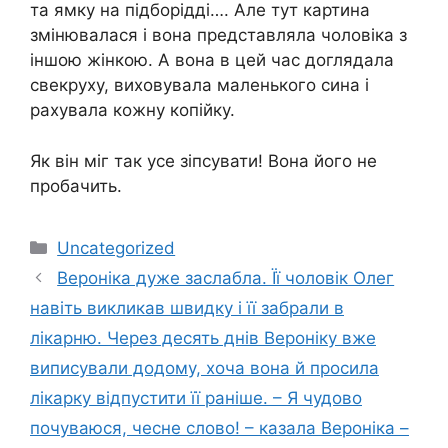
та ямку на підборідді…. Але тут картина
змінювалася і вона представляла чоловіка з
іншою жінкою. А вона в цей час доглядала
свекруху, виховувала маленького сина і
рахувала кожну копійку.
Як він міг так усе зіпсувати! Вона його не
пробачить.
Категорії
Uncategorized
Вероніка дуже заслабла. Її чоловік Олег
навіть викликав швидку і її забрали в
лікарню. Через десять днів Вероніку вже
виписували додому, хоча вона й просила
лікарку відпустити її раніше. – Я чудово
почуваюся, чесне слово! – казала Вероніка –