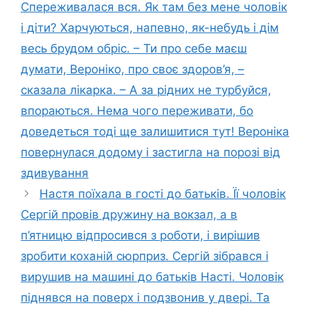
Спереживалася вся. Як там без мене чоловік
і діти? Харчуються, напевно, як-небудь і дім
весь брудом обріс. – Ти про себе маєш
думати, Вероніко, про своє здоров’я, –
сказала лікарка. – А за рідних не турбуйся,
впораються. Нема чого переживати, бо
доведеться тоді ще залишитися тут! Вероніка
повернулася додому і застигла на порозі від
здивування
Настя поїхала в гості до батьків. Її чоловік
Сергій провів дружину на вокзал, а в
п’ятницю відпросився з роботи, і вирішив
зробити коханій сюрприз. Сергій зібрався і
вирушив на машині до батьків Насті. Чоловік
піднявся на поверх і подзвонив у двері. Та