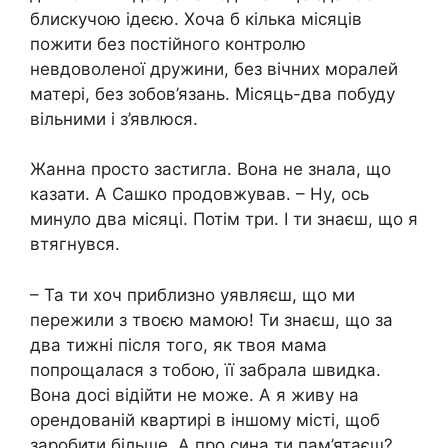
блискучою ідеєю. Хоча б кілька місяців
пожити без постійного контролю
невдоволеної дружини, без вічних моралей
матері, без зобов’язань. Місяць-два побуду
вільними і з’явлюся.
Жанна просто застигла. Вона не знала, що
казати. А Сашко продовжував. – Ну, ось
минуло два місяці. Потім три. І ти знаєш, що я
втягнувся.
– Та ти хоч приблизно уявляєш, що ми
пережили з твоєю мамою! Ти знаєш, що за
два тижні після того, як твоя мама
попрощалася з тобою, її забрала швидка.
Вона досі відійти не може. А я живу на
орендованій квартирі в іншому місті, щоб
заробити більше. А про сина ти пам’ятаєш?