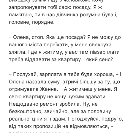
запропонувати тобі свою посаду. Я ж
пам’ятаю, ти в нас дівчинка розумна була і,
головне, порядне.
– Олена, стоп. Яка ще посада? Я не можу до
вашого міста переїхати, у мене свекруха
злягла. І де я житиму, у вас там півзарплати
треба віддавати за квартиру. І який сенс?
– Послухай, зарплата в тебе буде хороша, – і
Олена назвала суму, втричі більшу за ту, що
отримувала Жанна. – А житимеш у мене. Я
свою квартиру не хочу чужим здавати.
Нещодавно ремонт зробила. Ну, не
безкоштовно, звичайно, але за половину
реальної ціни я її здам. Погоджуйся, подруго,
від таких пропозицій не відмовляються, –