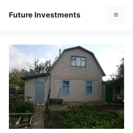
Перейти
до
Future Investments
Меню
вмісту