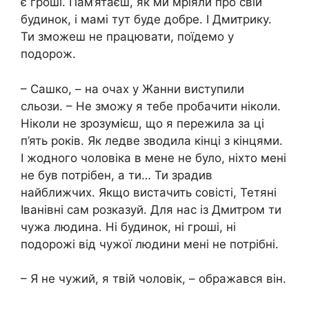
є гроші. Пам’ятаєш, як ми мріяли про свій
будинок, і мамі тут буде добре. І Дмитрику.
Ти зможеш не працювати, поїдемо у
подорож.
– Сашко, – на очах у Жанни виступили
сльози. – Не зможу я тебе пробачити ніколи.
Ніколи не зрозумієш, що я пережила за ці
п’ять років. Як ледве зводила кінці з кінцями.
І жодного чоловіка в мене не було, ніхто мені
не був потрібен, а ти… Ти зрадив
найближчих. Якщо вистачить совісті, Тетяні
Іванівні сам розказуй. Для нас із Дмитром ти
чужа людина. Ні будинок, ні гроші, ні
подорожі від чужої людини мені не потрібні.
– Я не чужий, я твій чоловік, – ображався він.