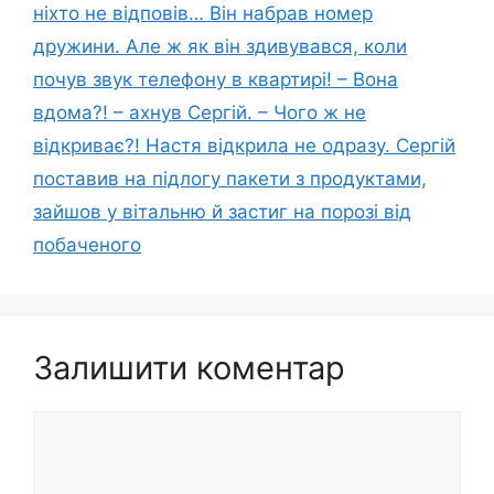
ніхто не відповів… Він набрав номер
дружини. Але ж як він здивувався, коли
почув звук телефону в квартирі! – Вона
вдома?! – ахнув Сергій. – Чого ж не
відкриває?! Настя відкрила не одразу. Сергій
поставив на підлогу пакети з продуктами,
зайшов у вітальню й застиг на порозі від
побаченого
Залишити коментар
Коментар