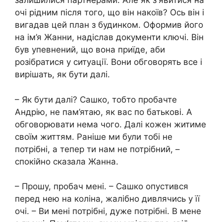
залишилися партнерами. Але як зʼявитися на
очі рідним після того, що він накоїв? Ось він і
вигадав цей план з будинком. Оформив його
на ім’я Жанни, надіслав документи ключі. Він
був упевнений, що вона приїде, аби
розібратися у ситуації. Вони обговорять все і
вирішать, як бути далі.
– Як бути далі? Сашко, тобто пробачте
Андрію, не пам’ятаю, як вас по батькові. А
обговорювати нема чого. Далі кожен житиме
своїм життям. Раніше ми були тобі не
потрібні, а тепер ти нам не потрібний, –
спокійно сказала Жанна.
– Прошу, пробач мені. – Сашко опустився
перед нею на коліна, жалібно дивлячись у її
очі. – Ви мені потрібні, дуже потрібні. В мене