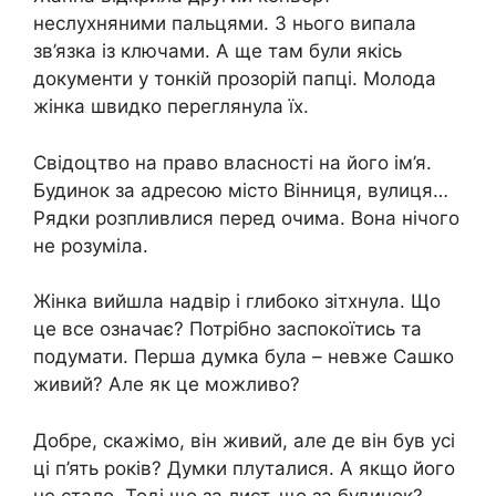
неслухняними пальцями. З нього випала
зв’язка із ключами. А ще там були якісь
документи у тонкій прозорій папці. Молода
жінка швидко переглянула їх.
Свідоцтво на право власності на його ім’я.
Будинок за адресою місто Вінниця, вулиця…
Рядки розпливлися перед очима. Вона нічого
не розуміла.
Жінка вийшла надвір і глибоко зітхнула. Що
це все означає? Потрібно заспокоїтись та
подумати. Перша думка була – невже Сашко
живий? Але як це можливо?
Добре, скажімо, він живий, але де він був усі
ці п’ять років? Думки плуталися. А якщо його
не стало. Тоді що за лист, що за будинок?