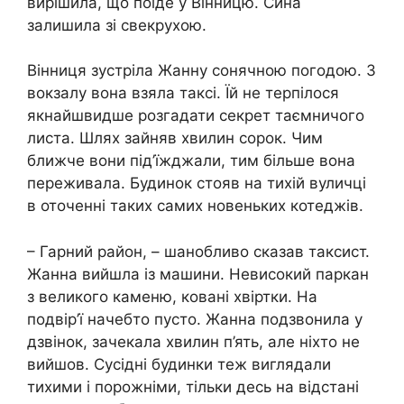
вирішила, що поїде у Вінницю. Сина
залишила зі свекрухою.
Вінниця зустріла Жанну сонячною погодою. З
вокзалу вона взяла таксі. Їй не терпілося
якнайшвидше розгадати секрет таємничого
листа. Шлях зайняв хвилин сорок. Чим
ближче вони під’їжджали, тим більше вона
переживала. Будинок стояв на тихій вуличці
в оточенні таких самих новеньких котеджів.
– Гарний район, – шанобливо сказав таксист.
Жанна вийшла із машини. Невисокий паркан
з великого каменю, ковані хвіртки. На
подвір’ї начебто пусто. Жанна подзвонила у
дзвінок, зачекала хвилин п’ять, але ніхто не
вийшов. Сусідні будинки теж виглядали
тихими і порожніми, тільки десь на відстані