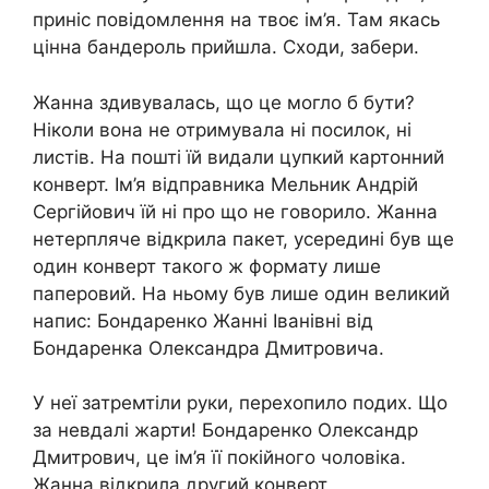
приніс повідомлення на твоє ім’я. Там якась
цінна бандероль прийшла. Сходи, забери.
Жанна здивувалась, що це могло б бути?
Ніколи вона не отримувала ні посилок, ні
листів. На пошті їй видали цупкий картонний
конверт. Ім’я відправника Мельник Андрій
Сергійович їй ні про що не говорило. Жанна
нетерпляче відкрила пакет, усередині був ще
один конверт такого ж формату лише
паперовий. На ньому був лише один великий
напис: Бондаренко Жанні Іванівні від
Бондаренка Олександра Дмитровича.
У неї затремтіли руки, перехопило подих. Що
за невдалі жарти! Бондаренко Олександр
Дмитрович, це ім’я її покійного чоловіка.
Жанна відкрила другий конверт