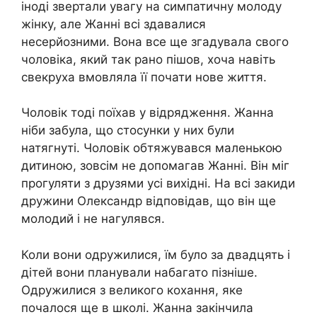
іноді звертали увагу на симпатичну молоду
жінку, але Жанні всі здавалися
несерйозними. Вона все ще згадувала свого
чоловіка, який так рано пішов, хоча навіть
свекруха вмовляла її почати нове життя.
Чоловік тоді поїхав у відрядження. Жанна
ніби забула, що стосунки у них були
натягнуті. Чоловік обтяжувався маленькою
дитиною, зовсім не допомагав Жанні. Він міг
прогуляти з друзями усі вихідні. На всі закиди
дружини Олександр відповідав, що він ще
молодий і не нагулявся.
Коли вони одружилися, їм було за двадцять і
дітей вони планували набагато пізніше.
Одружилися з великого кохання, яке
почалося ще в школі. Жанна закінчила