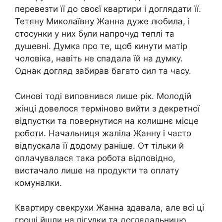
перевезти її до своєї квартири і доглядати її.
Тетяну Миколаївну Жанна дуже любила, і
стосунки у них були напрочуд теплі та
душевні. Думка про те, щоб кинути матір
чоловіка, навіть не спадала їй на думку.
Однак догляд забирав багато сил та часу.
Синові тоді виповнився лише рік. Молодій
жінці довелося терміново вийти з декретної
відпустки та повернутися на колишнє місце
роботи. Начальниця жаліла Жанну і часто
відпускала її додому раніше. От тільки й
оплачувалася така робота відповідно,
вистачало лише на продукти та оплату
комуналки.
Квартиру свекрухи Жанна здавала, але всі ці
гроші йшли на пігулки та доглядальницю.