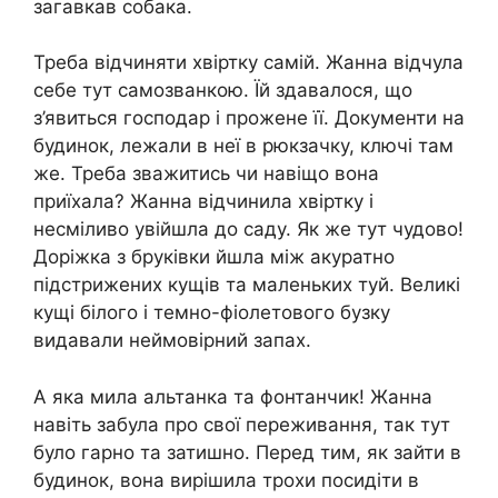
загавкав собака.
Треба відчиняти хвіртку самій. Жанна відчула
себе тут самозванкою. Їй здавалося, що
з’явиться господар і прожене її. Документи на
будинок, лежали в неї в рюкзачку, ключі там
же. Треба зважитись чи навіщо вона
приїхала? Жанна відчинила хвіртку і
несміливо увійшла до саду. Як же тут чудово!
Доріжка з бруківки йшла між акуратно
підстрижених кущів та маленьких туй. Великі
кущі білого і темно-фіолетового бузку
видавали неймовірний запах.
А яка мила альтанка та фонтанчик! Жанна
навіть забула про свої переживання, так тут
було гарно та затишно. Перед тим, як зайти в
будинок, вона вирішила трохи посидіти в