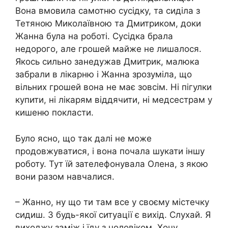
Вона вмовила самотню сусідку, та сиділа з
Тетяною Миколаївною та Дмитриком, доки
Жанна була на роботі. Сусідка брала
недорого, але грошей майже не лишалося.
Якось сильно занедужав Дмитрик, малюка
забрали в лікарню і Жанна зрозуміла, що
вільних грошей вона не має зовсім. Ні пігулки
купити, ні лікарям віддячити, ні медсестрам у
кишеню покласти.
Було ясно, що так далі не може
продовжуватися, і вона почала шукати іншу
роботу. Тут їй зателефонувала Олена, з якою
вони разом навчалися.
– Жанно, ну що ти там все у своєму містечку
сидиш. З будь-якої ситуації є вихід. Слухай. Я
виходжу заміж і їду з чоловіком. Хочу