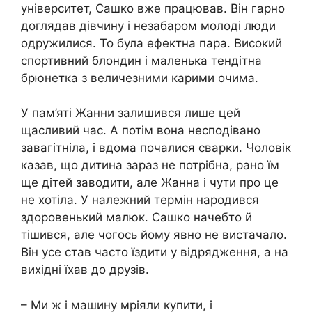
університет, Сашко вже працював. Він гарно
доглядав дівчину і незабаром молоді люди
одружилися. То була ефектна пара. Високий
спортивний блондин і маленька тендітна
брюнетка з величезними карими очима.
У пам’яті Жанни залишився лише цей
щасливий час. А потім вона несподівано
завагітніла, і вдома почалися сварки. Чоловік
казав, що дитина зараз не потрібна, рано їм
ще дітей заводити, але Жанна і чути про це
не хотіла. У належний термін народився
здоровенький малюк. Сашко начебто й
тішився, але чогось йому явно не вистачало.
Він усе став часто їздити у відрядження, а на
вихідні їхав до друзів.
– Ми ж і машину мріяли купити, і