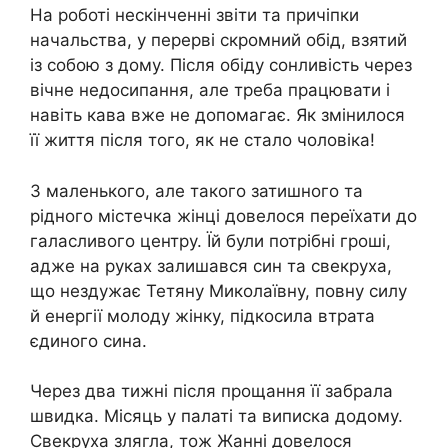
На роботі нескінченні звіти та причіпки
начальства, у перерві скромний обід, взятий
із собою з дому. Після обіду сонливість через
вічне недосипання, але треба працювати і
навіть кава вже не допомагає. Як змінилося
її життя після того, як не стало чоловіка!
З маленького, але такого затишного та
рідного містечка жінці довелося переїхати до
галасливого центру. Їй були потрібні гроші,
адже на руках залишався син та свекруха,
що нездужає Тетяну Миколаївну, повну силу
й енергії молоду жінку, підкосила втрата
єдиного сина.
Через два тижні після прощання її забрала
швидка. Місяць у палаті та виписка додому.
Свекруха злягла, тож Жанні довелося